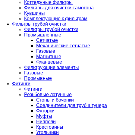
Коттеджные фильтры
Фильтры для очистки самогона
Кувшины
Комплектующие к фильтрам
Фильтры грубой очистки
Фильтры грубой очистки
Промышленные
Сетчатые
Механические сетчатые
Газовые
Магнитные
Фланцевые
Фильтрующие элементы
Газовые
Промывные
Фитинги
Фитинги
Резьбовые латунные
Сгоны и бочонки
Соединители для труб штуцера
Футорки
Муфты
Ниппели
Крестовины
Угольники