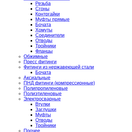
Резьба
Сгоны
Контргайки
Муфты прямые
Бочата
Хомуты
Соединители
Отводы
Тройники
Фланцы
Обжимные
Пресс фитинги
Фитинги из нержавеющей стали
Бочата
Аксиальные
ПНД фитинги (компрессионные)
Полипропиленовые
Полиэтиленовые
Электросварные
Втулки
Заглушки
Муфты
Отводы
Тройники
Прочее