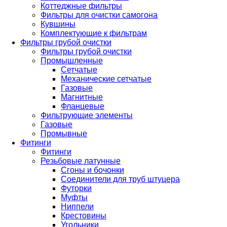
Коттеджные фильтры
Фильтры для очистки самогона
Кувшины
Комплектующие к фильтрам
Фильтры грубой очистки
Фильтры грубой очистки
Промышленные
Сетчатые
Механические сетчатые
Газовые
Магнитные
Фланцевые
Фильтрующие элементы
Газовые
Промывные
Фитинги
Фитинги
Резьбовые латунные
Сгоны и бочонки
Соединители для труб штуцера
Футорки
Муфты
Ниппели
Крестовины
Угольники