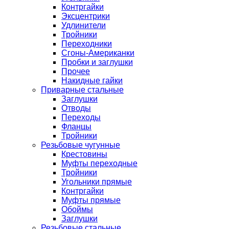
Контргайки
Эксцентрики
Удлинители
Тройники
Переходники
Сгоны-Американки
Пробки и заглушки
Прочее
Накидные гайки
Приварные стальные
Заглушки
Отводы
Переходы
Фланцы
Тройники
Резьбовые чугунные
Крестовины
Муфты переходные
Тройники
Угольники прямые
Контргайки
Муфты прямые
Обоймы
Заглушки
Резьбовые стальные