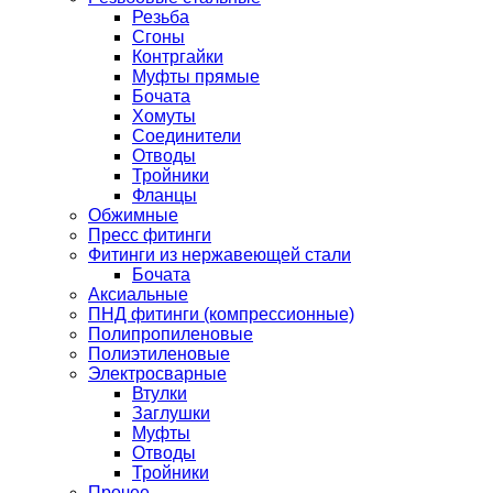
Резьба
Сгоны
Контргайки
Муфты прямые
Бочата
Хомуты
Соединители
Отводы
Тройники
Фланцы
Обжимные
Пресс фитинги
Фитинги из нержавеющей стали
Бочата
Аксиальные
ПНД фитинги (компрессионные)
Полипропиленовые
Полиэтиленовые
Электросварные
Втулки
Заглушки
Муфты
Отводы
Тройники
Прочее