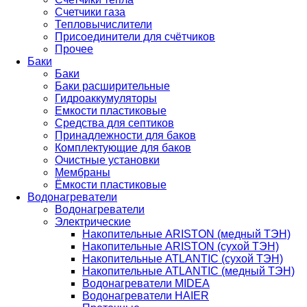
Счетчики газа
Тепловычислители
Присоединители для счётчиков
Прочее
Баки
Баки
Баки расширительные
Гидроаккумуляторы
Емкости пластиковые
Средства для септиков
Принадлежности для баков
Комплектующие для баков
Очистные установки
Мембраны
Ёмкости пластиковые
Водонагреватели
Водонагреватели
Электрические
Накопительные ARISTON (медный ТЭН)
Накопительные ARISTON (сухой ТЭН)
Накопительные ATLANTIC (сухой ТЭН)
Накопительные ATLANTIC (медный ТЭН)
Водонагреватели MIDEA
Водонагреватели HAIER