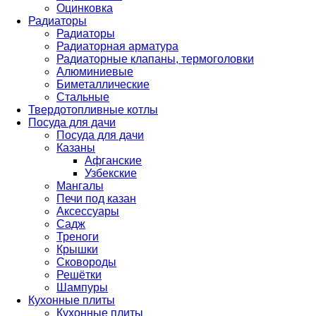
Оцинковка
Радиаторы
Радиаторы
Радиаторная арматура
Радиаторные клапаны, термоголовки
Алюминиевые
Биметаллические
Стальные
Твердотопливные котлы
Посуда для дачи
Посуда для дачи
Казаны
Афганские
Узбекские
Мангалы
Печи под казан
Аксессуары
Садж
Треноги
Крышки
Сковороды
Решётки
Шампуры
Кухонные плиты
Кухонные плиты