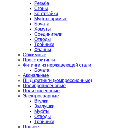
Резьба
Сгоны
Контргайки
Муфты прямые
Бочата
Хомуты
Соединители
Отводы
Тройники
Фланцы
Обжимные
Пресс фитинги
Фитинги из нержавеющей стали
Бочата
Аксиальные
ПНД фитинги (компрессионные)
Полипропиленовые
Полиэтиленовые
Электросварные
Втулки
Заглушки
Муфты
Отводы
Тройники
Прочее