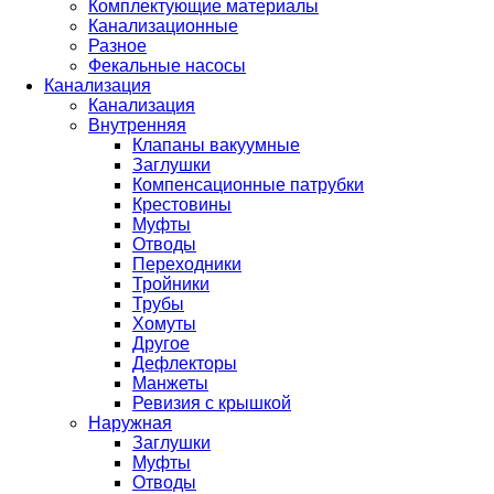
Комплектующие материалы
Канализационные
Разное
Фекальные насосы
Канализация
Канализация
Внутренняя
Клапаны вакуумные
Заглушки
Компенсационные патрубки
Крестовины
Муфты
Отводы
Переходники
Тройники
Трубы
Хомуты
Другое
Дефлекторы
Манжеты
Ревизия с крышкой
Наружная
Заглушки
Муфты
Отводы