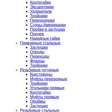
Контргайки
Эксцентрики
Удлинители
Тройники
Переходники
Сгоны-Американки
Пробки и заглушки
Прочее
Накидные гайки
Приварные стальные
Заглушки
Отводы
Переходы
Фланцы
Тройники
Резьбовые чугунные
Крестовины
Муфты переходные
Тройники
Угольники прямые
Контргайки
Муфты прямые
Обоймы
Заглушки
Резьбовые стальные