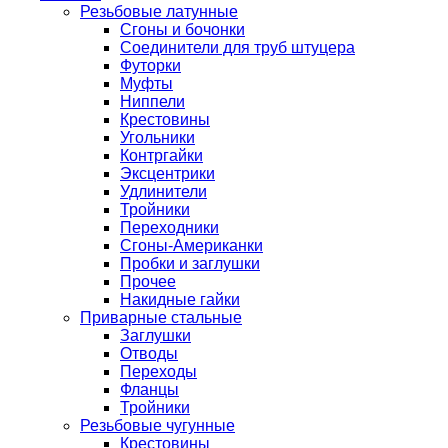
Резьбовые латунные
Сгоны и бочонки
Соединители для труб штуцера
Футорки
Муфты
Ниппели
Крестовины
Угольники
Контргайки
Эксцентрики
Удлинители
Тройники
Переходники
Сгоны-Американки
Пробки и заглушки
Прочее
Накидные гайки
Приварные стальные
Заглушки
Отводы
Переходы
Фланцы
Тройники
Резьбовые чугунные
Крестовины