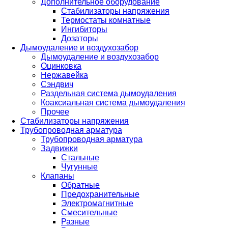
Дополнительное оборудование
Стабилизаторы напряжения
Термостаты комнатные
Ингибиторы
Дозаторы
Дымоудаление и воздухозабор
Дымоудаление и воздухозабор
Оцинковка
Нержавейка
Сэндвич
Раздельная система дымоудаления
Коаксиальная система дымоудаления
Прочее
Стабилизаторы напряжения
Трубопроводная арматура
Трубопроводная арматура
Задвижки
Стальные
Чугунные
Клапаны
Обратные
Предохранительные
Электромагнитные
Смесительные
Разные