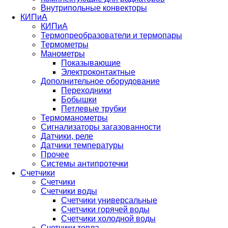
Внутрипольные конвекторы
КИПиА
КИПиА
Термопреобразователи и термопары
Термометры
Манометры
Показывающие
Электроконтактные
Дополнительное оборудование
Переходники
Бобышки
Петлевые трубки
Термоманометры
Сигнализаторы загазованности
Датчики, реле
Датчики температуры
Прочее
Системы антипротечки
Счетчики
Счетчики
Счетчики воды
Счетчики универсальные
Счетчики горячей воды
Счетчики холодной воды
Счетчики тепла