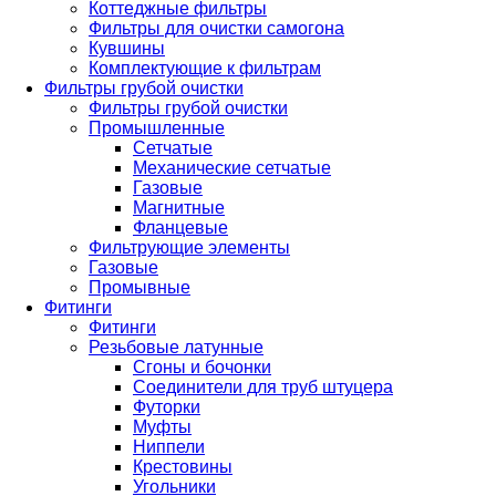
Коттеджные фильтры
Фильтры для очистки самогона
Кувшины
Комплектующие к фильтрам
Фильтры грубой очистки
Фильтры грубой очистки
Промышленные
Сетчатые
Механические сетчатые
Газовые
Магнитные
Фланцевые
Фильтрующие элементы
Газовые
Промывные
Фитинги
Фитинги
Резьбовые латунные
Сгоны и бочонки
Соединители для труб штуцера
Футорки
Муфты
Ниппели
Крестовины
Угольники