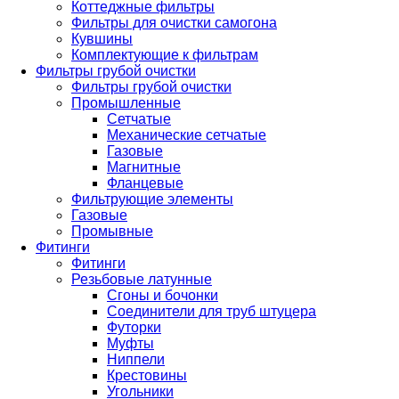
Коттеджные фильтры
Фильтры для очистки самогона
Кувшины
Комплектующие к фильтрам
Фильтры грубой очистки
Фильтры грубой очистки
Промышленные
Сетчатые
Механические сетчатые
Газовые
Магнитные
Фланцевые
Фильтрующие элементы
Газовые
Промывные
Фитинги
Фитинги
Резьбовые латунные
Сгоны и бочонки
Соединители для труб штуцера
Футорки
Муфты
Ниппели
Крестовины
Угольники