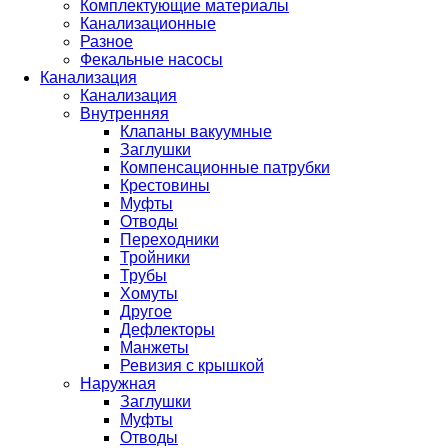
Комплектующие материалы
Канализационные
Разное
Фекальные насосы
Канализация
Канализация
Внутренняя
Клапаны вакуумные
Заглушки
Компенсационные патрубки
Крестовины
Муфты
Отводы
Переходники
Тройники
Трубы
Хомуты
Другое
Дефлекторы
Манжеты
Ревизия с крышкой
Наружная
Заглушки
Муфты
Отводы