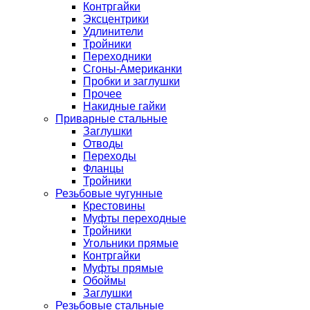
Контргайки
Эксцентрики
Удлинители
Тройники
Переходники
Сгоны-Американки
Пробки и заглушки
Прочее
Накидные гайки
Приварные стальные
Заглушки
Отводы
Переходы
Фланцы
Тройники
Резьбовые чугунные
Крестовины
Муфты переходные
Тройники
Угольники прямые
Контргайки
Муфты прямые
Обоймы
Заглушки
Резьбовые стальные