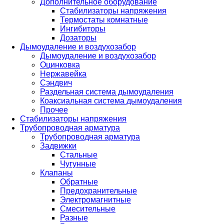
Дополнительное оборудование
Стабилизаторы напряжения
Термостаты комнатные
Ингибиторы
Дозаторы
Дымоудаление и воздухозабор
Дымоудаление и воздухозабор
Оцинковка
Нержавейка
Сэндвич
Раздельная система дымоудаления
Коаксиальная система дымоудаления
Прочее
Стабилизаторы напряжения
Трубопроводная арматура
Трубопроводная арматура
Задвижки
Стальные
Чугунные
Клапаны
Обратные
Предохранительные
Электромагнитные
Смесительные
Разные