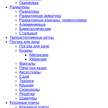
Оцинковка
Радиаторы
Радиаторы
Радиаторная арматура
Радиаторные клапаны, термоголовки
Алюминиевые
Биметаллические
Стальные
Твердотопливные котлы
Посуда для дачи
Посуда для дачи
Казаны
Афганские
Узбекские
Мангалы
Печи под казан
Аксессуары
Садж
Треноги
Крышки
Сковороды
Решётки
Шампуры
Кухонные плиты
Кухонные плиты