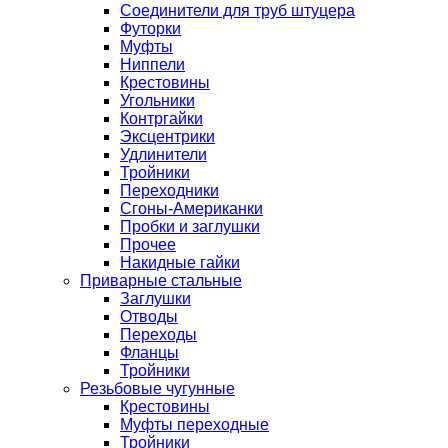
Соединители для труб штуцера
Футорки
Муфты
Ниппели
Крестовины
Угольники
Контргайки
Эксцентрики
Удлинители
Тройники
Переходники
Сгоны-Американки
Пробки и заглушки
Прочее
Накидные гайки
Приварные стальные
Заглушки
Отводы
Переходы
Фланцы
Тройники
Резьбовые чугунные
Крестовины
Муфты переходные
Тройники