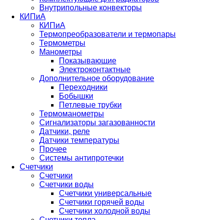
Внутрипольные конвекторы
КИПиА
КИПиА
Термопреобразователи и термопары
Термометры
Манометры
Показывающие
Электроконтактные
Дополнительное оборудование
Переходники
Бобышки
Петлевые трубки
Термоманометры
Сигнализаторы загазованности
Датчики, реле
Датчики температуры
Прочее
Системы антипротечки
Счетчики
Счетчики
Счетчики воды
Счетчики универсальные
Счетчики горячей воды
Счетчики холодной воды
Счетчики тепла