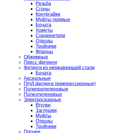
Резьба
Сгоны
Контргайки
Муфты прямые
Бочата
Хомуты
Соединители
Отводы
Тройники
Фланцы
Обжимные
Пресс фитинги
Фитинги из нержавеющей стали
Бочата
Аксиальные
ПНД фитинги (компрессионные)
Полипропиленовые
Полиэтиленовые
Электросварные
Втулки
Заглушки
Муфты
Отводы
Тройники
Прочее