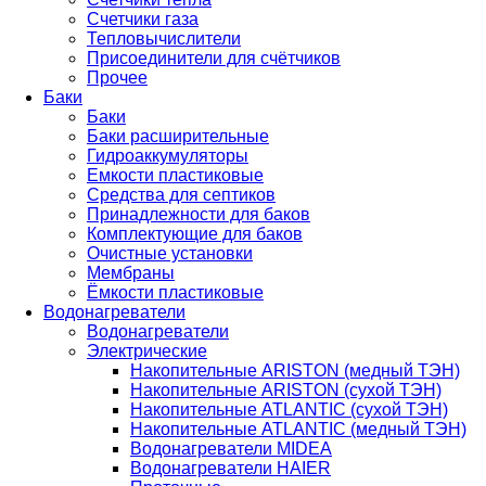
Счетчики газа
Тепловычислители
Присоединители для счётчиков
Прочее
Баки
Баки
Баки расширительные
Гидроаккумуляторы
Емкости пластиковые
Средства для септиков
Принадлежности для баков
Комплектующие для баков
Очистные установки
Мембраны
Ёмкости пластиковые
Водонагреватели
Водонагреватели
Электрические
Накопительные ARISTON (медный ТЭН)
Накопительные ARISTON (сухой ТЭН)
Накопительные ATLANTIC (сухой ТЭН)
Накопительные ATLANTIC (медный ТЭН)
Водонагреватели MIDEA
Водонагреватели HAIER