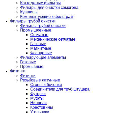
Коттеджные фильтры
Фильтры для очистки самогона
Кувшины
Комплектующие к фильтрам
Фильтры грубой очистки
Фильтры грубой очистки
Промышленные
Сетчатые
Механические сетчатые
Газовые
Магнитные
Фланцевые
Фильтрующие элементы
Газовые
Промывные
Фитинги
Фитинги
Резьбовые латунные
Сгоны и бочонки
Соединители для труб штуцера
Футорки
Муфты
Ниппели
Крестовины
Угольники