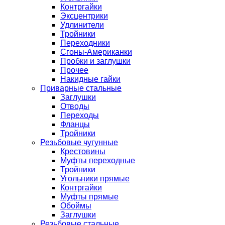
Контргайки
Эксцентрики
Удлинители
Тройники
Переходники
Сгоны-Американки
Пробки и заглушки
Прочее
Накидные гайки
Приварные стальные
Заглушки
Отводы
Переходы
Фланцы
Тройники
Резьбовые чугунные
Крестовины
Муфты переходные
Тройники
Угольники прямые
Контргайки
Муфты прямые
Обоймы
Заглушки
Резьбовые стальные