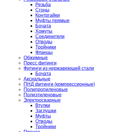
Резьба
Сгоны
Контргайки
Муфты прямые
Бочата
Хомуты
Соединители
Отводы
Тройники
Фланцы
Обжимные
Пресс фитинги
Фитинги из нержавеющей стали
Бочата
Аксиальные
ПНД фитинги (компрессионные)
Полипропиленовые
Полиэтиленовые
Электросварные
Втулки
Заглушки
Муфты
Отводы
Тройники
Прочее