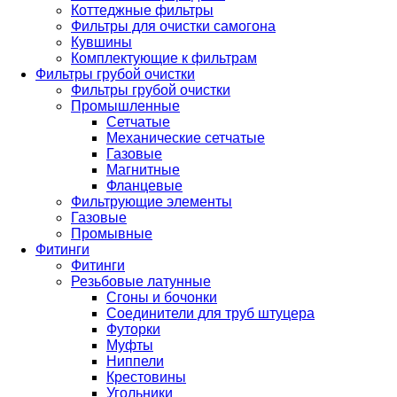
Коттеджные фильтры
Фильтры для очистки самогона
Кувшины
Комплектующие к фильтрам
Фильтры грубой очистки
Фильтры грубой очистки
Промышленные
Сетчатые
Механические сетчатые
Газовые
Магнитные
Фланцевые
Фильтрующие элементы
Газовые
Промывные
Фитинги
Фитинги
Резьбовые латунные
Сгоны и бочонки
Соединители для труб штуцера
Футорки
Муфты
Ниппели
Крестовины
Угольники