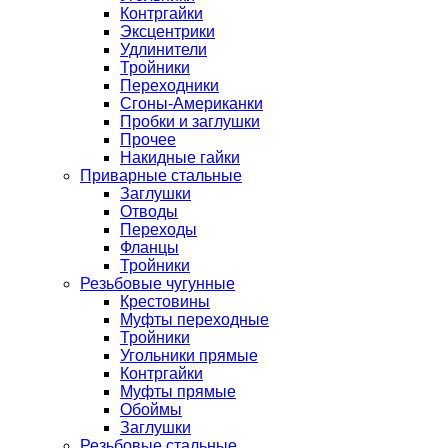
Контргайки
Эксцентрики
Удлинители
Тройники
Переходники
Сгоны-Американки
Пробки и заглушки
Прочее
Накидные гайки
Приварные стальные
Заглушки
Отводы
Переходы
Фланцы
Тройники
Резьбовые чугунные
Крестовины
Муфты переходные
Тройники
Угольники прямые
Контргайки
Муфты прямые
Обоймы
Заглушки
Резьбовые стальные