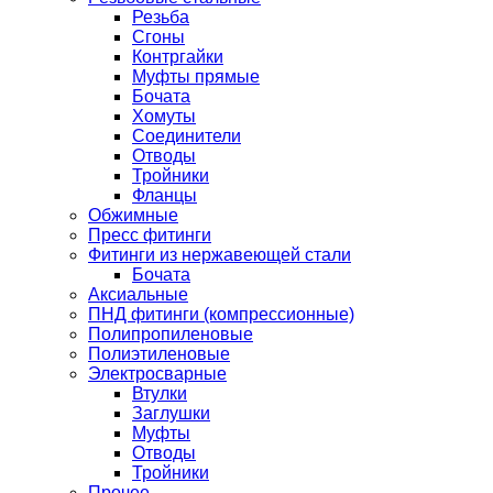
Резьба
Сгоны
Контргайки
Муфты прямые
Бочата
Хомуты
Соединители
Отводы
Тройники
Фланцы
Обжимные
Пресс фитинги
Фитинги из нержавеющей стали
Бочата
Аксиальные
ПНД фитинги (компрессионные)
Полипропиленовые
Полиэтиленовые
Электросварные
Втулки
Заглушки
Муфты
Отводы
Тройники
Прочее