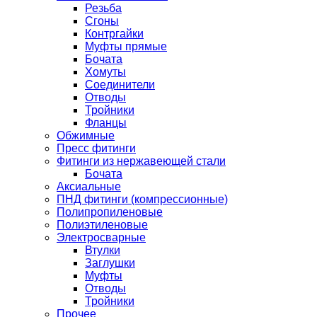
Резьба
Сгоны
Контргайки
Муфты прямые
Бочата
Хомуты
Соединители
Отводы
Тройники
Фланцы
Обжимные
Пресс фитинги
Фитинги из нержавеющей стали
Бочата
Аксиальные
ПНД фитинги (компрессионные)
Полипропиленовые
Полиэтиленовые
Электросварные
Втулки
Заглушки
Муфты
Отводы
Тройники
Прочее