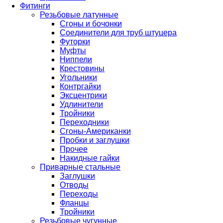
Фитинги
Резьбовые латунные
Сгоны и бочонки
Соединители для труб штуцера
Футорки
Муфты
Ниппели
Крестовины
Угольники
Контргайки
Эксцентрики
Удлинители
Тройники
Переходники
Сгоны-Американки
Пробки и заглушки
Прочее
Накидные гайки
Приварные стальные
Заглушки
Отводы
Переходы
Фланцы
Тройники
Резьбовые чугунные