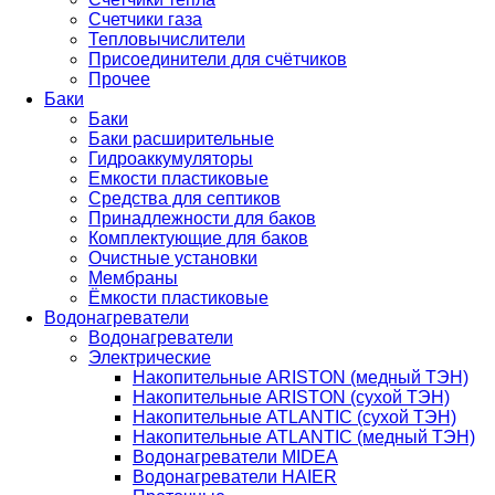
Счетчики газа
Тепловычислители
Присоединители для счётчиков
Прочее
Баки
Баки
Баки расширительные
Гидроаккумуляторы
Емкости пластиковые
Средства для септиков
Принадлежности для баков
Комплектующие для баков
Очистные установки
Мембраны
Ёмкости пластиковые
Водонагреватели
Водонагреватели
Электрические
Накопительные ARISTON (медный ТЭН)
Накопительные ARISTON (сухой ТЭН)
Накопительные ATLANTIC (сухой ТЭН)
Накопительные ATLANTIC (медный ТЭН)
Водонагреватели MIDEA
Водонагреватели HAIER