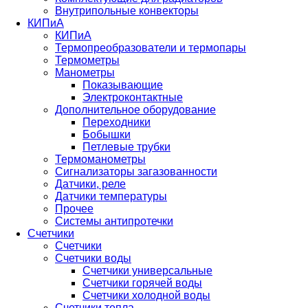
Внутрипольные конвекторы
КИПиА
КИПиА
Термопреобразователи и термопары
Термометры
Манометры
Показывающие
Электроконтактные
Дополнительное оборудование
Переходники
Бобышки
Петлевые трубки
Термоманометры
Сигнализаторы загазованности
Датчики, реле
Датчики температуры
Прочее
Системы антипротечки
Счетчики
Счетчики
Счетчики воды
Счетчики универсальные
Счетчики горячей воды
Счетчики холодной воды
Счетчики тепла