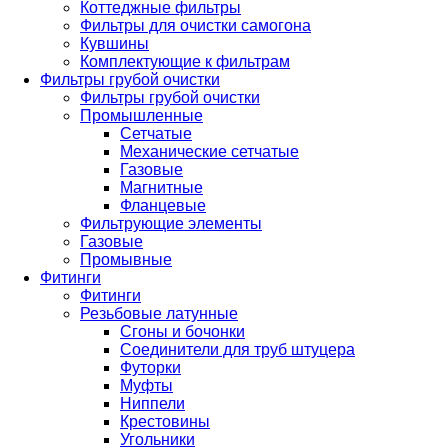
Коттеджные фильтры
Фильтры для очистки самогона
Кувшины
Комплектующие к фильтрам
Фильтры грубой очистки
Фильтры грубой очистки
Промышленные
Сетчатые
Механические сетчатые
Газовые
Магнитные
Фланцевые
Фильтрующие элементы
Газовые
Промывные
Фитинги
Фитинги
Резьбовые латунные
Сгоны и бочонки
Соединители для труб штуцера
Футорки
Муфты
Ниппели
Крестовины
Угольники