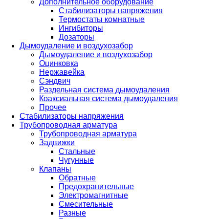
Дополнительное оборудование
Стабилизаторы напряжения
Термостаты комнатные
Ингибиторы
Дозаторы
Дымоудаление и воздухозабор
Дымоудаление и воздухозабор
Оцинковка
Нержавейка
Сэндвич
Раздельная система дымоудаления
Коаксиальная система дымоудаления
Прочее
Стабилизаторы напряжения
Трубопроводная арматура
Трубопроводная арматура
Задвижки
Стальные
Чугунные
Клапаны
Обратные
Предохранительные
Электромагнитные
Смесительные
Разные