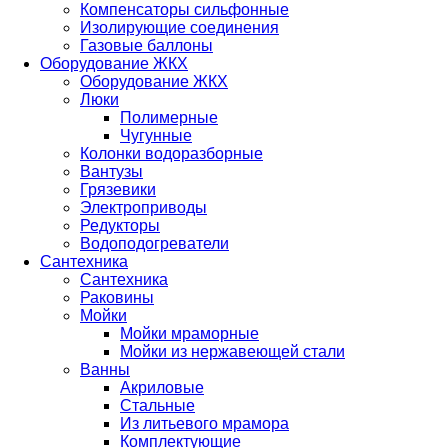
Компенсаторы сильфонные
Изолирующие соединения
Газовые баллоны
Оборудование ЖКХ
Оборудование ЖКХ
Люки
Полимерные
Чугунные
Колонки водоразборные
Вантузы
Грязевики
Электроприводы
Редукторы
Водоподогреватели
Сантехника
Сантехника
Раковины
Мойки
Мойки мраморные
Мойки из нержавеющей стали
Ванны
Акриловые
Стальные
Из литьевого мрамора
Комплектующие