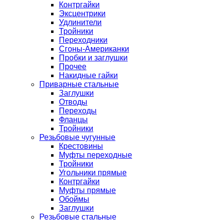
Контргайки
Эксцентрики
Удлинители
Тройники
Переходники
Сгоны-Американки
Пробки и заглушки
Прочее
Накидные гайки
Приварные стальные
Заглушки
Отводы
Переходы
Фланцы
Тройники
Резьбовые чугунные
Крестовины
Муфты переходные
Тройники
Угольники прямые
Контргайки
Муфты прямые
Обоймы
Заглушки
Резьбовые стальные