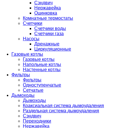
Сэндвич
Нержавейка
Оцинковка
Комнатные термостаты
Счетчики
Счетчики воды
Счетчики газа
Насосы
Дренажные
Циркуляционные
Газовые котлы
Газовые котлы
Напольные котлы
Настенные котлы
Фильтры
Фильтры
Одноступенчатые
Сетчатые
Дымоходы
Дымоходы
Коаксиальная система дымоудаления
Раздельная система дымоудаления
Сэндвич
Переходники
Нержавейка