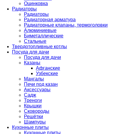
Оцинковка
Радиаторы
Радиаторы
Радиаторная арматура
Радиаторные клапаны, термоголовки
Алюминиевые
Биметаллические
Стальные
Твердотопливные котлы
Посуда для дачи
Посуда для дачи
Казаны
Афганские
Узбекские
Мангалы
Печи под казан
Аксессуары
Садж
Треноги
Крышки
Сковороды
Решётки
Шампуры
Кухонные плиты
Кухонные плиты