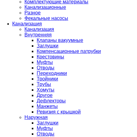
Комплектующие материалы
Канализационные
Разное
Фекальные насосы
Канализация
Канализация
Внутренняя
Клапаны вакуумные
Заглушки
Компенсационные патрубки
Крестовины
Муфты
Отводы
Переходники
Тройники
Трубы
Хомуты
Другое
Дефлекторы
Манжеты
Ревизия с крышкой
Наружная
Заглушки
Муфты
Отводы