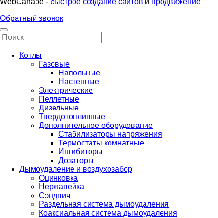
WebCanape -
быстрое создание сайтов
и
продвижение
Обратный звонок
Котлы
Газовые
Напольные
Настенные
Электрические
Пеллетные
Дизельные
Твердотопливные
Дополнительное оборудование
Стабилизаторы напряжения
Термостаты комнатные
Ингибиторы
Дозаторы
Дымоудаление и воздухозабор
Оцинковка
Нержавейка
Сэндвич
Раздельная система дымоудаления
Коаксиальная система дымоудаления