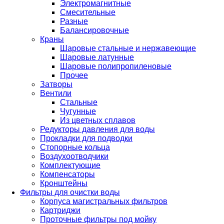
Электромагнитные
Смесительные
Разные
Балансировочные
Краны
Шаровые стальные и нержавеющие
Шаровые латунные
Шаровые полипропиленовые
Прочее
Затворы
Вентили
Стальные
Чугунные
Из цветных сплавов
Редукторы давления для воды
Прокладки для подводки
Стопорные кольца
Воздухоотводчики
Комплектующие
Компенсаторы
Кронштейны
Фильтры для очистки воды
Корпуса магистральных фильтров
Картриджи
Проточные фильтры под мойку