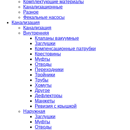
Комплектующие материалы
Канализационные
Разное
Фекальные насосы
Канализация
Канализация
Внутренняя
Клапаны вакуумные
Заглушки
Компенсационные патрубки
Крестовины
Муфты
Отводы
Переходники
Тройники
Трубы
Хомуты
Другое
Дефлекторы
Манжеты
Ревизия с крышкой
Наружная
Заглушки
Муфты
Отводы