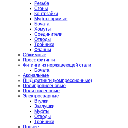
Резьба
Сгоны
Контргайки
Муфты прямые
Бочата
Хомуты
Соединители
Отводы
Тройники
Фланцы
Обжимные
Пресс фитинги
Фитинги из нержавеющей стали
Бочата
Аксиальные
ПНД фитинги (компрессионные)
Полипропиленовые
Полиэтиленовые
Электросварные
Втулки
Заглушки
Муфты
Отводы
Тройники
Прочее