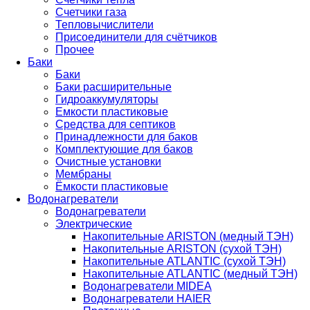
Счетчики газа
Тепловычислители
Присоединители для счётчиков
Прочее
Баки
Баки
Баки расширительные
Гидроаккумуляторы
Емкости пластиковые
Средства для септиков
Принадлежности для баков
Комплектующие для баков
Очистные установки
Мембраны
Ёмкости пластиковые
Водонагреватели
Водонагреватели
Электрические
Накопительные ARISTON (медный ТЭН)
Накопительные ARISTON (сухой ТЭН)
Накопительные ATLANTIC (сухой ТЭН)
Накопительные ATLANTIC (медный ТЭН)
Водонагреватели MIDEA
Водонагреватели HAIER