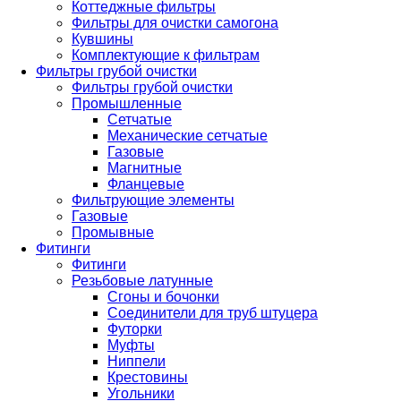
Коттеджные фильтры
Фильтры для очистки самогона
Кувшины
Комплектующие к фильтрам
Фильтры грубой очистки
Фильтры грубой очистки
Промышленные
Сетчатые
Механические сетчатые
Газовые
Магнитные
Фланцевые
Фильтрующие элементы
Газовые
Промывные
Фитинги
Фитинги
Резьбовые латунные
Сгоны и бочонки
Соединители для труб штуцера
Футорки
Муфты
Ниппели
Крестовины
Угольники