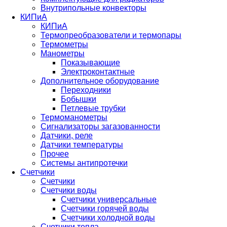
Внутрипольные конвекторы
КИПиА
КИПиА
Термопреобразователи и термопары
Термометры
Манометры
Показывающие
Электроконтактные
Дополнительное оборудование
Переходники
Бобышки
Петлевые трубки
Термоманометры
Сигнализаторы загазованности
Датчики, реле
Датчики температуры
Прочее
Системы антипротечки
Счетчики
Счетчики
Счетчики воды
Счетчики универсальные
Счетчики горячей воды
Счетчики холодной воды
Счетчики тепла