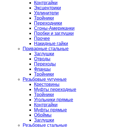
Контргайки
Эксцентрики
Удлинители
Тройники
Переходники
Сгоны-Американки
Пробки и заглушки
Прочее
Накидные гайки
Приварные стальные
Заглушки
Отводы
Переходы
Фланцы
Тройники
Резьбовые чугунные
Крестовины
Муфты переходные
Тройники
Угольники прямые
Контргайки
Муфты прямые
Обоймы
Заглушки
Резьбовые стальные