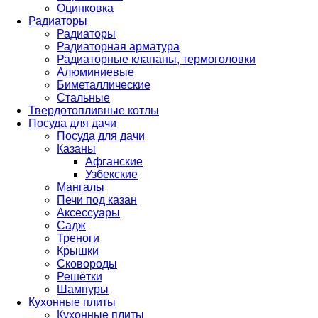
Оцинковка
Радиаторы
Радиаторы
Радиаторная арматура
Радиаторные клапаны, термоголовки
Алюминиевые
Биметаллические
Стальные
Твердотопливные котлы
Посуда для дачи
Посуда для дачи
Казаны
Афганские
Узбекские
Мангалы
Печи под казан
Аксессуары
Садж
Треноги
Крышки
Сковороды
Решётки
Шампуры
Кухонные плиты
Кухонные плиты