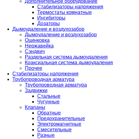
Дополнительное оборудование
Стабилизаторы напряжения
Термостаты комнатные
Ингибиторы
Дозаторы
Дымоудаление и воздухозабор
Дымоудаление и воздухозабор
Оцинковка
Нержавейка
Сэндвич
Раздельная система дымоудаления
Коаксиальная система дымоудаления
Прочее
Стабилизаторы напряжения
Трубопроводная арматура
Трубопроводная арматура
Задвижки
Стальные
Чугунные
Клапаны
Обратные
Предохранительные
Электромагнитные
Смесительные
Разные