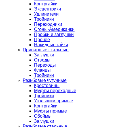
Контргайки
Эксцентрики
Удлинители
Тройники
Переходники
Сгоны-Американки
Пробки и заглушки
Прочее
Накидные гайки
Приварные стальные
Заглушки
Отводы
Переходы
Фланцы
Тройники
Резьбовые чугунные
Крестовины
Муфты переходные
Тройники
Угольники прямые
Контргайки
Муфты прямые
Обоймы
Заглушки
Резьбовые стальные