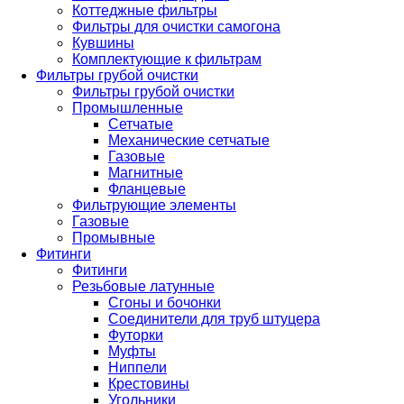
Коттеджные фильтры
Фильтры для очистки самогона
Кувшины
Комплектующие к фильтрам
Фильтры грубой очистки
Фильтры грубой очистки
Промышленные
Сетчатые
Механические сетчатые
Газовые
Магнитные
Фланцевые
Фильтрующие элементы
Газовые
Промывные
Фитинги
Фитинги
Резьбовые латунные
Сгоны и бочонки
Соединители для труб штуцера
Футорки
Муфты
Ниппели
Крестовины
Угольники