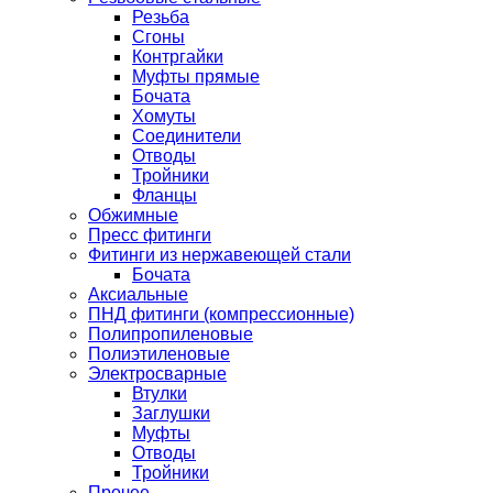
Резьба
Сгоны
Контргайки
Муфты прямые
Бочата
Хомуты
Соединители
Отводы
Тройники
Фланцы
Обжимные
Пресс фитинги
Фитинги из нержавеющей стали
Бочата
Аксиальные
ПНД фитинги (компрессионные)
Полипропиленовые
Полиэтиленовые
Электросварные
Втулки
Заглушки
Муфты
Отводы
Тройники
Прочее