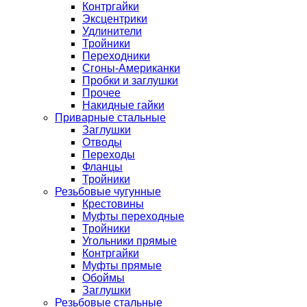
Контргайки
Эксцентрики
Удлинители
Тройники
Переходники
Сгоны-Американки
Пробки и заглушки
Прочее
Накидные гайки
Приварные стальные
Заглушки
Отводы
Переходы
Фланцы
Тройники
Резьбовые чугунные
Крестовины
Муфты переходные
Тройники
Угольники прямые
Контргайки
Муфты прямые
Обоймы
Заглушки
Резьбовые стальные