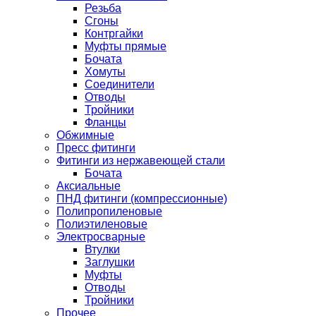
Резьба
Сгоны
Контргайки
Муфты прямые
Бочата
Хомуты
Соединители
Отводы
Тройники
Фланцы
Обжимные
Пресс фитинги
Фитинги из нержавеющей стали
Бочата
Аксиальные
ПНД фитинги (компрессионные)
Полипропиленовые
Полиэтиленовые
Электросварные
Втулки
Заглушки
Муфты
Отводы
Тройники
Прочее