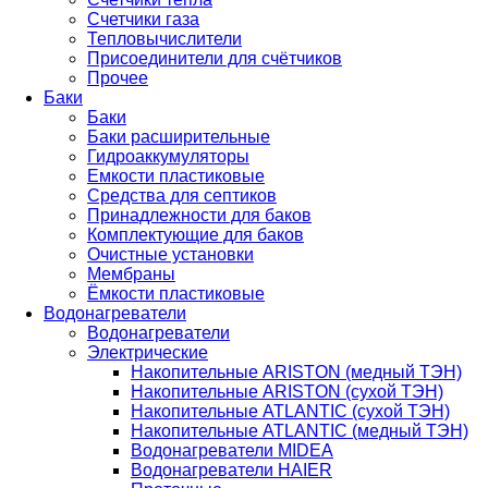
Счетчики газа
Тепловычислители
Присоединители для счётчиков
Прочее
Баки
Баки
Баки расширительные
Гидроаккумуляторы
Емкости пластиковые
Средства для септиков
Принадлежности для баков
Комплектующие для баков
Очистные установки
Мембраны
Ёмкости пластиковые
Водонагреватели
Водонагреватели
Электрические
Накопительные ARISTON (медный ТЭН)
Накопительные ARISTON (сухой ТЭН)
Накопительные ATLANTIC (сухой ТЭН)
Накопительные ATLANTIC (медный ТЭН)
Водонагреватели MIDEA
Водонагреватели HAIER