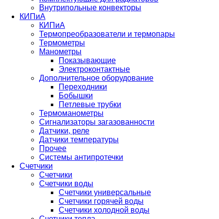
Внутрипольные конвекторы
КИПиА
КИПиА
Термопреобразователи и термопары
Термометры
Манометры
Показывающие
Электроконтактные
Дополнительное оборудование
Переходники
Бобышки
Петлевые трубки
Термоманометры
Сигнализаторы загазованности
Датчики, реле
Датчики температуры
Прочее
Системы антипротечки
Счетчики
Счетчики
Счетчики воды
Счетчики универсальные
Счетчики горячей воды
Счетчики холодной воды
Счетчики тепла