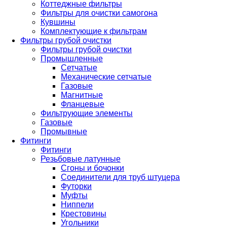
Коттеджные фильтры
Фильтры для очистки самогона
Кувшины
Комплектующие к фильтрам
Фильтры грубой очистки
Фильтры грубой очистки
Промышленные
Сетчатые
Механические сетчатые
Газовые
Магнитные
Фланцевые
Фильтрующие элементы
Газовые
Промывные
Фитинги
Фитинги
Резьбовые латунные
Сгоны и бочонки
Соединители для труб штуцера
Футорки
Муфты
Ниппели
Крестовины
Угольники