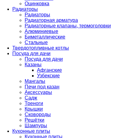
Оцинковка
Радиаторы
Радиаторы
Радиаторная арматура
Радиаторные клапаны, термоголовки
Алюминиевые
Биметаллические
Стальные
Твердотопливные котлы
Посуда для дачи
Посуда для дачи
Казаны
Афганские
Узбекские
Мангалы
Печи под казан
Аксессуары
Садж
Треноги
Крышки
Сковороды
Решётки
Шампуры
Кухонные плиты
Кухонные плиты