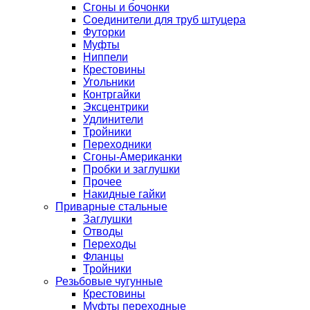
Сгоны и бочонки
Соединители для труб штуцера
Футорки
Муфты
Ниппели
Крестовины
Угольники
Контргайки
Эксцентрики
Удлинители
Тройники
Переходники
Сгоны-Американки
Пробки и заглушки
Прочее
Накидные гайки
Приварные стальные
Заглушки
Отводы
Переходы
Фланцы
Тройники
Резьбовые чугунные
Крестовины
Муфты переходные