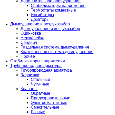
Дополнительное оборудование
Стабилизаторы напряжения
Термостаты комнатные
Ингибиторы
Дозаторы
Дымоудаление и воздухозабор
Дымоудаление и воздухозабор
Оцинковка
Нержавейка
Сэндвич
Раздельная система дымоудаления
Коаксиальная система дымоудаления
Прочее
Стабилизаторы напряжения
Трубопроводная арматура
Трубопроводная арматура
Задвижки
Стальные
Чугунные
Клапаны
Обратные
Предохранительные
Электромагнитные
Смесительные
Разные