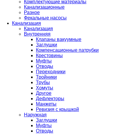
Комплектующие материалы
Канализационные
Разное
Фекальные насосы
Канализация
Канализация
Внутренняя
Клапаны вакуумные
Заглушки
Компенсационные патрубки
Крестовины
Муфты
Отводы
Переходники
Тройники
Трубы
Хомуты
Другое
Дефлекторы
Манжеты
Ревизия с крышкой
Наружная
Заглушки
Муфты
Отводы