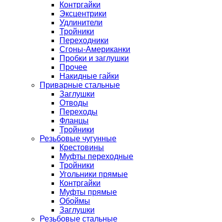
Контргайки
Эксцентрики
Удлинители
Тройники
Переходники
Сгоны-Американки
Пробки и заглушки
Прочее
Накидные гайки
Приварные стальные
Заглушки
Отводы
Переходы
Фланцы
Тройники
Резьбовые чугунные
Крестовины
Муфты переходные
Тройники
Угольники прямые
Контргайки
Муфты прямые
Обоймы
Заглушки
Резьбовые стальные