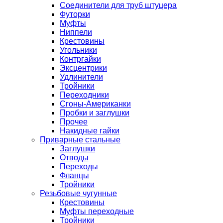
Соединители для труб штуцера
Футорки
Муфты
Ниппели
Крестовины
Угольники
Контргайки
Эксцентрики
Удлинители
Тройники
Переходники
Сгоны-Американки
Пробки и заглушки
Прочее
Накидные гайки
Приварные стальные
Заглушки
Отводы
Переходы
Фланцы
Тройники
Резьбовые чугунные
Крестовины
Муфты переходные
Тройники