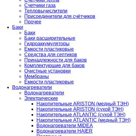
Счетчики газа
Тепловычислители
Присоединители для счётчиков
Прочее
Баки
Баки
Баки расширительные
Гидроаккумуляторы
Емкости пластиковые
Средства для септиков
Принадлежности для баков
Комплектующие для баков
Очистные установки
Мембраны
Ёмкости пластиковые
Водонагреватели
Водонагреватели
Электрические
Накопительные ARISTON (медный ТЭН)
Накопительные ARISTON (сухой ТЭН)
Накопительные ATLANTIC (сухой ТЭН)
Накопительные ATLANTIC (медный ТЭН)
Водонагреватели MIDEA
Водонагреватели HAIER