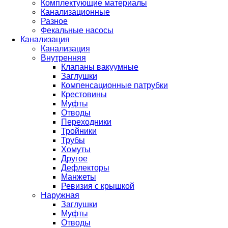
Комплектующие материалы
Канализационные
Разное
Фекальные насосы
Канализация
Канализация
Внутренняя
Клапаны вакуумные
Заглушки
Компенсационные патрубки
Крестовины
Муфты
Отводы
Переходники
Тройники
Трубы
Хомуты
Другое
Дефлекторы
Манжеты
Ревизия с крышкой
Наружная
Заглушки
Муфты
Отводы