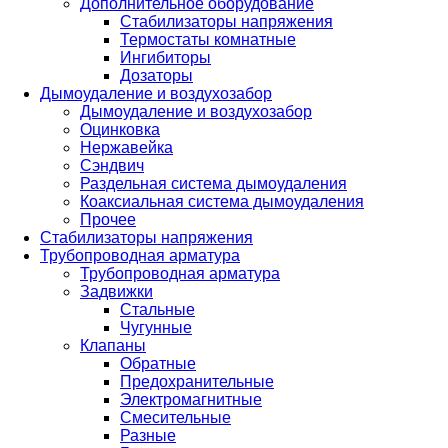
Дополнительное оборудование
Стабилизаторы напряжения
Термостаты комнатные
Ингибиторы
Дозаторы
Дымоудаление и воздухозабор
Дымоудаление и воздухозабор
Оцинковка
Нержавейка
Сэндвич
Раздельная система дымоудаления
Коаксиальная система дымоудаления
Прочее
Стабилизаторы напряжения
Трубопроводная арматура
Трубопроводная арматура
Задвижки
Стальные
Чугунные
Клапаны
Обратные
Предохранительные
Электромагнитные
Смесительные
Разные