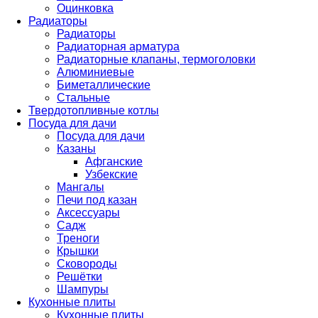
Оцинковка
Радиаторы
Радиаторы
Радиаторная арматура
Радиаторные клапаны, термоголовки
Алюминиевые
Биметаллические
Стальные
Твердотопливные котлы
Посуда для дачи
Посуда для дачи
Казаны
Афганские
Узбекские
Мангалы
Печи под казан
Аксессуары
Садж
Треноги
Крышки
Сковороды
Решётки
Шампуры
Кухонные плиты
Кухонные плиты