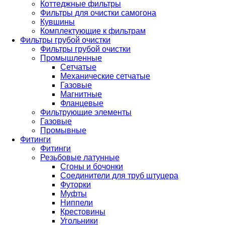
Коттеджные фильтры
Фильтры для очистки самогона
Кувшины
Комплектующие к фильтрам
Фильтры грубой очистки
Фильтры грубой очистки
Промышленные
Сетчатые
Механические сетчатые
Газовые
Магнитные
Фланцевые
Фильтрующие элементы
Газовые
Промывные
Фитинги
Фитинги
Резьбовые латунные
Сгоны и бочонки
Соединители для труб штуцера
Футорки
Муфты
Ниппели
Крестовины
Угольники