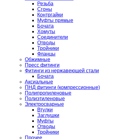
Резьба
Сгоны
Контргайки
Муфты прямые
Бочата
Хомуты
Соединители
Отводы
Тройники
Фланцы
Обжимные
Пресс фитинги
Фитинги из нержавеющей стали
Бочата
Аксиальные
ПНД фитинги (компрессионные)
Полипропиленовые
Полиэтиленовые
Электросварные
Втулки
Заглушки
Муфты
Отводы
Тройники
Прочее