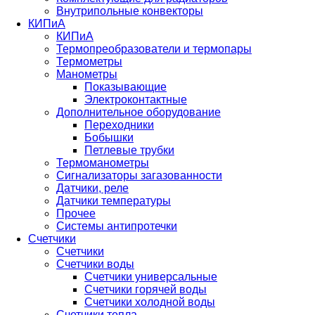
Внутрипольные конвекторы
КИПиА
КИПиА
Термопреобразователи и термопары
Термометры
Манометры
Показывающие
Электроконтактные
Дополнительное оборудование
Переходники
Бобышки
Петлевые трубки
Термоманометры
Сигнализаторы загазованности
Датчики, реле
Датчики температуры
Прочее
Системы антипротечки
Счетчики
Счетчики
Счетчики воды
Счетчики универсальные
Счетчики горячей воды
Счетчики холодной воды
Счетчики тепла