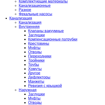
Комплектующие материалы
Канализационные
Разное
Фекальные насосы
Канализация
Канализация
Внутренняя
Клапаны вакуумные
Заглушки
Компенсационные патрубки
Крестовины
Муфты
Отводы
Переходники
Тройники
Трубы
Хомуты
Другое
Дефлекторы
Манжеты
Ревизия с крышкой
Наружная
Заглушки
Муфты
Отводы