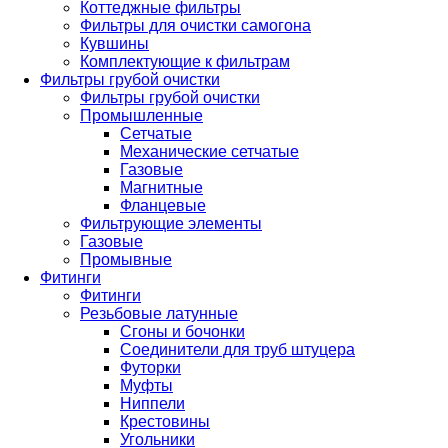
Коттеджные фильтры
Фильтры для очистки самогона
Кувшины
Комплектующие к фильтрам
Фильтры грубой очистки
Фильтры грубой очистки
Промышленные
Сетчатые
Механические сетчатые
Газовые
Магнитные
Фланцевые
Фильтрующие элементы
Газовые
Промывные
Фитинги
Фитинги
Резьбовые латунные
Сгоны и бочонки
Соединители для труб штуцера
Футорки
Муфты
Ниппели
Крестовины
Угольники