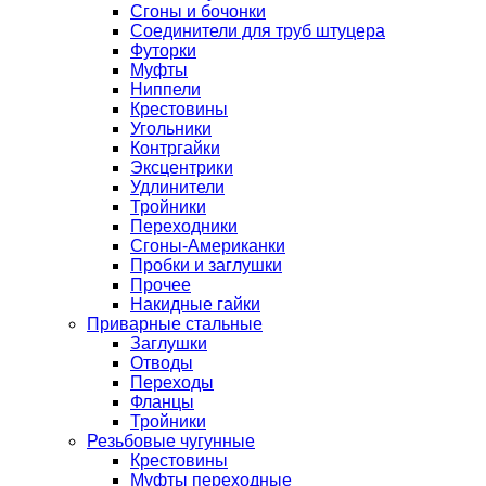
Сгоны и бочонки
Соединители для труб штуцера
Футорки
Муфты
Ниппели
Крестовины
Угольники
Контргайки
Эксцентрики
Удлинители
Тройники
Переходники
Сгоны-Американки
Пробки и заглушки
Прочее
Накидные гайки
Приварные стальные
Заглушки
Отводы
Переходы
Фланцы
Тройники
Резьбовые чугунные
Крестовины
Муфты переходные