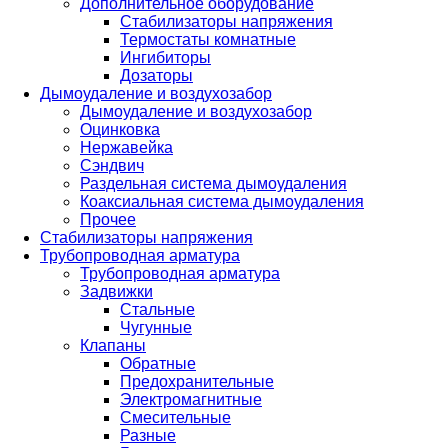
Дополнительное оборудование
Стабилизаторы напряжения
Термостаты комнатные
Ингибиторы
Дозаторы
Дымоудаление и воздухозабор
Дымоудаление и воздухозабор
Оцинковка
Нержавейка
Сэндвич
Раздельная система дымоудаления
Коаксиальная система дымоудаления
Прочее
Стабилизаторы напряжения
Трубопроводная арматура
Трубопроводная арматура
Задвижки
Стальные
Чугунные
Клапаны
Обратные
Предохранительные
Электромагнитные
Смесительные
Разные