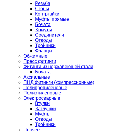
Резьба
Сгоны
Контргайки
Муфты прямые
Бочата
Хомуты
Соединители
Отводы
Тройники
Фланцы
Обжимные
Пресс фитинги
Фитинги из нержавеющей стали
Бочата
Аксиальные
ПНД фитинги (компрессионные)
Полипропиленовые
Полиэтиленовые
Электросварные
Втулки
Заглушки
Муфты
Отводы
Тройники
Прочее