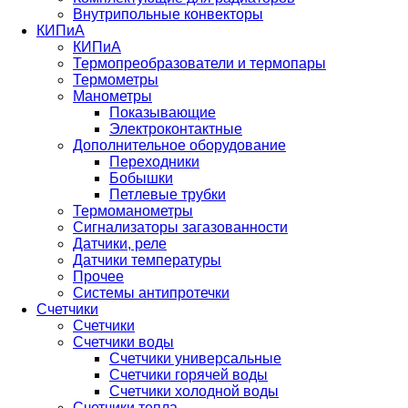
Внутрипольные конвекторы
КИПиА
КИПиА
Термопреобразователи и термопары
Термометры
Манометры
Показывающие
Электроконтактные
Дополнительное оборудование
Переходники
Бобышки
Петлевые трубки
Термоманометры
Сигнализаторы загазованности
Датчики, реле
Датчики температуры
Прочее
Системы антипротечки
Счетчики
Счетчики
Счетчики воды
Счетчики универсальные
Счетчики горячей воды
Счетчики холодной воды
Счетчики тепла