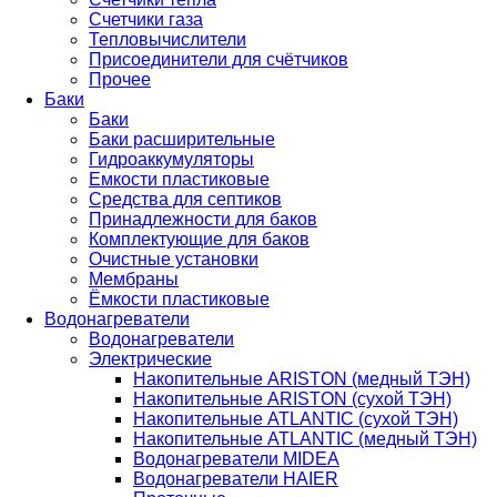
Счетчики газа
Тепловычислители
Присоединители для счётчиков
Прочее
Баки
Баки
Баки расширительные
Гидроаккумуляторы
Емкости пластиковые
Средства для септиков
Принадлежности для баков
Комплектующие для баков
Очистные установки
Мембраны
Ёмкости пластиковые
Водонагреватели
Водонагреватели
Электрические
Накопительные ARISTON (медный ТЭН)
Накопительные ARISTON (сухой ТЭН)
Накопительные ATLANTIC (сухой ТЭН)
Накопительные ATLANTIC (медный ТЭН)
Водонагреватели MIDEA
Водонагреватели HAIER