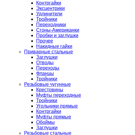
Контргайки
Эксцентрики
Удлинители
Тройники
Переходники
Сгоны-Американки
Пробки и заглушки
Прочее
Накидные гайки
Приварные стальные
Заглушки
Отводы
Переходы
Фланцы
Тройники
Резьбовые чугунные
Крестовины
Муфты переходные
Тройники
Угольники прямые
Контргайки
Муфты прямые
Обоймы
Заглушки
Резьбовые стальные