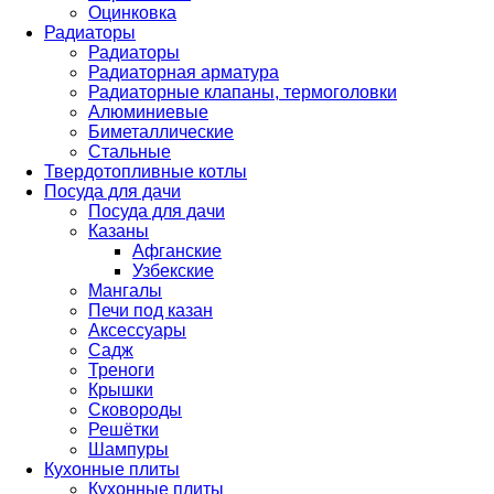
Оцинковка
Радиаторы
Радиаторы
Радиаторная арматура
Радиаторные клапаны, термоголовки
Алюминиевые
Биметаллические
Стальные
Твердотопливные котлы
Посуда для дачи
Посуда для дачи
Казаны
Афганские
Узбекские
Мангалы
Печи под казан
Аксессуары
Садж
Треноги
Крышки
Сковороды
Решётки
Шампуры
Кухонные плиты
Кухонные плиты