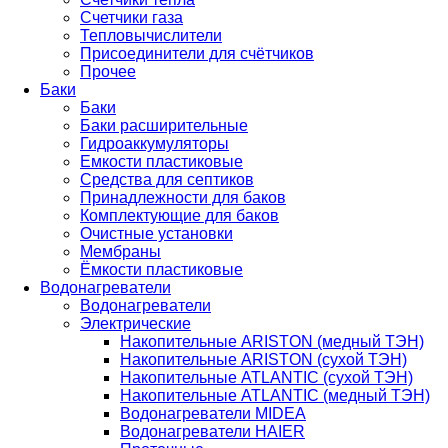
Счетчики газа
Тепловычислители
Присоединители для счётчиков
Прочее
Баки
Баки
Баки расширительные
Гидроаккумуляторы
Емкости пластиковые
Средства для септиков
Принадлежности для баков
Комплектующие для баков
Очистные установки
Мембраны
Ёмкости пластиковые
Водонагреватели
Водонагреватели
Электрические
Накопительные ARISTON (медный ТЭН)
Накопительные ARISTON (сухой ТЭН)
Накопительные ATLANTIC (сухой ТЭН)
Накопительные ATLANTIC (медный ТЭН)
Водонагреватели MIDEA
Водонагреватели HAIER