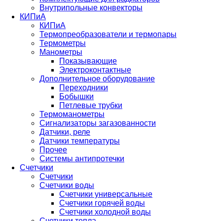
Внутрипольные конвекторы
КИПиА
КИПиА
Термопреобразователи и термопары
Термометры
Манометры
Показывающие
Электроконтактные
Дополнительное оборудование
Переходники
Бобышки
Петлевые трубки
Термоманометры
Сигнализаторы загазованности
Датчики, реле
Датчики температуры
Прочее
Системы антипротечки
Счетчики
Счетчики
Счетчики воды
Счетчики универсальные
Счетчики горячей воды
Счетчики холодной воды
Счетчики тепла