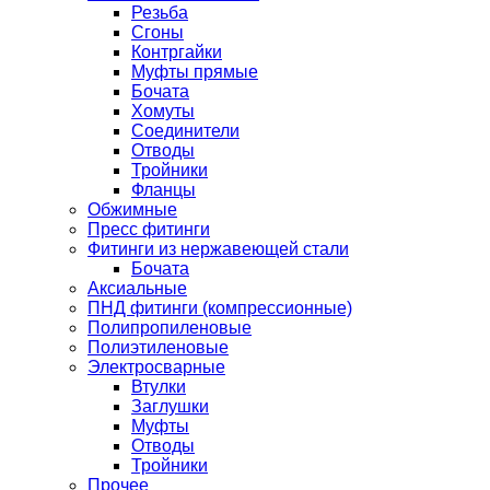
Резьба
Сгоны
Контргайки
Муфты прямые
Бочата
Хомуты
Соединители
Отводы
Тройники
Фланцы
Обжимные
Пресс фитинги
Фитинги из нержавеющей стали
Бочата
Аксиальные
ПНД фитинги (компрессионные)
Полипропиленовые
Полиэтиленовые
Электросварные
Втулки
Заглушки
Муфты
Отводы
Тройники
Прочее