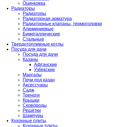
Оцинковка
Радиаторы
Радиаторы
Радиаторная арматура
Радиаторные клапаны, термоголовки
Алюминиевые
Биметаллические
Стальные
Твердотопливные котлы
Посуда для дачи
Посуда для дачи
Казаны
Афганские
Узбекские
Мангалы
Печи под казан
Аксессуары
Садж
Треноги
Крышки
Сковороды
Решётки
Шампуры
Кухонные плиты
Кухонные плиты