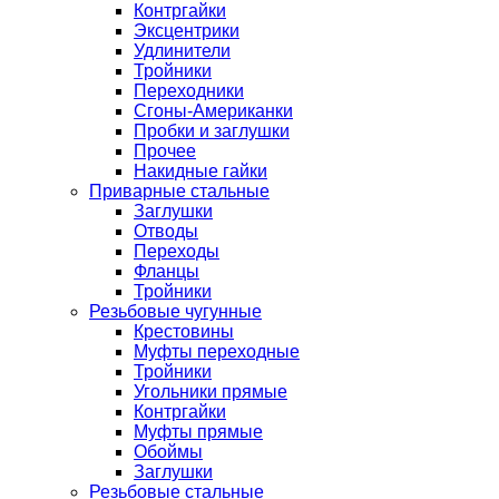
Контргайки
Эксцентрики
Удлинители
Тройники
Переходники
Сгоны-Американки
Пробки и заглушки
Прочее
Накидные гайки
Приварные стальные
Заглушки
Отводы
Переходы
Фланцы
Тройники
Резьбовые чугунные
Крестовины
Муфты переходные
Тройники
Угольники прямые
Контргайки
Муфты прямые
Обоймы
Заглушки
Резьбовые стальные