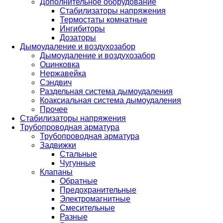
Дополнительное оборудование
Стабилизаторы напряжения
Термостаты комнатные
Ингибиторы
Дозаторы
Дымоудаление и воздухозабор
Дымоудаление и воздухозабор
Оцинковка
Нержавейка
Сэндвич
Раздельная система дымоудаления
Коаксиальная система дымоудаления
Прочее
Стабилизаторы напряжения
Трубопроводная арматура
Трубопроводная арматура
Задвижки
Стальные
Чугунные
Клапаны
Обратные
Предохранительные
Электромагнитные
Смесительные
Разные