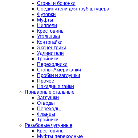
Сгоны и бочонки
Соединители для труб штуцера
Футорки
Муфты
Ниппели
Крестовины
Угольники
Контргайки
Эксцентрики
Удлинители
Тройники
Переходники
Сгоны-Американки
Пробки и заглушки
Прочее
Накидные гайки
Приварные стальные
Заглушки
Отводы
Переходы
Фланцы
Тройники
Резьбовые чугунные
Крестовины
Муфты переходные