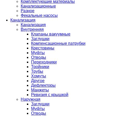
Комплектующие материалы
Канализационные
Разное
Фекальные насосы
Канализация
Канализация
Внутренняя
Клапаны вакуумные
Заглушки
Компенсационные патрубки
Крестовины
Муфты
Отводы
Переходники
Тройники
Трубы
Хомуты
Другое
Дефлекторы
Манжеты
Ревизия с крышкой
Наружная
Заглушки
Муфты
Отводы