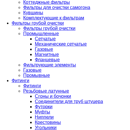
Коттеджные фильтры
Фильтры для очистки самогона
Кувшины
Комплектующие к фильтрам
Фильтры грубой очистки
Фильтры грубой очистки
Промышленные
Сетчатые
Механические сетчатые
Газовые
Магнитные
Фланцевые
Фильтрующие элементы
Газовые
Промывные
Фитинги
Фитинги
Резьбовые латунные
Сгоны и бочонки
Соединители для труб штуцера
Футорки
Муфты
Ниппели
Крестовины
Угольники