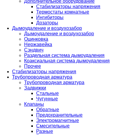
Дополнительное оборудование
Стабилизаторы напряжения
Термостаты комнатные
Ингибиторы
Дозаторы
Дымоудаление и воздухозабор
Дымоудаление и воздухозабор
Оцинковка
Нержавейка
Сэндвич
Раздельная система дымоудаления
Коаксиальная система дымоудаления
Прочее
Стабилизаторы напряжения
Трубопроводная арматура
Трубопроводная арматура
Задвижки
Стальные
Чугунные
Клапаны
Обратные
Предохранительные
Электромагнитные
Смесительные
Разные