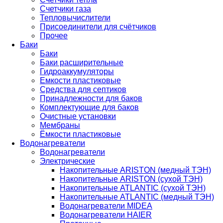
Счетчики газа
Тепловычислители
Присоединители для счётчиков
Прочее
Баки
Баки
Баки расширительные
Гидроаккумуляторы
Емкости пластиковые
Средства для септиков
Принадлежности для баков
Комплектующие для баков
Очистные установки
Мембраны
Ёмкости пластиковые
Водонагреватели
Водонагреватели
Электрические
Накопительные ARISTON (медный ТЭН)
Накопительные ARISTON (сухой ТЭН)
Накопительные ATLANTIC (сухой ТЭН)
Накопительные ATLANTIC (медный ТЭН)
Водонагреватели MIDEA
Водонагреватели HAIER