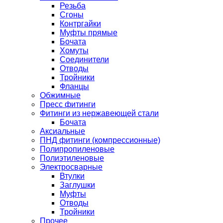
Резьба
Сгоны
Контргайки
Муфты прямые
Бочата
Хомуты
Соединители
Отводы
Тройники
Фланцы
Обжимные
Пресс фитинги
Фитинги из нержавеющей стали
Бочата
Аксиальные
ПНД фитинги (компрессионные)
Полипропиленовые
Полиэтиленовые
Электросварные
Втулки
Заглушки
Муфты
Отводы
Тройники
Прочее