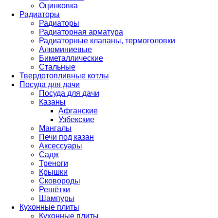
Оцинковка
Радиаторы
Радиаторы
Радиаторная арматура
Радиаторные клапаны, термоголовки
Алюминиевые
Биметаллические
Стальные
Твердотопливные котлы
Посуда для дачи
Посуда для дачи
Казаны
Афганские
Узбекские
Мангалы
Печи под казан
Аксессуары
Садж
Треноги
Крышки
Сковороды
Решётки
Шампуры
Кухонные плиты
Кухонные плиты