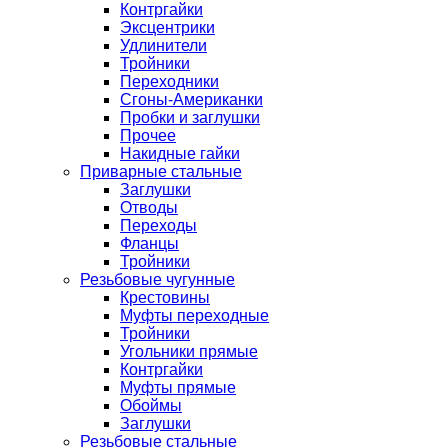
Контргайки
Эксцентрики
Удлинители
Тройники
Переходники
Сгоны-Американки
Пробки и заглушки
Прочее
Накидные гайки
Приварные стальные
Заглушки
Отводы
Переходы
Фланцы
Тройники
Резьбовые чугунные
Крестовины
Муфты переходные
Тройники
Угольники прямые
Контргайки
Муфты прямые
Обоймы
Заглушки
Резьбовые стальные