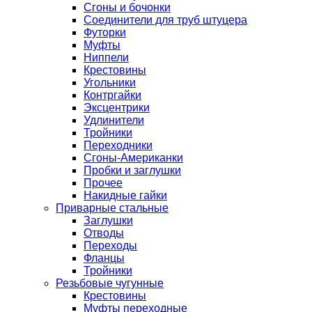
Сгоны и бочонки
Соединители для труб штуцера
Футорки
Муфты
Ниппели
Крестовины
Угольники
Контргайки
Эксцентрики
Удлинители
Тройники
Переходники
Сгоны-Американки
Пробки и заглушки
Прочее
Накидные гайки
Приварные стальные
Заглушки
Отводы
Переходы
Фланцы
Тройники
Резьбовые чугунные
Крестовины
Муфты переходные