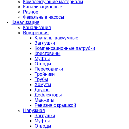
Комплектующие материалы
Канализационные
Разное
Фекальные насосы
Канализация
Канализация
Внутренняя
Клапаны вакуумные
Заглушки
Компенсационные патрубки
Крестовины
Муфты
Отводы
Переходники
Тройники
Трубы
Хомуты
Другое
Дефлекторы
Манжеты
Ревизия с крышкой
Наружная
Заглушки
Муфты
Отводы