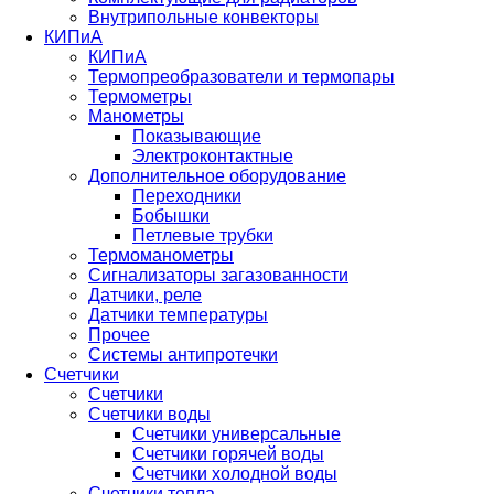
Внутрипольные конвекторы
КИПиА
КИПиА
Термопреобразователи и термопары
Термометры
Манометры
Показывающие
Электроконтактные
Дополнительное оборудование
Переходники
Бобышки
Петлевые трубки
Термоманометры
Сигнализаторы загазованности
Датчики, реле
Датчики температуры
Прочее
Системы антипротечки
Счетчики
Счетчики
Счетчики воды
Счетчики универсальные
Счетчики горячей воды
Счетчики холодной воды
Счетчики тепла