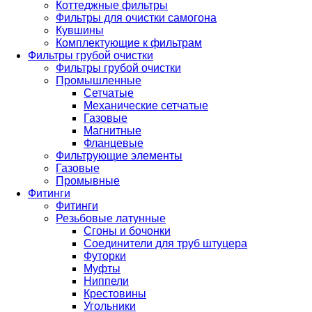
Коттеджные фильтры
Фильтры для очистки самогона
Кувшины
Комплектующие к фильтрам
Фильтры грубой очистки
Фильтры грубой очистки
Промышленные
Сетчатые
Механические сетчатые
Газовые
Магнитные
Фланцевые
Фильтрующие элементы
Газовые
Промывные
Фитинги
Фитинги
Резьбовые латунные
Сгоны и бочонки
Соединители для труб штуцера
Футорки
Муфты
Ниппели
Крестовины
Угольники