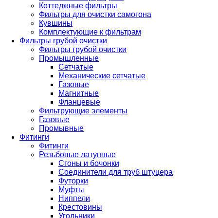
Коттеджные фильтры
Фильтры для очистки самогона
Кувшины
Комплектующие к фильтрам
Фильтры грубой очистки
Фильтры грубой очистки
Промышленные
Сетчатые
Механические сетчатые
Газовые
Магнитные
Фланцевые
Фильтрующие элементы
Газовые
Промывные
Фитинги
Фитинги
Резьбовые латунные
Сгоны и бочонки
Соединители для труб штуцера
Футорки
Муфты
Ниппели
Крестовины
Угольники