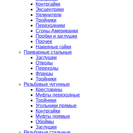
Контргайки
Эксцентрики
Удлинители
Тройники
Переходники
Сгоны-Американки
Пробки и заглушки
Прочее
Накидные гайки
Приварные стальные
Заглушки
Отводы
Переходы
Фланцы
Тройники
Резьбовые чугунные
Крестовины
Муфты переходные
Тройники
Угольники прямые
Контргайки
Муфты прямые
Обоймы
Заглушки
Резьбовые стальные