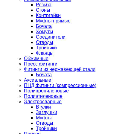
Резьба
Сгоны
Контргайки
Муфты прямые
Бочата
Хомуты
Соединители
Отводы
Тройники
Фланцы
Обжимные
Пресс фитинги
Фитинги из нержавеющей стали
Бочата
Аксиальные
ПНД фитинги (компрессионные)
Полипропиленовые
Полиэтиленовые
Электросварные
Втулки
Заглушки
Муфты
Отводы
Тройники
Прочее