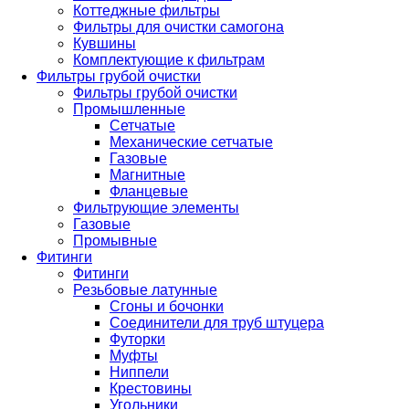
Коттеджные фильтры
Фильтры для очистки самогона
Кувшины
Комплектующие к фильтрам
Фильтры грубой очистки
Фильтры грубой очистки
Промышленные
Сетчатые
Механические сетчатые
Газовые
Магнитные
Фланцевые
Фильтрующие элементы
Газовые
Промывные
Фитинги
Фитинги
Резьбовые латунные
Сгоны и бочонки
Соединители для труб штуцера
Футорки
Муфты
Ниппели
Крестовины
Угольники