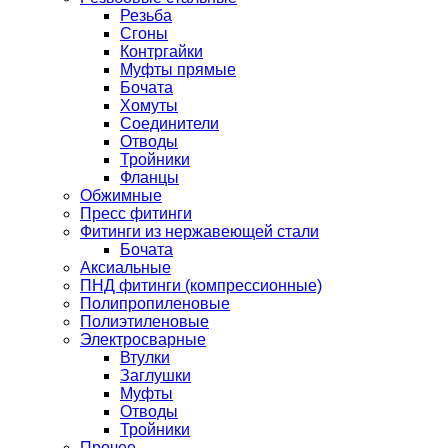
Резьба
Сгоны
Контргайки
Муфты прямые
Бочата
Хомуты
Соединители
Отводы
Тройники
Фланцы
Обжимные
Пресс фитинги
Фитинги из нержавеющей стали
Бочата
Аксиальные
ПНД фитинги (компрессионные)
Полипропиленовые
Полиэтиленовые
Электросварные
Втулки
Заглушки
Муфты
Отводы
Тройники
Прочее