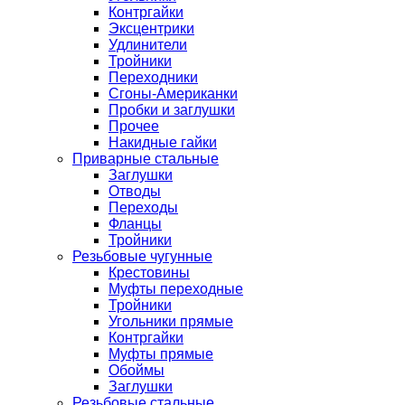
Контргайки
Эксцентрики
Удлинители
Тройники
Переходники
Сгоны-Американки
Пробки и заглушки
Прочее
Накидные гайки
Приварные стальные
Заглушки
Отводы
Переходы
Фланцы
Тройники
Резьбовые чугунные
Крестовины
Муфты переходные
Тройники
Угольники прямые
Контргайки
Муфты прямые
Обоймы
Заглушки
Резьбовые стальные