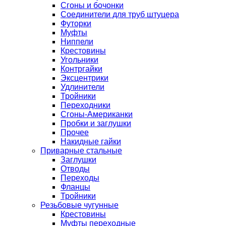
Сгоны и бочонки
Соединители для труб штуцера
Футорки
Муфты
Ниппели
Крестовины
Угольники
Контргайки
Эксцентрики
Удлинители
Тройники
Переходники
Сгоны-Американки
Пробки и заглушки
Прочее
Накидные гайки
Приварные стальные
Заглушки
Отводы
Переходы
Фланцы
Тройники
Резьбовые чугунные
Крестовины
Муфты переходные