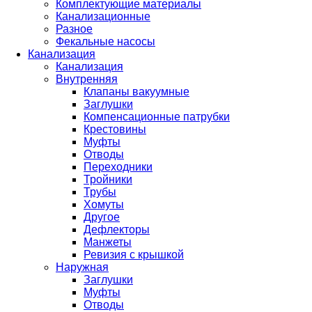
Комплектующие материалы
Канализационные
Разное
Фекальные насосы
Канализация
Канализация
Внутренняя
Клапаны вакуумные
Заглушки
Компенсационные патрубки
Крестовины
Муфты
Отводы
Переходники
Тройники
Трубы
Хомуты
Другое
Дефлекторы
Манжеты
Ревизия с крышкой
Наружная
Заглушки
Муфты
Отводы