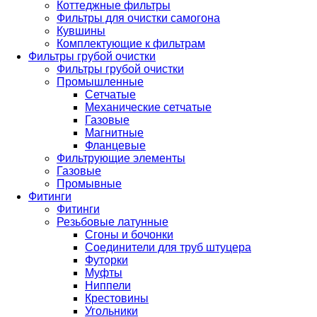
Коттеджные фильтры
Фильтры для очистки самогона
Кувшины
Комплектующие к фильтрам
Фильтры грубой очистки
Фильтры грубой очистки
Промышленные
Сетчатые
Механические сетчатые
Газовые
Магнитные
Фланцевые
Фильтрующие элементы
Газовые
Промывные
Фитинги
Фитинги
Резьбовые латунные
Сгоны и бочонки
Соединители для труб штуцера
Футорки
Муфты
Ниппели
Крестовины
Угольники