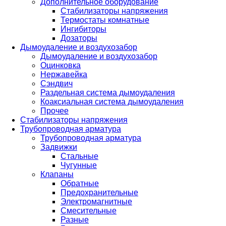
Дополнительное оборудование
Стабилизаторы напряжения
Термостаты комнатные
Ингибиторы
Дозаторы
Дымоудаление и воздухозабор
Дымоудаление и воздухозабор
Оцинковка
Нержавейка
Сэндвич
Раздельная система дымоудаления
Коаксиальная система дымоудаления
Прочее
Стабилизаторы напряжения
Трубопроводная арматура
Трубопроводная арматура
Задвижки
Стальные
Чугунные
Клапаны
Обратные
Предохранительные
Электромагнитные
Смесительные
Разные