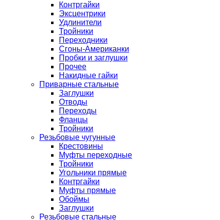
Контргайки
Эксцентрики
Удлинители
Тройники
Переходники
Сгоны-Американки
Пробки и заглушки
Прочее
Накидные гайки
Приварные стальные
Заглушки
Отводы
Переходы
Фланцы
Тройники
Резьбовые чугунные
Крестовины
Муфты переходные
Тройники
Угольники прямые
Контргайки
Муфты прямые
Обоймы
Заглушки
Резьбовые стальные