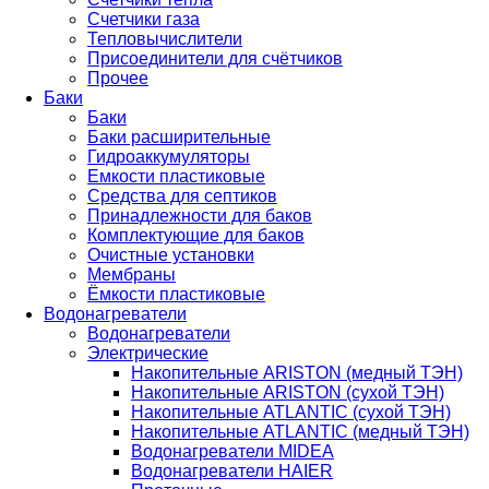
Счетчики газа
Тепловычислители
Присоединители для счётчиков
Прочее
Баки
Баки
Баки расширительные
Гидроаккумуляторы
Емкости пластиковые
Средства для септиков
Принадлежности для баков
Комплектующие для баков
Очистные установки
Мембраны
Ёмкости пластиковые
Водонагреватели
Водонагреватели
Электрические
Накопительные ARISTON (медный ТЭН)
Накопительные ARISTON (сухой ТЭН)
Накопительные ATLANTIC (сухой ТЭН)
Накопительные ATLANTIC (медный ТЭН)
Водонагреватели MIDEA
Водонагреватели HAIER