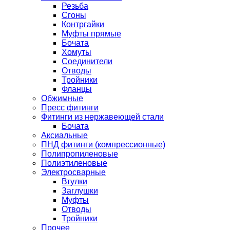
Резьба
Сгоны
Контргайки
Муфты прямые
Бочата
Хомуты
Соединители
Отводы
Тройники
Фланцы
Обжимные
Пресс фитинги
Фитинги из нержавеющей стали
Бочата
Аксиальные
ПНД фитинги (компрессионные)
Полипропиленовые
Полиэтиленовые
Электросварные
Втулки
Заглушки
Муфты
Отводы
Тройники
Прочее