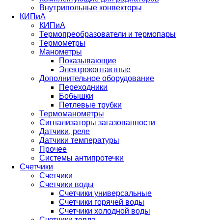
Внутрипольные конвекторы
КИПиА
КИПиА
Термопреобразователи и термопары
Термометры
Манометры
Показывающие
Электроконтактные
Дополнительное оборудование
Переходники
Бобышки
Петлевые трубки
Термоманометры
Сигнализаторы загазованности
Датчики, реле
Датчики температуры
Прочее
Системы антипротечки
Счетчики
Счетчики
Счетчики воды
Счетчики универсальные
Счетчики горячей воды
Счетчики холодной воды
Счетчики тепла