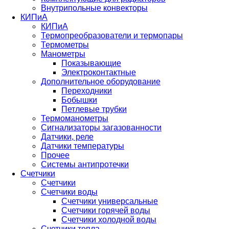
Внутрипольные конвекторы
КИПиА
КИПиА
Термопреобразователи и термопары
Термометры
Манометры
Показывающие
Электроконтактные
Дополнительное оборудование
Переходники
Бобышки
Петлевые трубки
Термоманометры
Сигнализаторы загазованности
Датчики, реле
Датчики температуры
Прочее
Системы антипротечки
Счетчики
Счетчики
Счетчики воды
Счетчики универсальные
Счетчики горячей воды
Счетчики холодной воды
Счетчики тепла