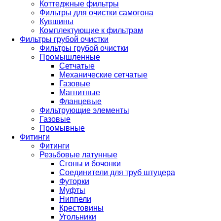
Коттеджные фильтры
Фильтры для очистки самогона
Кувшины
Комплектующие к фильтрам
Фильтры грубой очистки
Фильтры грубой очистки
Промышленные
Сетчатые
Механические сетчатые
Газовые
Магнитные
Фланцевые
Фильтрующие элементы
Газовые
Промывные
Фитинги
Фитинги
Резьбовые латунные
Сгоны и бочонки
Соединители для труб штуцера
Футорки
Муфты
Ниппели
Крестовины
Угольники