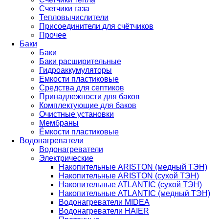
Счетчики газа
Тепловычислители
Присоединители для счётчиков
Прочее
Баки
Баки
Баки расширительные
Гидроаккумуляторы
Емкости пластиковые
Средства для септиков
Принадлежности для баков
Комплектующие для баков
Очистные установки
Мембраны
Ёмкости пластиковые
Водонагреватели
Водонагреватели
Электрические
Накопительные ARISTON (медный ТЭН)
Накопительные ARISTON (сухой ТЭН)
Накопительные ATLANTIC (сухой ТЭН)
Накопительные ATLANTIC (медный ТЭН)
Водонагреватели MIDEA
Водонагреватели HAIER