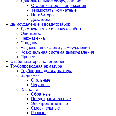
Дополнительное оборудование
Стабилизаторы напряжения
Термостаты комнатные
Ингибиторы
Дозаторы
Дымоудаление и воздухозабор
Дымоудаление и воздухозабор
Оцинковка
Нержавейка
Сэндвич
Раздельная система дымоудаления
Коаксиальная система дымоудаления
Прочее
Стабилизаторы напряжения
Трубопроводная арматура
Трубопроводная арматура
Задвижки
Стальные
Чугунные
Клапаны
Обратные
Предохранительные
Электромагнитные
Смесительные
Разные