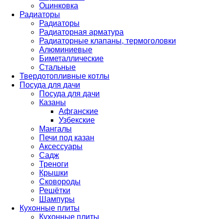
Оцинковка
Радиаторы
Радиаторы
Радиаторная арматура
Радиаторные клапаны, термоголовки
Алюминиевые
Биметаллические
Стальные
Твердотопливные котлы
Посуда для дачи
Посуда для дачи
Казаны
Афганские
Узбекские
Мангалы
Печи под казан
Аксессуары
Садж
Треноги
Крышки
Сковороды
Решётки
Шампуры
Кухонные плиты
Кухонные плиты