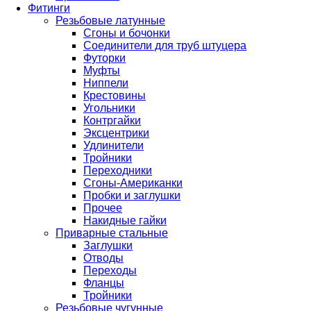
Фитинги
Резьбовые латунные
Сгоны и бочонки
Соединители для труб штуцера
Футорки
Муфты
Ниппели
Крестовины
Угольники
Контргайки
Эксцентрики
Удлинители
Тройники
Переходники
Сгоны-Американки
Пробки и заглушки
Прочее
Накидные гайки
Приварные стальные
Заглушки
Отводы
Переходы
Фланцы
Тройники
Резьбовые чугунные