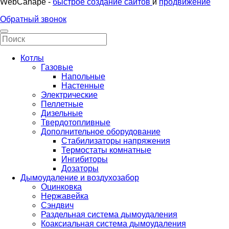
WebCanape -
быстрое создание сайтов
и
продвижение
Обратный звонок
Котлы
Газовые
Напольные
Настенные
Электрические
Пеллетные
Дизельные
Твердотопливные
Дополнительное оборудование
Стабилизаторы напряжения
Термостаты комнатные
Ингибиторы
Дозаторы
Дымоудаление и воздухозабор
Оцинковка
Нержавейка
Сэндвич
Раздельная система дымоудаления
Коаксиальная система дымоудаления