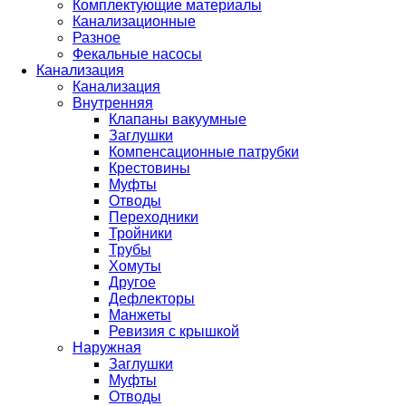
Комплектующие материалы
Канализационные
Разное
Фекальные насосы
Канализация
Канализация
Внутренняя
Клапаны вакуумные
Заглушки
Компенсационные патрубки
Крестовины
Муфты
Отводы
Переходники
Тройники
Трубы
Хомуты
Другое
Дефлекторы
Манжеты
Ревизия с крышкой
Наружная
Заглушки
Муфты
Отводы