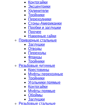
Контргайки
Эксцентрики
Удлинители
Тройники
Переходники
Сгоны-Американки
Пробки и заглушки
Прочее
Накидные гайки
Приварные стальные
Заглушки
Отводы
Переходы
Фланцы
Тройники
Резьбовые чугунные
Крестовины
Муфты переходные
Тройники
Угольники прямые
Контргайки
Муфты прямые
Обоймы
Заглушки
Резьбовые стальные