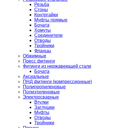
Резьба
Сгоны
Контргайки
Муфты прямые
Бочата
Хомуты
Соединители
Отводы
Тройники
Фланцы
Обжимные
Пресс фитинги
Фитинги из нержавеющей стали
Бочата
Аксиальные
ПНД фитинги (компрессионные)
Полипропиленовые
Полиэтиленовые
Электросварные
Втулки
Заглушки
Муфты
Отводы
Тройники
Прочее