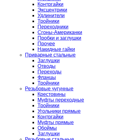
Контргайки
Эксцентрики
Удлинители
Тройники
Переходники
Сгоны-Американки
Пробки и заглушки
Прочее
Накидные гайки
Приварные стальные
Заглушки
Отводы
Переходы
Фланцы
Тройники
Резьбовые чугунные
Крестовины
Муфты переходные
Тройники
Угольники прямые
Контргайки
Муфты прямые
Обоймы
Заглушки
Резьбовые стальные