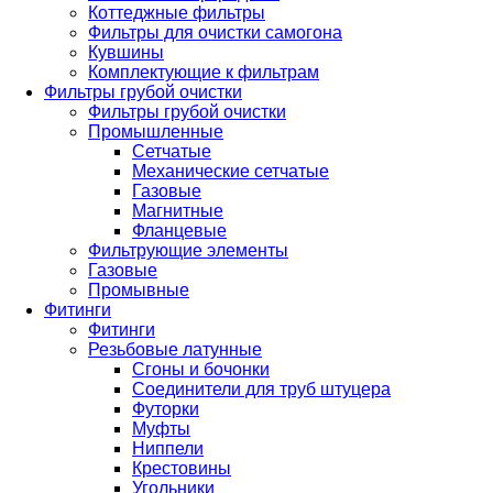
Коттеджные фильтры
Фильтры для очистки самогона
Кувшины
Комплектующие к фильтрам
Фильтры грубой очистки
Фильтры грубой очистки
Промышленные
Сетчатые
Механические сетчатые
Газовые
Магнитные
Фланцевые
Фильтрующие элементы
Газовые
Промывные
Фитинги
Фитинги
Резьбовые латунные
Сгоны и бочонки
Соединители для труб штуцера
Футорки
Муфты
Ниппели
Крестовины
Угольники