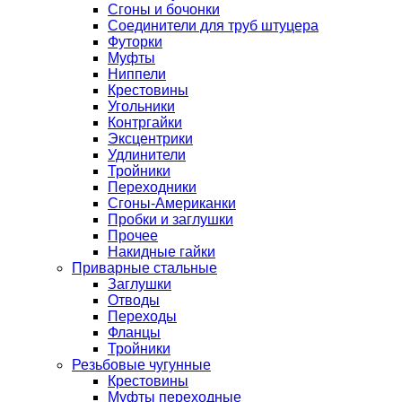
Сгоны и бочонки
Соединители для труб штуцера
Футорки
Муфты
Ниппели
Крестовины
Угольники
Контргайки
Эксцентрики
Удлинители
Тройники
Переходники
Сгоны-Американки
Пробки и заглушки
Прочее
Накидные гайки
Приварные стальные
Заглушки
Отводы
Переходы
Фланцы
Тройники
Резьбовые чугунные
Крестовины
Муфты переходные