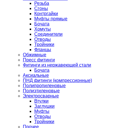
Резьба
Сгоны
Контргайки
Муфты прямые
Бочата
Хомуты
Соединители
Отводы
Тройники
Фланцы
Обжимные
Пресс фитинги
Фитинги из нержавеющей стали
Бочата
Аксиальные
ПНД фитинги (компрессионные)
Полипропиленовые
Полиэтиленовые
Электросварные
Втулки
Заглушки
Муфты
Отводы
Тройники
Прочее