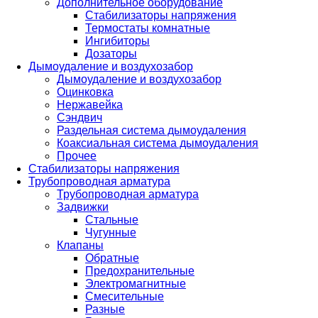
Дополнительное оборудование
Стабилизаторы напряжения
Термостаты комнатные
Ингибиторы
Дозаторы
Дымоудаление и воздухозабор
Дымоудаление и воздухозабор
Оцинковка
Нержавейка
Сэндвич
Раздельная система дымоудаления
Коаксиальная система дымоудаления
Прочее
Стабилизаторы напряжения
Трубопроводная арматура
Трубопроводная арматура
Задвижки
Стальные
Чугунные
Клапаны
Обратные
Предохранительные
Электромагнитные
Смесительные
Разные