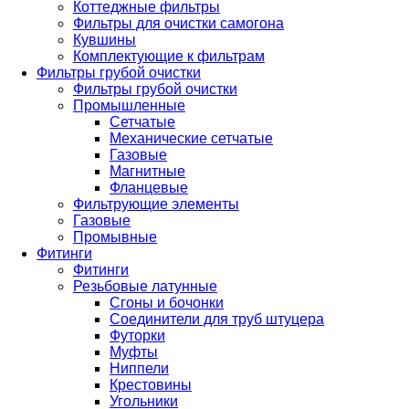
Коттеджные фильтры
Фильтры для очистки самогона
Кувшины
Комплектующие к фильтрам
Фильтры грубой очистки
Фильтры грубой очистки
Промышленные
Сетчатые
Механические сетчатые
Газовые
Магнитные
Фланцевые
Фильтрующие элементы
Газовые
Промывные
Фитинги
Фитинги
Резьбовые латунные
Сгоны и бочонки
Соединители для труб штуцера
Футорки
Муфты
Ниппели
Крестовины
Угольники