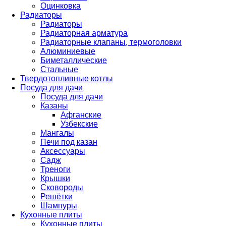
Оцинковка
Радиаторы
Радиаторы
Радиаторная арматура
Радиаторные клапаны, термоголовки
Алюминиевые
Биметаллические
Стальные
Твердотопливные котлы
Посуда для дачи
Посуда для дачи
Казаны
Афганские
Узбекские
Мангалы
Печи под казан
Аксессуары
Садж
Треноги
Крышки
Сковороды
Решётки
Шампуры
Кухонные плиты
Кухонные плиты