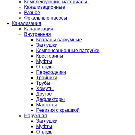
Комплектующие материалы
Канализационные
Разное
Фекальные насосы
Канализация
Канализация
Внутренняя
Клапаны вакуумные
Заглушки
Компенсационные патрубки
Крестовины
Муфты
Отводы
Переходники
Тройники
Трубы
Хомуты
Другое
Дефлекторы
Манжеты
Ревизия с крышкой
Наружная
Заглушки
Муфты
Отводы