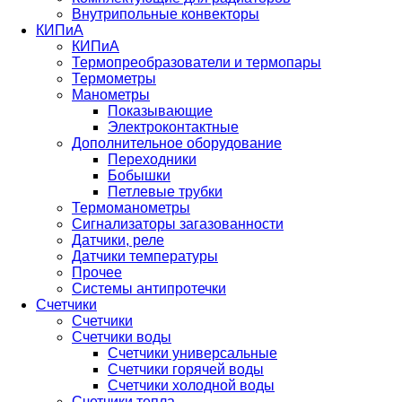
Внутрипольные конвекторы
КИПиА
КИПиА
Термопреобразователи и термопары
Термометры
Манометры
Показывающие
Электроконтактные
Дополнительное оборудование
Переходники
Бобышки
Петлевые трубки
Термоманометры
Сигнализаторы загазованности
Датчики, реле
Датчики температуры
Прочее
Системы антипротечки
Счетчики
Счетчики
Счетчики воды
Счетчики универсальные
Счетчики горячей воды
Счетчики холодной воды
Счетчики тепла