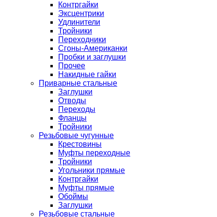
Контргайки
Эксцентрики
Удлинители
Тройники
Переходники
Сгоны-Американки
Пробки и заглушки
Прочее
Накидные гайки
Приварные стальные
Заглушки
Отводы
Переходы
Фланцы
Тройники
Резьбовые чугунные
Крестовины
Муфты переходные
Тройники
Угольники прямые
Контргайки
Муфты прямые
Обоймы
Заглушки
Резьбовые стальные