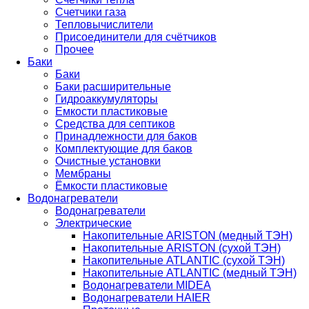
Счетчики газа
Тепловычислители
Присоединители для счётчиков
Прочее
Баки
Баки
Баки расширительные
Гидроаккумуляторы
Емкости пластиковые
Средства для септиков
Принадлежности для баков
Комплектующие для баков
Очистные установки
Мембраны
Ёмкости пластиковые
Водонагреватели
Водонагреватели
Электрические
Накопительные ARISTON (медный ТЭН)
Накопительные ARISTON (сухой ТЭН)
Накопительные ATLANTIC (сухой ТЭН)
Накопительные ATLANTIC (медный ТЭН)
Водонагреватели MIDEA
Водонагреватели HAIER