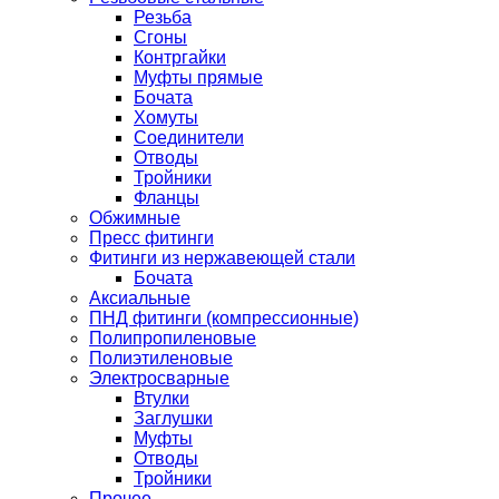
Резьба
Сгоны
Контргайки
Муфты прямые
Бочата
Хомуты
Соединители
Отводы
Тройники
Фланцы
Обжимные
Пресс фитинги
Фитинги из нержавеющей стали
Бочата
Аксиальные
ПНД фитинги (компрессионные)
Полипропиленовые
Полиэтиленовые
Электросварные
Втулки
Заглушки
Муфты
Отводы
Тройники
Прочее