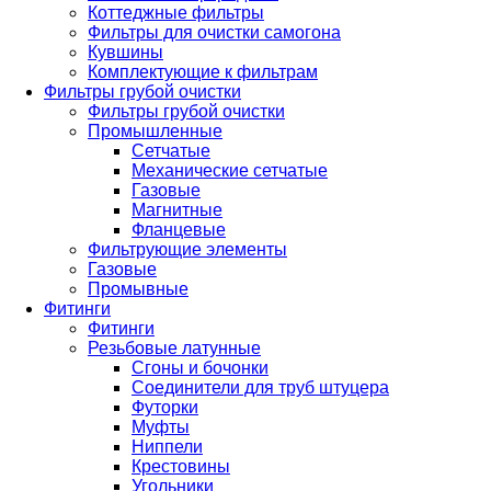
Коттеджные фильтры
Фильтры для очистки самогона
Кувшины
Комплектующие к фильтрам
Фильтры грубой очистки
Фильтры грубой очистки
Промышленные
Сетчатые
Механические сетчатые
Газовые
Магнитные
Фланцевые
Фильтрующие элементы
Газовые
Промывные
Фитинги
Фитинги
Резьбовые латунные
Сгоны и бочонки
Соединители для труб штуцера
Футорки
Муфты
Ниппели
Крестовины
Угольники