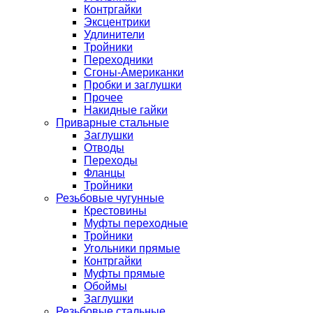
Контргайки
Эксцентрики
Удлинители
Тройники
Переходники
Сгоны-Американки
Пробки и заглушки
Прочее
Накидные гайки
Приварные стальные
Заглушки
Отводы
Переходы
Фланцы
Тройники
Резьбовые чугунные
Крестовины
Муфты переходные
Тройники
Угольники прямые
Контргайки
Муфты прямые
Обоймы
Заглушки
Резьбовые стальные