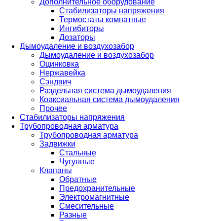
Дополнительное оборудование
Стабилизаторы напряжения
Термостаты комнатные
Ингибиторы
Дозаторы
Дымоудаление и воздухозабор
Дымоудаление и воздухозабор
Оцинковка
Нержавейка
Сэндвич
Раздельная система дымоудаления
Коаксиальная система дымоудаления
Прочее
Стабилизаторы напряжения
Трубопроводная арматура
Трубопроводная арматура
Задвижки
Стальные
Чугунные
Клапаны
Обратные
Предохранительные
Электромагнитные
Смесительные
Разные