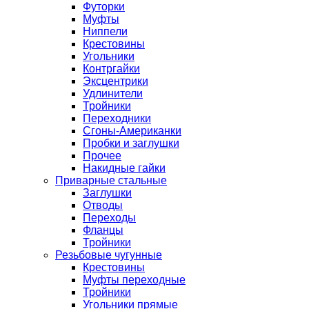
Футорки
Муфты
Ниппели
Крестовины
Угольники
Контргайки
Эксцентрики
Удлинители
Тройники
Переходники
Сгоны-Американки
Пробки и заглушки
Прочее
Накидные гайки
Приварные стальные
Заглушки
Отводы
Переходы
Фланцы
Тройники
Резьбовые чугунные
Крестовины
Муфты переходные
Тройники
Угольники прямые