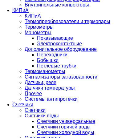
Внутрипольные конвекторы
КИПиА
КИПиА
Термопреобразователи и термопары
Термометры
Манометры
Показывающие
Электроконтактные
Дополнительное оборудование
Переходники
Бобышки
Петлевые трубки
Термоманометры
Сигнализаторы загазованности
Датчики, реле
Датчики температуры
Прочее
Системы антипротечки
Счетчики
Счетчики
Счетчики воды
Счетчики универсальные
Счетчики горячей воды
Счетчики холодной воды
Счетчики тепла