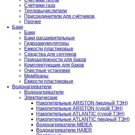
Счетчики газа
Тепловычислители
Присоединители для счётчиков
Прочее
Баки
Баки
Баки расширительные
Гидроаккумуляторы
Емкости пластиковые
Средства для септиков
Принадлежности для баков
Комплектующие для баков
Очистные установки
Мембраны
Ёмкости пластиковые
Водонагреватели
Водонагреватели
Электрические
Накопительные ARISTON (медный ТЭН)
Накопительные ARISTON (сухой ТЭН)
Накопительные ATLANTIC (сухой ТЭН)
Накопительные ATLANTIC (медный ТЭН)
Водонагреватели MIDEA
Водонагреватели HAIER