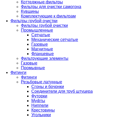
Коттеджные фильтры
Фильтры для очистки самогона
Кувшины
Комплектующие к фильтрам
Фильтры грубой очистки
Фильтры грубой очистки
Промышленные
Сетчатые
Механические сетчатые
Газовые
Магнитные
Фланцевые
Фильтрующие элементы
Газовые
Промывные
Фитинги
Фитинги
Резьбовые латунные
Сгоны и бочонки
Соединители для труб штуцера
Футорки
Муфты
Ниппели
Крестовины
Угольники