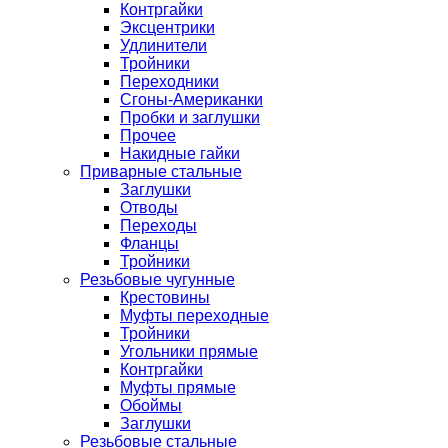
Контргайки
Эксцентрики
Удлинители
Тройники
Переходники
Сгоны-Американки
Пробки и заглушки
Прочее
Накидные гайки
Приварные стальные
Заглушки
Отводы
Переходы
Фланцы
Тройники
Резьбовые чугунные
Крестовины
Муфты переходные
Тройники
Угольники прямые
Контргайки
Муфты прямые
Обоймы
Заглушки
Резьбовые стальные