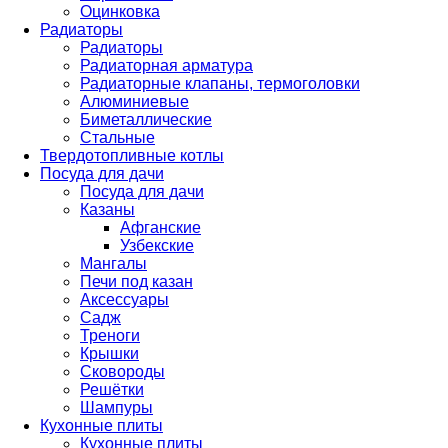
Оцинковка
Радиаторы
Радиаторы
Радиаторная арматура
Радиаторные клапаны, термоголовки
Алюминиевые
Биметаллические
Стальные
Твердотопливные котлы
Посуда для дачи
Посуда для дачи
Казаны
Афганские
Узбекские
Мангалы
Печи под казан
Аксессуары
Садж
Треноги
Крышки
Сковороды
Решётки
Шампуры
Кухонные плиты
Кухонные плиты