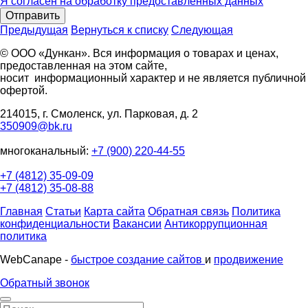
Я согласен на обработку предоставленных данных
Отправить
Предыдущая
Вернуться к списку
Следующая
© ООО «Дункан». Вся информация о товарах и ценах,
предоставленная на этом сайте,
носит информационный характер и не является публичной
офертой.
214015, г. Смоленск, ул. Парковая, д. 2
350909@bk.ru
многоканальный:
+7 (900) 220-44-55
+7 (4812) 35-09-09
+7 (4812) 35-08-88
Главная
Статьи
Карта сайта
Обратная связь
Политика
конфиденциальности
Вакансии
Антикоррупционная
политика
WebCanape -
быстрое создание сайтов
и
продвижение
Обратный звонок