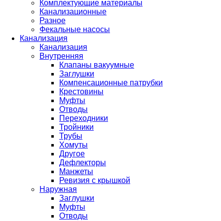
Комплектующие материалы
Канализационные
Разное
Фекальные насосы
Канализация
Канализация
Внутренняя
Клапаны вакуумные
Заглушки
Компенсационные патрубки
Крестовины
Муфты
Отводы
Переходники
Тройники
Трубы
Хомуты
Другое
Дефлекторы
Манжеты
Ревизия с крышкой
Наружная
Заглушки
Муфты
Отводы