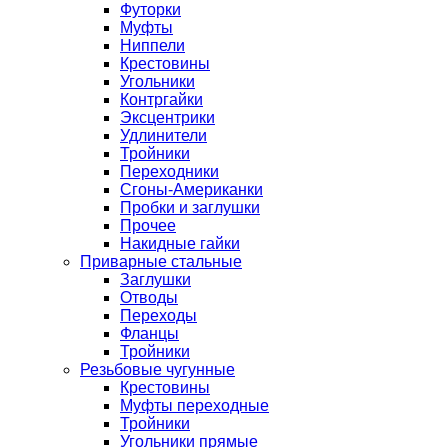
Футорки
Муфты
Ниппели
Крестовины
Угольники
Контргайки
Эксцентрики
Удлинители
Тройники
Переходники
Сгоны-Американки
Пробки и заглушки
Прочее
Накидные гайки
Приварные стальные
Заглушки
Отводы
Переходы
Фланцы
Тройники
Резьбовые чугунные
Крестовины
Муфты переходные
Тройники
Угольники прямые