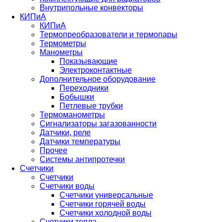
Внутрипольные конвекторы
КИПиА
КИПиА
Термопреобразователи и термопары
Термометры
Манометры
Показывающие
Электроконтактные
Дополнительное оборудование
Переходники
Бобышки
Петлевые трубки
Термоманометры
Сигнализаторы загазованности
Датчики, реле
Датчики температуры
Прочее
Системы антипротечки
Счетчики
Счетчики
Счетчики воды
Счетчики универсальные
Счетчики горячей воды
Счетчики холодной воды
Счетчики тепла