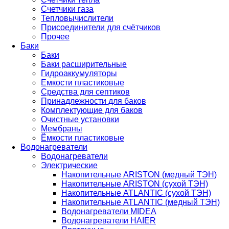
Счетчики газа
Тепловычислители
Присоединители для счётчиков
Прочее
Баки
Баки
Баки расширительные
Гидроаккумуляторы
Емкости пластиковые
Средства для септиков
Принадлежности для баков
Комплектующие для баков
Очистные установки
Мембраны
Ёмкости пластиковые
Водонагреватели
Водонагреватели
Электрические
Накопительные ARISTON (медный ТЭН)
Накопительные ARISTON (сухой ТЭН)
Накопительные ATLANTIC (сухой ТЭН)
Накопительные ATLANTIC (медный ТЭН)
Водонагреватели MIDEA
Водонагреватели HAIER