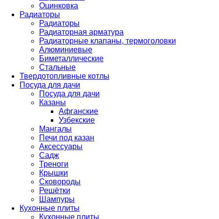
Оцинковка
Радиаторы
Радиаторы
Радиаторная арматура
Радиаторные клапаны, термоголовки
Алюминиевые
Биметаллические
Стальные
Твердотопливные котлы
Посуда для дачи
Посуда для дачи
Казаны
Афганские
Узбекские
Мангалы
Печи под казан
Аксессуары
Садж
Треноги
Крышки
Сковороды
Решётки
Шампуры
Кухонные плиты
Кухонные плиты