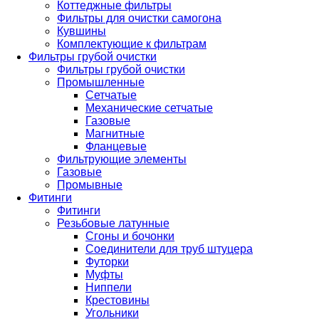
Коттеджные фильтры
Фильтры для очистки самогона
Кувшины
Комплектующие к фильтрам
Фильтры грубой очистки
Фильтры грубой очистки
Промышленные
Сетчатые
Механические сетчатые
Газовые
Магнитные
Фланцевые
Фильтрующие элементы
Газовые
Промывные
Фитинги
Фитинги
Резьбовые латунные
Сгоны и бочонки
Соединители для труб штуцера
Футорки
Муфты
Ниппели
Крестовины
Угольники