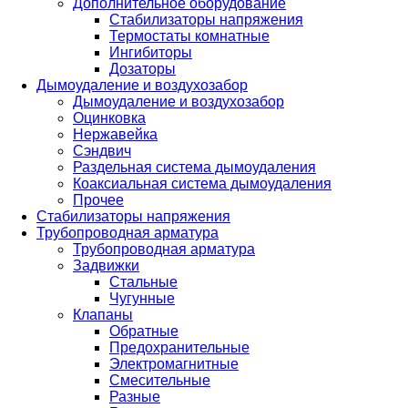
Дополнительное оборудование
Стабилизаторы напряжения
Термостаты комнатные
Ингибиторы
Дозаторы
Дымоудаление и воздухозабор
Дымоудаление и воздухозабор
Оцинковка
Нержавейка
Сэндвич
Раздельная система дымоудаления
Коаксиальная система дымоудаления
Прочее
Стабилизаторы напряжения
Трубопроводная арматура
Трубопроводная арматура
Задвижки
Стальные
Чугунные
Клапаны
Обратные
Предохранительные
Электромагнитные
Смесительные
Разные