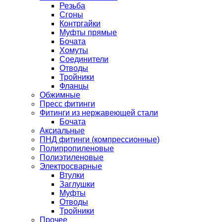
Резьба
Сгоны
Контргайки
Муфты прямые
Бочата
Хомуты
Соединители
Отводы
Тройники
Фланцы
Обжимные
Пресс фитинги
Фитинги из нержавеющей стали
Бочата
Аксиальные
ПНД фитинги (компрессионные)
Полипропиленовые
Полиэтиленовые
Электросварные
Втулки
Заглушки
Муфты
Отводы
Тройники
Прочее