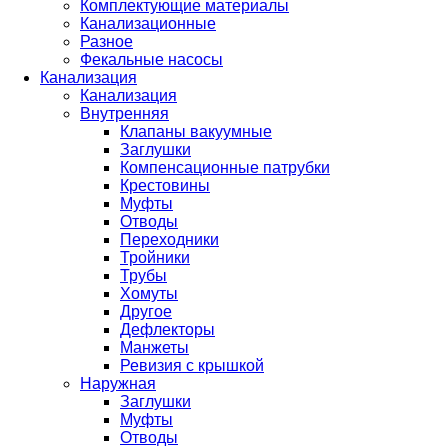
Комплектующие материалы
Канализационные
Разное
Фекальные насосы
Канализация
Канализация
Внутренняя
Клапаны вакуумные
Заглушки
Компенсационные патрубки
Крестовины
Муфты
Отводы
Переходники
Тройники
Трубы
Хомуты
Другое
Дефлекторы
Манжеты
Ревизия с крышкой
Наружная
Заглушки
Муфты
Отводы