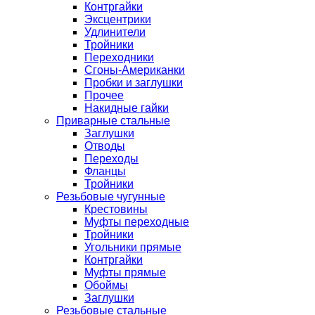
Контргайки
Эксцентрики
Удлинители
Тройники
Переходники
Сгоны-Американки
Пробки и заглушки
Прочее
Накидные гайки
Приварные стальные
Заглушки
Отводы
Переходы
Фланцы
Тройники
Резьбовые чугунные
Крестовины
Муфты переходные
Тройники
Угольники прямые
Контргайки
Муфты прямые
Обоймы
Заглушки
Резьбовые стальные