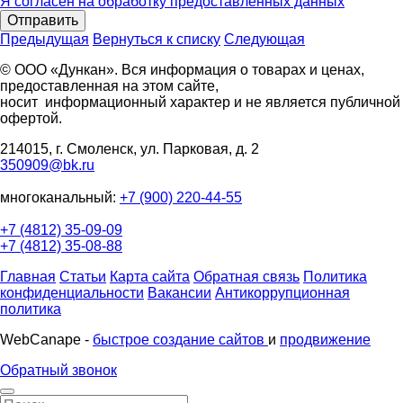
Я согласен на обработку предоставленных данных
Отправить
Предыдущая
Вернуться к списку
Следующая
© ООО «Дункан». Вся информация о товарах и ценах,
предоставленная на этом сайте,
носит информационный характер и не является публичной
офертой.
214015, г. Смоленск, ул. Парковая, д. 2
350909@bk.ru
многоканальный:
+7 (900) 220-44-55
+7 (4812) 35-09-09
+7 (4812) 35-08-88
Главная
Статьи
Карта сайта
Обратная связь
Политика
конфиденциальности
Вакансии
Антикоррупционная
политика
WebCanape -
быстрое создание сайтов
и
продвижение
Обратный звонок