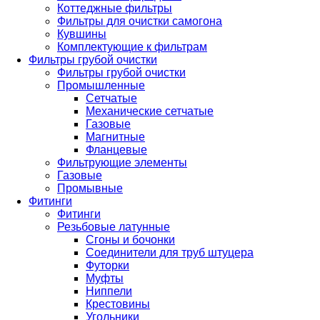
Коттеджные фильтры
Фильтры для очистки самогона
Кувшины
Комплектующие к фильтрам
Фильтры грубой очистки
Фильтры грубой очистки
Промышленные
Сетчатые
Механические сетчатые
Газовые
Магнитные
Фланцевые
Фильтрующие элементы
Газовые
Промывные
Фитинги
Фитинги
Резьбовые латунные
Сгоны и бочонки
Соединители для труб штуцера
Футорки
Муфты
Ниппели
Крестовины
Угольники