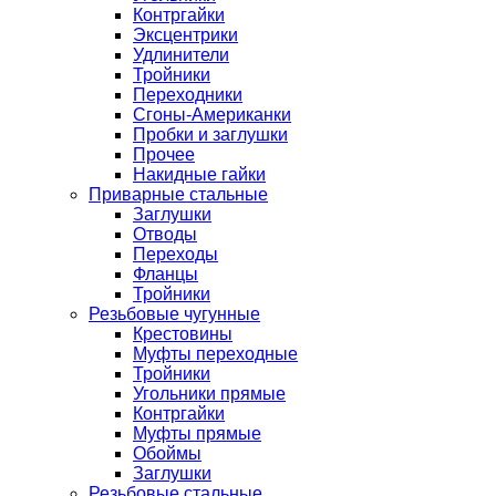
Контргайки
Эксцентрики
Удлинители
Тройники
Переходники
Сгоны-Американки
Пробки и заглушки
Прочее
Накидные гайки
Приварные стальные
Заглушки
Отводы
Переходы
Фланцы
Тройники
Резьбовые чугунные
Крестовины
Муфты переходные
Тройники
Угольники прямые
Контргайки
Муфты прямые
Обоймы
Заглушки
Резьбовые стальные