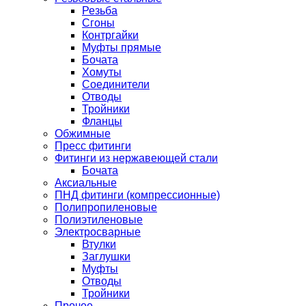
Резьба
Сгоны
Контргайки
Муфты прямые
Бочата
Хомуты
Соединители
Отводы
Тройники
Фланцы
Обжимные
Пресс фитинги
Фитинги из нержавеющей стали
Бочата
Аксиальные
ПНД фитинги (компрессионные)
Полипропиленовые
Полиэтиленовые
Электросварные
Втулки
Заглушки
Муфты
Отводы
Тройники
Прочее