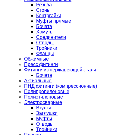
Резьба
Сгоны
Контргайки
Муфты прямые
Бочата
Хомуты
Соединители
Отводы
Тройники
Фланцы
Обжимные
Пресс фитинги
Фитинги из нержавеющей стали
Бочата
Аксиальные
ПНД фитинги (компрессионные)
Полипропиленовые
Полиэтиленовые
Электросварные
Втулки
Заглушки
Муфты
Отводы
Тройники
Прочее