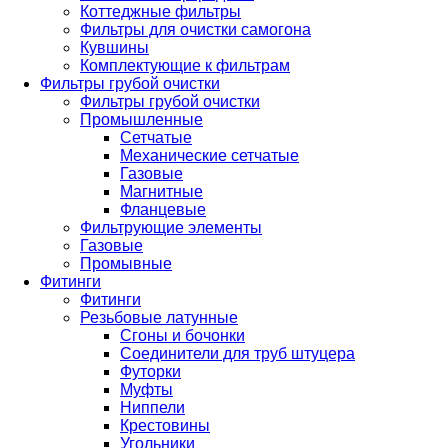
Коттеджные фильтры
Фильтры для очистки самогона
Кувшины
Комплектующие к фильтрам
Фильтры грубой очистки
Фильтры грубой очистки
Промышленные
Сетчатые
Механические сетчатые
Газовые
Магнитные
Фланцевые
Фильтрующие элементы
Газовые
Промывные
Фитинги
Фитинги
Резьбовые латунные
Сгоны и бочонки
Соединители для труб штуцера
Футорки
Муфты
Ниппели
Крестовины
Угольники