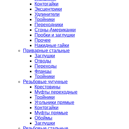
Контргайки
Эксцентрики
Удлинители
Тройники
Переходники
Сгоны-Американки
Пробки и заглушки
Прочее
Накидные гайки
Приварные стальные
Заглушки
Отводы
Переходы
Фланцы
Тройники
Резьбовые чугунные
Крестовины
Муфты переходные
Тройники
Угольники прямые
Контргайки
Муфты прямые
Обоймы
Заглушки
Резьбовые стальные