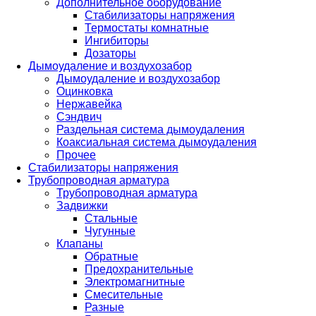
Дополнительное оборудование
Стабилизаторы напряжения
Термостаты комнатные
Ингибиторы
Дозаторы
Дымоудаление и воздухозабор
Дымоудаление и воздухозабор
Оцинковка
Нержавейка
Сэндвич
Раздельная система дымоудаления
Коаксиальная система дымоудаления
Прочее
Стабилизаторы напряжения
Трубопроводная арматура
Трубопроводная арматура
Задвижки
Стальные
Чугунные
Клапаны
Обратные
Предохранительные
Электромагнитные
Смесительные
Разные