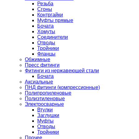
Резьба
Сгоны
Контргайки
Муфты прямые
Бочата
Хомуты
Соединители
Отводы
Тройники
Фланцы
Обжимные
Пресс фитинги
Фитинги из нержавеющей стали
Бочата
Аксиальные
ПНД фитинги (компрессионные)
Полипропиленовые
Полиэтиленовые
Электросварные
Втулки
Заглушки
Муфты
Отводы
Тройники
Прочее