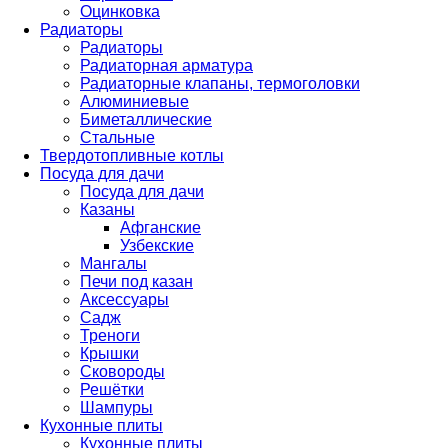
Оцинковка
Радиаторы
Радиаторы
Радиаторная арматура
Радиаторные клапаны, термоголовки
Алюминиевые
Биметаллические
Стальные
Твердотопливные котлы
Посуда для дачи
Посуда для дачи
Казаны
Афганские
Узбекские
Мангалы
Печи под казан
Аксессуары
Садж
Треноги
Крышки
Сковороды
Решётки
Шампуры
Кухонные плиты
Кухонные плиты