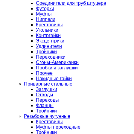
Соединители для труб штуцера
Футорки
Муфты
Ниппели
Крестовины
Угольники
Контргайки
Эксцентрики
Удлинители
Тройники
Переходники
Сгоны-Американки
Пробки и заглушки
Прочее
Накидные гайки
Приварные стальные
Заглушки
Отводы
Переходы
Фланцы
Тройники
Резьбовые чугунные
Крестовины
Муфты переходные
Тройники