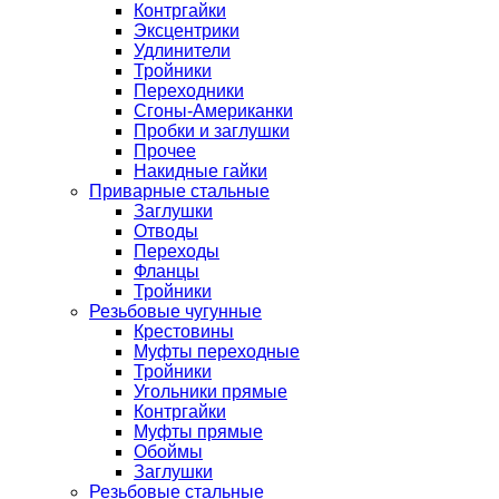
Контргайки
Эксцентрики
Удлинители
Тройники
Переходники
Сгоны-Американки
Пробки и заглушки
Прочее
Накидные гайки
Приварные стальные
Заглушки
Отводы
Переходы
Фланцы
Тройники
Резьбовые чугунные
Крестовины
Муфты переходные
Тройники
Угольники прямые
Контргайки
Муфты прямые
Обоймы
Заглушки
Резьбовые стальные