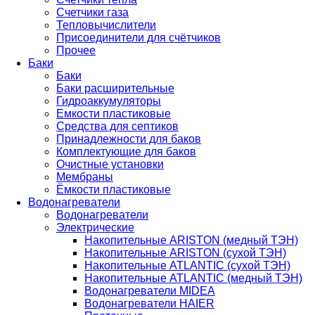
Счетчики газа
Тепловычислители
Присоединители для счётчиков
Прочее
Баки
Баки
Баки расширительные
Гидроаккумуляторы
Емкости пластиковые
Средства для септиков
Принадлежности для баков
Комплектующие для баков
Очистные установки
Мембраны
Ёмкости пластиковые
Водонагреватели
Водонагреватели
Электрические
Накопительные ARISTON (медный ТЭН)
Накопительные ARISTON (сухой ТЭН)
Накопительные ATLANTIC (сухой ТЭН)
Накопительные ATLANTIC (медный ТЭН)
Водонагреватели MIDEA
Водонагреватели HAIER