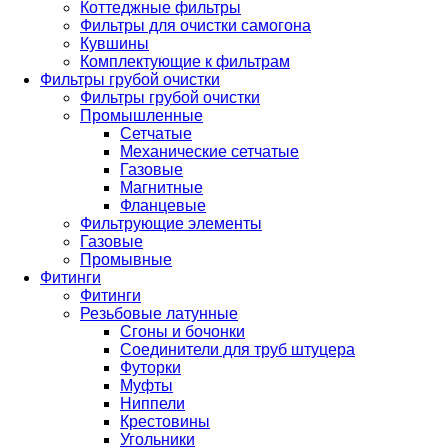
Коттеджные фильтры
Фильтры для очистки самогона
Кувшины
Комплектующие к фильтрам
Фильтры грубой очистки
Фильтры грубой очистки
Промышленные
Сетчатые
Механические сетчатые
Газовые
Магнитные
Фланцевые
Фильтрующие элементы
Газовые
Промывные
Фитинги
Фитинги
Резьбовые латунные
Сгоны и бочонки
Соединители для труб штуцера
Футорки
Муфты
Ниппели
Крестовины
Угольники