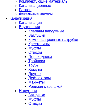
Комплектующие материалы
Канализационные
Разное
Фекальные насосы
Канализация
Канализация
Внутренняя
Клапаны вакуумные
Заглушки
Компенсационные патрубки
Крестовины
Муфты
Отводы
Переходники
Тройники
Трубы
Хомуты
Другое
Дефлекторы
Манжеты
Ревизия с крышкой
Наружная
Заглушки
Муфты
Отводы