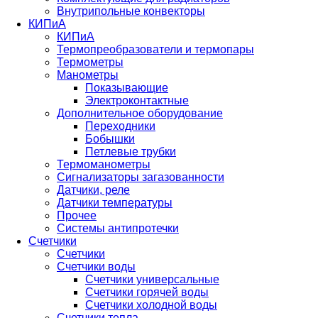
Внутрипольные конвекторы
КИПиА
КИПиА
Термопреобразователи и термопары
Термометры
Манометры
Показывающие
Электроконтактные
Дополнительное оборудование
Переходники
Бобышки
Петлевые трубки
Термоманометры
Сигнализаторы загазованности
Датчики, реле
Датчики температуры
Прочее
Системы антипротечки
Счетчики
Счетчики
Счетчики воды
Счетчики универсальные
Счетчики горячей воды
Счетчики холодной воды
Счетчики тепла