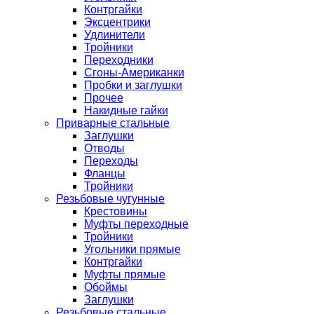
Контргайки
Эксцентрики
Удлинители
Тройники
Переходники
Сгоны-Американки
Пробки и заглушки
Прочее
Накидные гайки
Приварные стальные
Заглушки
Отводы
Переходы
Фланцы
Тройники
Резьбовые чугунные
Крестовины
Муфты переходные
Тройники
Угольники прямые
Контргайки
Муфты прямые
Обоймы
Заглушки
Резьбовые стальные