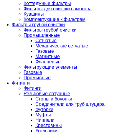
Коттеджные фильтры
Фильтры для очистки самогона
Кувшины
Комплектующие к фильтрам
Фильтры грубой очистки
Фильтры грубой очистки
Промышленные
Сетчатые
Механические сетчатые
Газовые
Магнитные
Фланцевые
Фильтрующие элементы
Газовые
Промывные
Фитинги
Фитинги
Резьбовые латунные
Сгоны и бочонки
Соединители для труб штуцера
Футорки
Муфты
Ниппели
Крестовины
Угольники