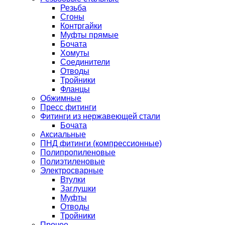
Резьба
Сгоны
Контргайки
Муфты прямые
Бочата
Хомуты
Соединители
Отводы
Тройники
Фланцы
Обжимные
Пресс фитинги
Фитинги из нержавеющей стали
Бочата
Аксиальные
ПНД фитинги (компрессионные)
Полипропиленовые
Полиэтиленовые
Электросварные
Втулки
Заглушки
Муфты
Отводы
Тройники
Прочее