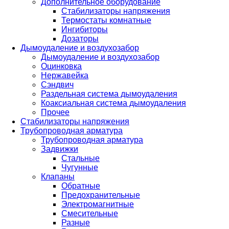
Дополнительное оборудование
Стабилизаторы напряжения
Термостаты комнатные
Ингибиторы
Дозаторы
Дымоудаление и воздухозабор
Дымоудаление и воздухозабор
Оцинковка
Нержавейка
Сэндвич
Раздельная система дымоудаления
Коаксиальная система дымоудаления
Прочее
Стабилизаторы напряжения
Трубопроводная арматура
Трубопроводная арматура
Задвижки
Стальные
Чугунные
Клапаны
Обратные
Предохранительные
Электромагнитные
Смесительные
Разные