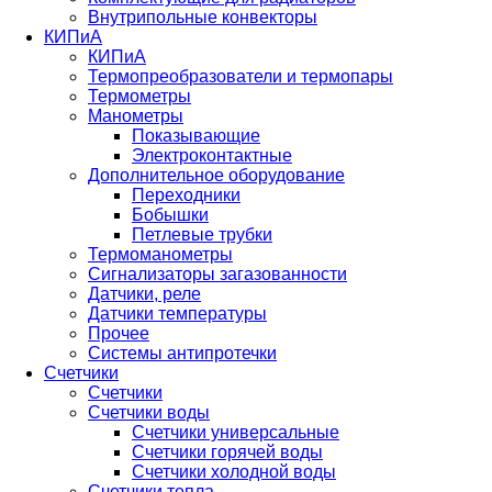
Внутрипольные конвекторы
КИПиА
КИПиА
Термопреобразователи и термопары
Термометры
Манометры
Показывающие
Электроконтактные
Дополнительное оборудование
Переходники
Бобышки
Петлевые трубки
Термоманометры
Сигнализаторы загазованности
Датчики, реле
Датчики температуры
Прочее
Системы антипротечки
Счетчики
Счетчики
Счетчики воды
Счетчики универсальные
Счетчики горячей воды
Счетчики холодной воды
Счетчики тепла