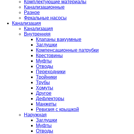
Комплектующие материалы
Канализационные
Разное
Фекальные насосы
Канализация
Канализация
Внутренняя
Клапаны вакуумные
Заглушки
Компенсационные патрубки
Крестовины
Муфты
Отводы
Переходники
Тройники
Трубы
Хомуты
Другое
Дефлекторы
Манжеты
Ревизия с крышкой
Наружная
Заглушки
Муфты
Отводы