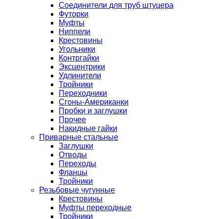
Соединители для труб штуцера
Футорки
Муфты
Ниппели
Крестовины
Угольники
Контргайки
Эксцентрики
Удлинители
Тройники
Переходники
Сгоны-Американки
Пробки и заглушки
Прочее
Накидные гайки
Приварные стальные
Заглушки
Отводы
Переходы
Фланцы
Тройники
Резьбовые чугунные
Крестовины
Муфты переходные
Тройники