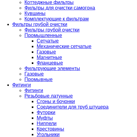
Коттеджные фильтры
Фильтры для очистки самогона
Кувшины
Комплектующие к фильтрам
Фильтры грубой очистки
Фильтры грубой очистки
Промышленные
Сетчатые
Механические сетчатые
Газовые
Магнитные
Фланцевые
Фильтрующие элементы
Газовые
Промывные
Фитинги
Фитинги
Резьбовые латунные
Сгоны и бочонки
Соединители для труб штуцера
Футорки
Муфты
Ниппели
Крестовины
Угольники