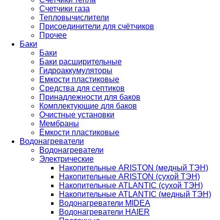
Счетчики газа
Тепловычислители
Присоединители для счётчиков
Прочее
Баки
Баки
Баки расширительные
Гидроаккумуляторы
Емкости пластиковые
Средства для септиков
Принадлежности для баков
Комплектующие для баков
Очистные установки
Мембраны
Ёмкости пластиковые
Водонагреватели
Водонагреватели
Электрические
Накопительные ARISTON (медный ТЭН)
Накопительные ARISTON (сухой ТЭН)
Накопительные ATLANTIC (сухой ТЭН)
Накопительные ATLANTIC (медный ТЭН)
Водонагреватели MIDEA
Водонагреватели HAIER