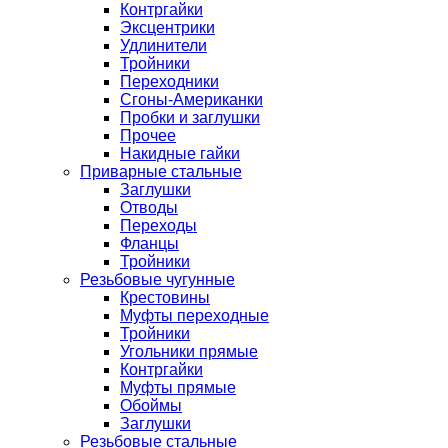
Контргайки
Эксцентрики
Удлинители
Тройники
Переходники
Сгоны-Американки
Пробки и заглушки
Прочее
Накидные гайки
Приварные стальные
Заглушки
Отводы
Переходы
Фланцы
Тройники
Резьбовые чугунные
Крестовины
Муфты переходные
Тройники
Угольники прямые
Контргайки
Муфты прямые
Обоймы
Заглушки
Резьбовые стальные