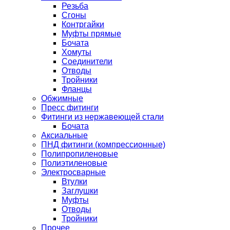
Резьба
Сгоны
Контргайки
Муфты прямые
Бочата
Хомуты
Соединители
Отводы
Тройники
Фланцы
Обжимные
Пресс фитинги
Фитинги из нержавеющей стали
Бочата
Аксиальные
ПНД фитинги (компрессионные)
Полипропиленовые
Полиэтиленовые
Электросварные
Втулки
Заглушки
Муфты
Отводы
Тройники
Прочее