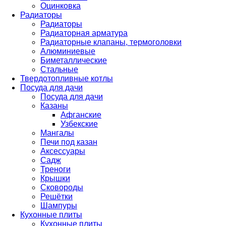
Оцинковка
Радиаторы
Радиаторы
Радиаторная арматура
Радиаторные клапаны, термоголовки
Алюминиевые
Биметаллические
Стальные
Твердотопливные котлы
Посуда для дачи
Посуда для дачи
Казаны
Афганские
Узбекские
Мангалы
Печи под казан
Аксессуары
Садж
Треноги
Крышки
Сковороды
Решётки
Шампуры
Кухонные плиты
Кухонные плиты