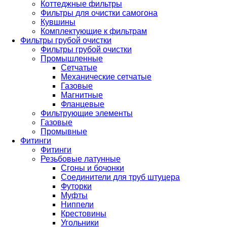
Коттеджные фильтры
Фильтры для очистки самогона
Кувшины
Комплектующие к фильтрам
Фильтры грубой очистки
Фильтры грубой очистки
Промышленные
Сетчатые
Механические сетчатые
Газовые
Магнитные
Фланцевые
Фильтрующие элементы
Газовые
Промывные
Фитинги
Фитинги
Резьбовые латунные
Сгоны и бочонки
Соединители для труб штуцера
Футорки
Муфты
Ниппели
Крестовины
Угольники