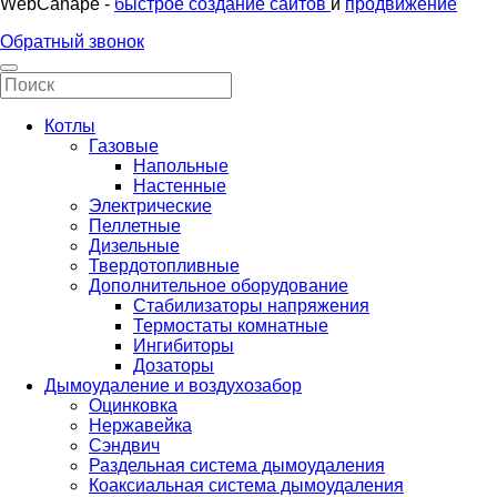
WebCanape -
быстрое создание сайтов
и
продвижение
Обратный звонок
Котлы
Газовые
Напольные
Настенные
Электрические
Пеллетные
Дизельные
Твердотопливные
Дополнительное оборудование
Стабилизаторы напряжения
Термостаты комнатные
Ингибиторы
Дозаторы
Дымоудаление и воздухозабор
Оцинковка
Нержавейка
Сэндвич
Раздельная система дымоудаления
Коаксиальная система дымоудаления