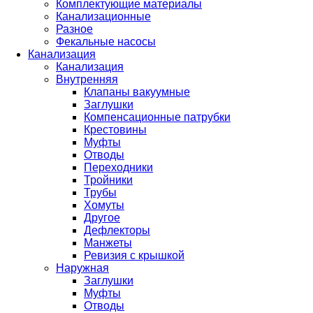
Комплектующие материалы
Канализационные
Разное
Фекальные насосы
Канализация
Канализация
Внутренняя
Клапаны вакуумные
Заглушки
Компенсационные патрубки
Крестовины
Муфты
Отводы
Переходники
Тройники
Трубы
Хомуты
Другое
Дефлекторы
Манжеты
Ревизия с крышкой
Наружная
Заглушки
Муфты
Отводы