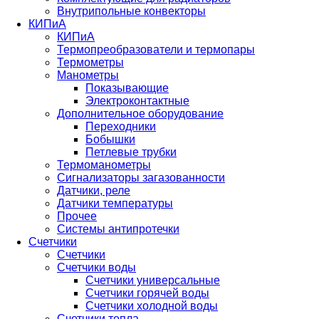
Внутрипольные конвекторы
КИПиА
КИПиА
Термопреобразователи и термопары
Термометры
Манометры
Показывающие
Электроконтактные
Дополнительное оборудование
Переходники
Бобышки
Петлевые трубки
Термоманометры
Сигнализаторы загазованности
Датчики, реле
Датчики температуры
Прочее
Системы антипротечки
Счетчики
Счетчики
Счетчики воды
Счетчики универсальные
Счетчики горячей воды
Счетчики холодной воды
Счетчики тепла