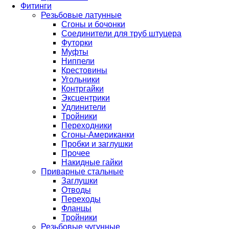
Фитинги
Резьбовые латунные
Сгоны и бочонки
Соединители для труб штуцера
Футорки
Муфты
Ниппели
Крестовины
Угольники
Контргайки
Эксцентрики
Удлинители
Тройники
Переходники
Сгоны-Американки
Пробки и заглушки
Прочее
Накидные гайки
Приварные стальные
Заглушки
Отводы
Переходы
Фланцы
Тройники
Резьбовые чугунные