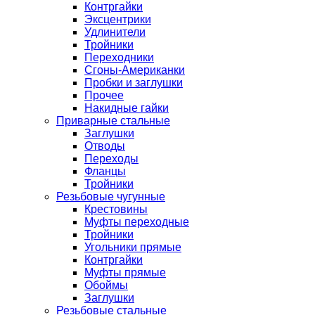
Контргайки
Эксцентрики
Удлинители
Тройники
Переходники
Сгоны-Американки
Пробки и заглушки
Прочее
Накидные гайки
Приварные стальные
Заглушки
Отводы
Переходы
Фланцы
Тройники
Резьбовые чугунные
Крестовины
Муфты переходные
Тройники
Угольники прямые
Контргайки
Муфты прямые
Обоймы
Заглушки
Резьбовые стальные