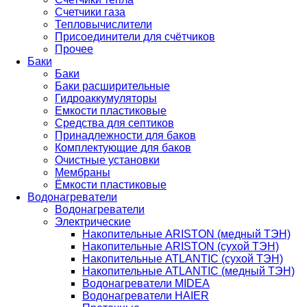
Счетчики газа
Тепловычислители
Присоединители для счётчиков
Прочее
Баки
Баки
Баки расширительные
Гидроаккумуляторы
Емкости пластиковые
Средства для септиков
Принадлежности для баков
Комплектующие для баков
Очистные установки
Мембраны
Ёмкости пластиковые
Водонагреватели
Водонагреватели
Электрические
Накопительные ARISTON (медный ТЭН)
Накопительные ARISTON (сухой ТЭН)
Накопительные ATLANTIC (сухой ТЭН)
Накопительные ATLANTIC (медный ТЭН)
Водонагреватели MIDEA
Водонагреватели HAIER