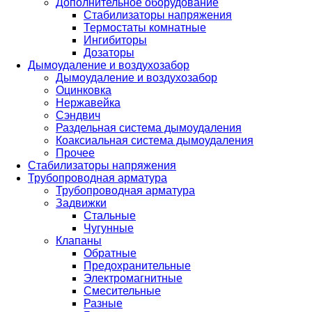
Дополнительное оборудование
Стабилизаторы напряжения
Термостаты комнатные
Ингибиторы
Дозаторы
Дымоудаление и воздухозабор
Дымоудаление и воздухозабор
Оцинковка
Нержавейка
Сэндвич
Раздельная система дымоудаления
Коаксиальная система дымоудаления
Прочее
Стабилизаторы напряжения
Трубопроводная арматура
Трубопроводная арматура
Задвижки
Стальные
Чугунные
Клапаны
Обратные
Предохранительные
Электромагнитные
Смесительные
Разные