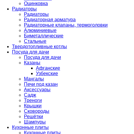
Оцинковка
Радиаторы
Радиаторы
Радиаторная арматура
Радиаторные клапаны, термоголовки
Алюминиевые
Биметаллические
Стальные
Твердотопливные котлы
Посуда для дачи
Посуда для дачи
Казаны
Афганские
Узбекские
Мангалы
Печи под казан
Аксессуары
Садж
Треноги
Крышки
Сковороды
Решётки
Шампуры
Кухонные плиты
Кухонные плиты