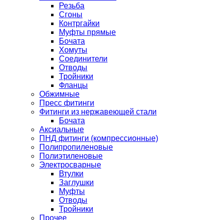
Резьба
Сгоны
Контргайки
Муфты прямые
Бочата
Хомуты
Соединители
Отводы
Тройники
Фланцы
Обжимные
Пресс фитинги
Фитинги из нержавеющей стали
Бочата
Аксиальные
ПНД фитинги (компрессионные)
Полипропиленовые
Полиэтиленовые
Электросварные
Втулки
Заглушки
Муфты
Отводы
Тройники
Прочее