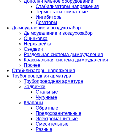
Дополнительное оборудование
Стабилизаторы напряжения
Термостаты комнатные
Ингибиторы
Дозаторы
Дымоудаление и воздухозабор
Дымоудаление и воздухозабор
Оцинковка
Нержавейка
Сэндвич
Раздельная система дымоудаления
Коаксиальная система дымоудаления
Прочее
Стабилизаторы напряжения
Трубопроводная арматура
Трубопроводная арматура
Задвижки
Стальные
Чугунные
Клапаны
Обратные
Предохранительные
Электромагнитные
Смесительные
Разные