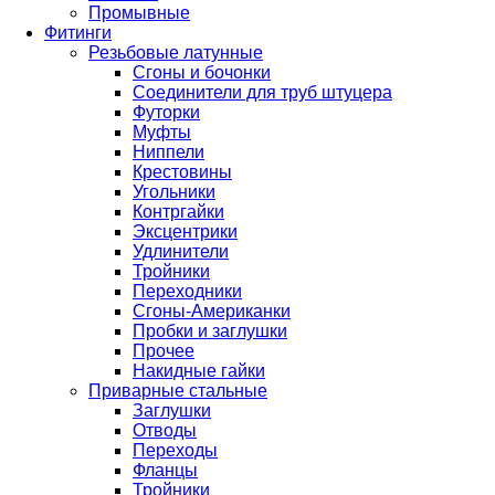
Промывные
Фитинги
Резьбовые латунные
Сгоны и бочонки
Соединители для труб штуцера
Футорки
Муфты
Ниппели
Крестовины
Угольники
Контргайки
Эксцентрики
Удлинители
Тройники
Переходники
Сгоны-Американки
Пробки и заглушки
Прочее
Накидные гайки
Приварные стальные
Заглушки
Отводы
Переходы
Фланцы
Тройники