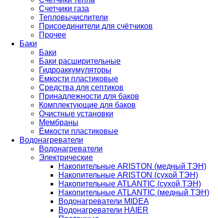
Счетчики газа
Тепловычислители
Присоединители для счётчиков
Прочее
Баки
Баки
Баки расширительные
Гидроаккумуляторы
Емкости пластиковые
Средства для септиков
Принадлежности для баков
Комплектующие для баков
Очистные установки
Мембраны
Ёмкости пластиковые
Водонагреватели
Водонагреватели
Электрические
Накопительные ARISTON (медный ТЭН)
Накопительные ARISTON (сухой ТЭН)
Накопительные ATLANTIC (сухой ТЭН)
Накопительные ATLANTIC (медный ТЭН)
Водонагреватели MIDEA
Водонагреватели HAIER