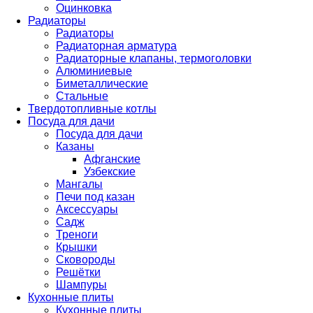
Оцинковка
Радиаторы
Радиаторы
Радиаторная арматура
Радиаторные клапаны, термоголовки
Алюминиевые
Биметаллические
Стальные
Твердотопливные котлы
Посуда для дачи
Посуда для дачи
Казаны
Афганские
Узбекские
Мангалы
Печи под казан
Аксессуары
Садж
Треноги
Крышки
Сковороды
Решётки
Шампуры
Кухонные плиты
Кухонные плиты