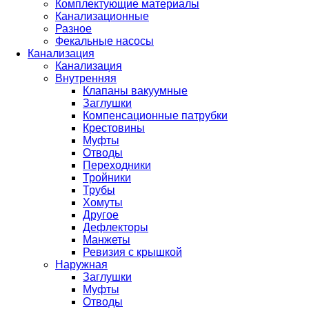
Комплектующие материалы
Канализационные
Разное
Фекальные насосы
Канализация
Канализация
Внутренняя
Клапаны вакуумные
Заглушки
Компенсационные патрубки
Крестовины
Муфты
Отводы
Переходники
Тройники
Трубы
Хомуты
Другое
Дефлекторы
Манжеты
Ревизия с крышкой
Наружная
Заглушки
Муфты
Отводы