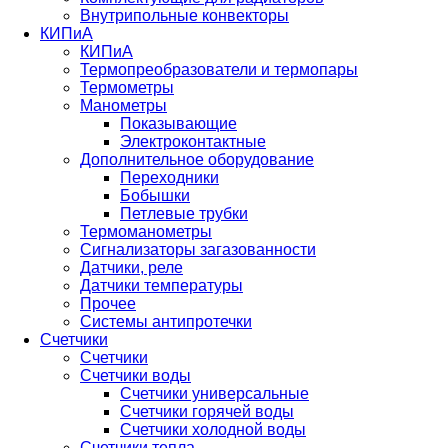
Внутрипольные конвекторы
КИПиА
КИПиА
Термопреобразователи и термопары
Термометры
Манометры
Показывающие
Электроконтактные
Дополнительное оборудование
Переходники
Бобышки
Петлевые трубки
Термоманометры
Сигнализаторы загазованности
Датчики, реле
Датчики температуры
Прочее
Системы антипротечки
Счетчики
Счетчики
Счетчики воды
Счетчики универсальные
Счетчики горячей воды
Счетчики холодной воды
Счетчики тепла