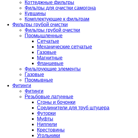
Коттеджные фильтры
Фильтры для очистки самогона
Кувшины
Комплектующие к фильтрам
Фильтры грубой очистки
Фильтры грубой очистки
Промышленные
Сетчатые
Механические сетчатые
Газовые
Магнитные
Фланцевые
Фильтрующие элементы
Газовые
Промывные
Фитинги
Фитинги
Резьбовые латунные
Сгоны и бочонки
Соединители для труб штуцера
Футорки
Муфты
Ниппели
Крестовины
Угольники