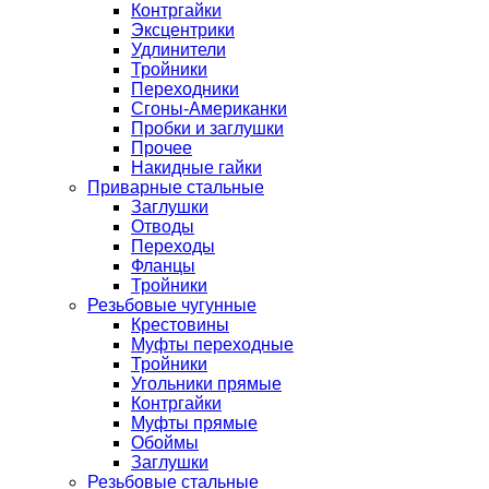
Контргайки
Эксцентрики
Удлинители
Тройники
Переходники
Сгоны-Американки
Пробки и заглушки
Прочее
Накидные гайки
Приварные стальные
Заглушки
Отводы
Переходы
Фланцы
Тройники
Резьбовые чугунные
Крестовины
Муфты переходные
Тройники
Угольники прямые
Контргайки
Муфты прямые
Обоймы
Заглушки
Резьбовые стальные