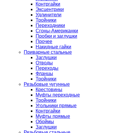
Контргайки
Эксцентрики
Удлинители
Тройники
Переходники
Сгоны-Американки
Пробки и заглушки
Прочее
Накидные гайки
Приварные стальные
Заглушки
Отводы
Переходы
Фланцы
Тройники
Резьбовые чугунные
Крестовины
Муфты переходные
Тройники
Угольники прямые
Контргайки
Муфты прямые
Обоймы
Заглушки
Резьбовые стальные