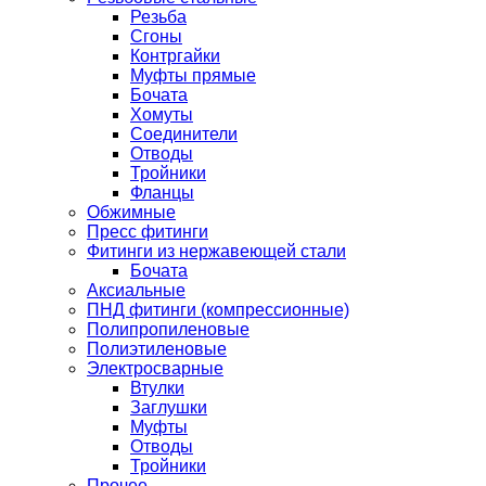
Резьба
Сгоны
Контргайки
Муфты прямые
Бочата
Хомуты
Соединители
Отводы
Тройники
Фланцы
Обжимные
Пресс фитинги
Фитинги из нержавеющей стали
Бочата
Аксиальные
ПНД фитинги (компрессионные)
Полипропиленовые
Полиэтиленовые
Электросварные
Втулки
Заглушки
Муфты
Отводы
Тройники
Прочее