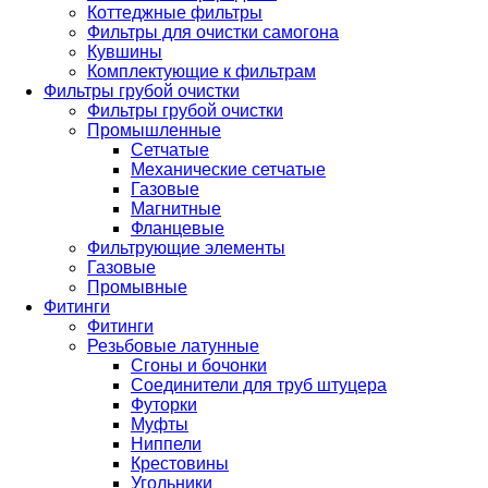
Коттеджные фильтры
Фильтры для очистки самогона
Кувшины
Комплектующие к фильтрам
Фильтры грубой очистки
Фильтры грубой очистки
Промышленные
Сетчатые
Механические сетчатые
Газовые
Магнитные
Фланцевые
Фильтрующие элементы
Газовые
Промывные
Фитинги
Фитинги
Резьбовые латунные
Сгоны и бочонки
Соединители для труб штуцера
Футорки
Муфты
Ниппели
Крестовины
Угольники