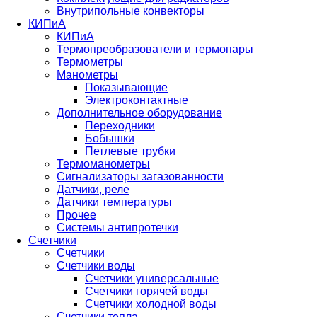
Внутрипольные конвекторы
КИПиА
КИПиА
Термопреобразователи и термопары
Термометры
Манометры
Показывающие
Электроконтактные
Дополнительное оборудование
Переходники
Бобышки
Петлевые трубки
Термоманометры
Сигнализаторы загазованности
Датчики, реле
Датчики температуры
Прочее
Системы антипротечки
Счетчики
Счетчики
Счетчики воды
Счетчики универсальные
Счетчики горячей воды
Счетчики холодной воды
Счетчики тепла