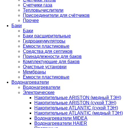
Счетчики газа
Тепловычислители
Присоединители для счётчиков
Прочее
Баки
Баки
Баки расширительные
Гидроаккумуляторы
Емкости пластиковые
Средства для септиков
Принадлежности для баков
Комплектующие для баков
Очистные установки
Мембраны
Ёмкости пластиковые
Водонагреватели
Водонагреватели
Электрические
Накопительные ARISTON (медный ТЭН)
Накопительные ARISTON (сухой ТЭН)
Накопительные ATLANTIC (сухой ТЭН)
Накопительные ATLANTIC (медный ТЭН)
Водонагреватели MIDEA
Водонагреватели HAIER