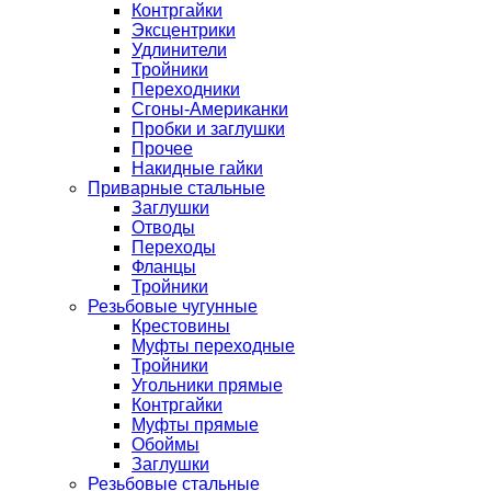
Контргайки
Эксцентрики
Удлинители
Тройники
Переходники
Сгоны-Американки
Пробки и заглушки
Прочее
Накидные гайки
Приварные стальные
Заглушки
Отводы
Переходы
Фланцы
Тройники
Резьбовые чугунные
Крестовины
Муфты переходные
Тройники
Угольники прямые
Контргайки
Муфты прямые
Обоймы
Заглушки
Резьбовые стальные