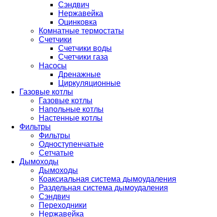
Сэндвич
Нержавейка
Оцинковка
Комнатные термостаты
Счетчики
Счетчики воды
Счетчики газа
Насосы
Дренажные
Циркуляционные
Газовые котлы
Газовые котлы
Напольные котлы
Настенные котлы
Фильтры
Фильтры
Одноступенчатые
Сетчатые
Дымоходы
Дымоходы
Коаксиальная система дымоудаления
Раздельная система дымоудаления
Сэндвич
Переходники
Нержавейка