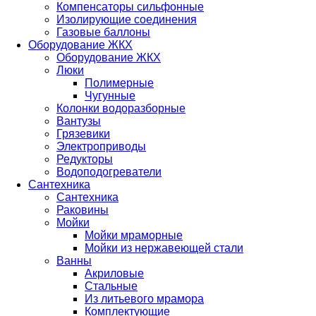
Компенсаторы сильфонные
Изолирующие соединения
Газовые баллоны
Оборудование ЖКХ
Оборудование ЖКХ
Люки
Полимерные
Чугунные
Колонки водоразборные
Вантузы
Грязевики
Электроприводы
Редукторы
Водоподогреватели
Сантехника
Сантехника
Раковины
Мойки
Мойки мраморные
Мойки из нержавеющей стали
Ванны
Акриловые
Стальные
Из литьевого мрамора
Комплектующие