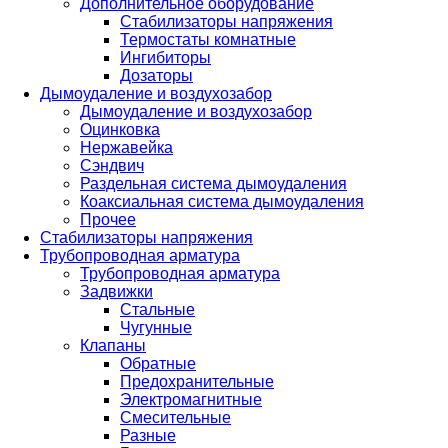
Дополнительное оборудование
Стабилизаторы напряжения
Термостаты комнатные
Ингибиторы
Дозаторы
Дымоудаление и воздухозабор
Дымоудаление и воздухозабор
Оцинковка
Нержавейка
Сэндвич
Раздельная система дымоудаления
Коаксиальная система дымоудаления
Прочее
Стабилизаторы напряжения
Трубопроводная арматура
Трубопроводная арматура
Задвижки
Стальные
Чугунные
Клапаны
Обратные
Предохранительные
Электромагнитные
Смесительные
Разные