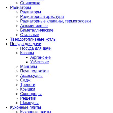
Оцинковка
Радиаторы
Радиаторы
Радиаторная арматура
Радиаторные клапаны, термоголовки
Алюминиевые
Биметаллические
Стальные
Твердотопливные котлы
Посуда для дачи
Посуда для дачи
Казаны
Афганские
Узбекские
Мангалы
Печи под казан
Аксессуары
Садж
Треноги
Крышки
Сковороды
Решётки
Шампуры
Кухонные плиты
Кухонные плиты