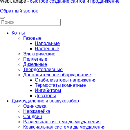
WebCanape -
быстрое создание сайтов
и
продвижение
Обратный звонок
Котлы
Газовые
Напольные
Настенные
Электрические
Пеллетные
Дизельные
Твердотопливные
Дополнительное оборудование
Стабилизаторы напряжения
Термостаты комнатные
Ингибиторы
Дозаторы
Дымоудаление и воздухозабор
Оцинковка
Нержавейка
Сэндвич
Раздельная система дымоудаления
Коаксиальная система дымоудаления