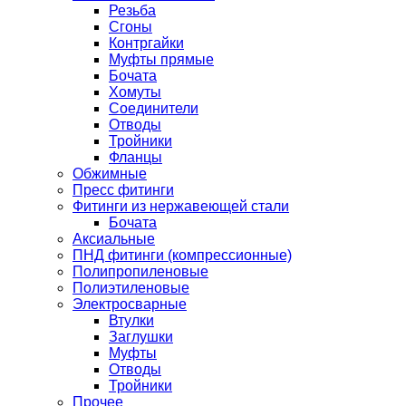
Резьба
Сгоны
Контргайки
Муфты прямые
Бочата
Хомуты
Соединители
Отводы
Тройники
Фланцы
Обжимные
Пресс фитинги
Фитинги из нержавеющей стали
Бочата
Аксиальные
ПНД фитинги (компрессионные)
Полипропиленовые
Полиэтиленовые
Электросварные
Втулки
Заглушки
Муфты
Отводы
Тройники
Прочее