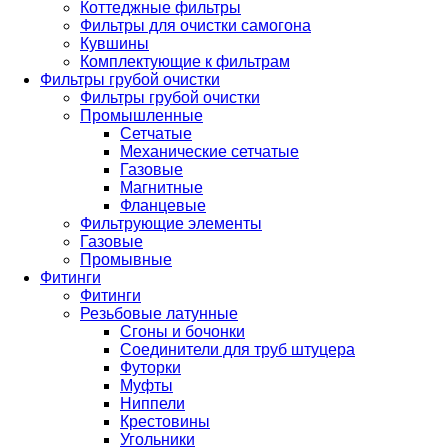
Коттеджные фильтры
Фильтры для очистки самогона
Кувшины
Комплектующие к фильтрам
Фильтры грубой очистки
Фильтры грубой очистки
Промышленные
Сетчатые
Механические сетчатые
Газовые
Магнитные
Фланцевые
Фильтрующие элементы
Газовые
Промывные
Фитинги
Фитинги
Резьбовые латунные
Сгоны и бочонки
Соединители для труб штуцера
Футорки
Муфты
Ниппели
Крестовины
Угольники