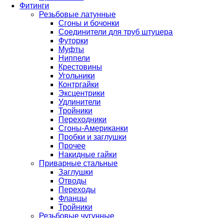
Фитинги
Резьбовые латунные
Сгоны и бочонки
Соединители для труб штуцера
Футорки
Муфты
Ниппели
Крестовины
Угольники
Контргайки
Эксцентрики
Удлинители
Тройники
Переходники
Сгоны-Американки
Пробки и заглушки
Прочее
Накидные гайки
Приварные стальные
Заглушки
Отводы
Переходы
Фланцы
Тройники
Резьбовые чугунные