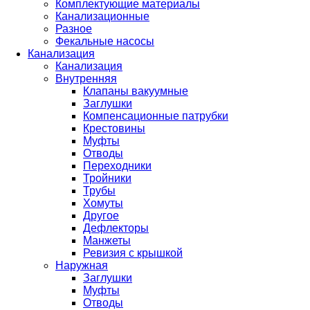
Комплектующие материалы
Канализационные
Разное
Фекальные насосы
Канализация
Канализация
Внутренняя
Клапаны вакуумные
Заглушки
Компенсационные патрубки
Крестовины
Муфты
Отводы
Переходники
Тройники
Трубы
Хомуты
Другое
Дефлекторы
Манжеты
Ревизия с крышкой
Наружная
Заглушки
Муфты
Отводы