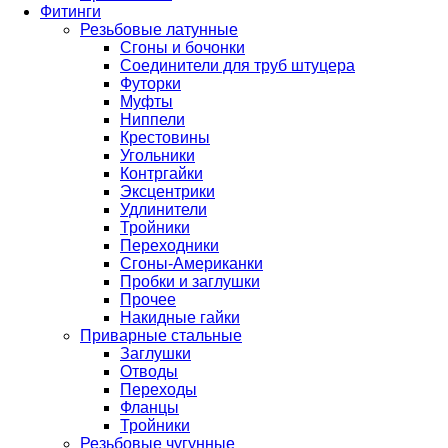
Фитинги
Резьбовые латунные
Сгоны и бочонки
Соединители для труб штуцера
Футорки
Муфты
Ниппели
Крестовины
Угольники
Контргайки
Эксцентрики
Удлинители
Тройники
Переходники
Сгоны-Американки
Пробки и заглушки
Прочее
Накидные гайки
Приварные стальные
Заглушки
Отводы
Переходы
Фланцы
Тройники
Резьбовые чугунные