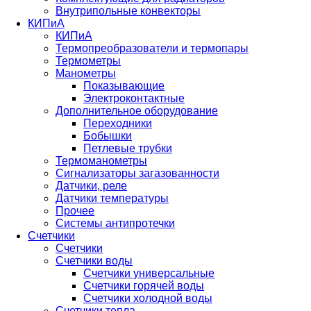
Внутрипольные конвекторы
КИПиА
КИПиА
Термопреобразователи и термопары
Термометры
Манометры
Показывающие
Электроконтактные
Дополнительное оборудование
Переходники
Бобышки
Петлевые трубки
Термоманометры
Сигнализаторы загазованности
Датчики, реле
Датчики температуры
Прочее
Системы антипротечки
Счетчики
Счетчики
Счетчики воды
Счетчики универсальные
Счетчики горячей воды
Счетчики холодной воды
Счетчики тепла