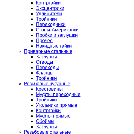
Контргайки
Эксцентрики
Удлинители
Тройники
Переходники
Сгоны-Американки
Пробки и заглушки
Прочее
Накидные гайки
Приварные стальные
Заглушки
Отводы
Переходы
Фланцы
Тройники
Резьбовые чугунные
Крестовины
Муфты переходные
Тройники
Угольники прямые
Контргайки
Муфты прямые
Обоймы
Заглушки
Резьбовые стальные