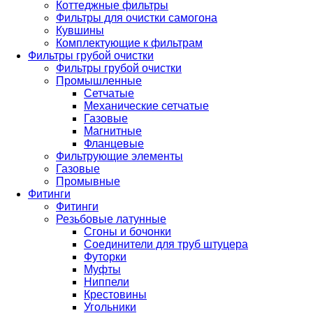
Коттеджные фильтры
Фильтры для очистки самогона
Кувшины
Комплектующие к фильтрам
Фильтры грубой очистки
Фильтры грубой очистки
Промышленные
Сетчатые
Механические сетчатые
Газовые
Магнитные
Фланцевые
Фильтрующие элементы
Газовые
Промывные
Фитинги
Фитинги
Резьбовые латунные
Сгоны и бочонки
Соединители для труб штуцера
Футорки
Муфты
Ниппели
Крестовины
Угольники