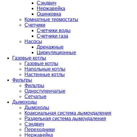
Сэндвич
Нержавейка
Оцинковка
Комнатные термостаты
Счетчики
Счетчики воды
Счетчики газа
Насосы
Дренажные
Циркуляционные
Газовые котлы
Газовые котлы
Напольные котлы
Настенные котлы
Фильтры
Фильтры
Одноступенчатые
Сетчатые
Дымоходы
Дымоходы
Коаксиальная система дымоудаления
Раздельная система дымоудаления
Сэндвич
Переходники
Нержавейка