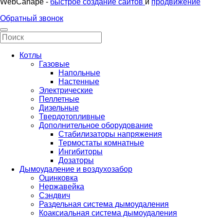
WebCanape -
быстрое создание сайтов
и
продвижение
Обратный звонок
Котлы
Газовые
Напольные
Настенные
Электрические
Пеллетные
Дизельные
Твердотопливные
Дополнительное оборудование
Стабилизаторы напряжения
Термостаты комнатные
Ингибиторы
Дозаторы
Дымоудаление и воздухозабор
Оцинковка
Нержавейка
Сэндвич
Раздельная система дымоудаления
Коаксиальная система дымоудаления