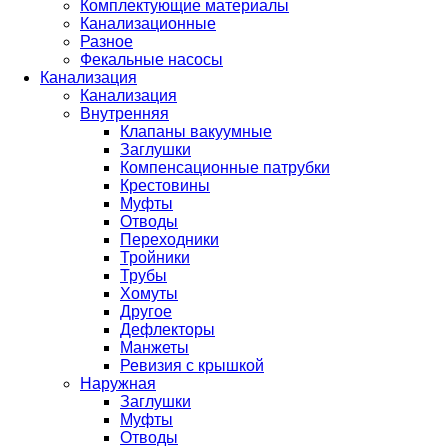
Комплектующие материалы
Канализационные
Разное
Фекальные насосы
Канализация
Канализация
Внутренняя
Клапаны вакуумные
Заглушки
Компенсационные патрубки
Крестовины
Муфты
Отводы
Переходники
Тройники
Трубы
Хомуты
Другое
Дефлекторы
Манжеты
Ревизия с крышкой
Наружная
Заглушки
Муфты
Отводы