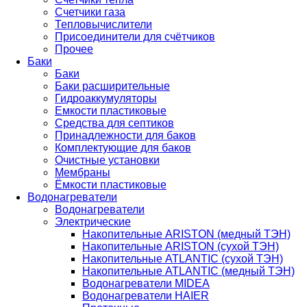
Счетчики газа
Тепловычислители
Присоединители для счётчиков
Прочее
Баки
Баки
Баки расширительные
Гидроаккумуляторы
Емкости пластиковые
Средства для септиков
Принадлежности для баков
Комплектующие для баков
Очистные установки
Мембраны
Ёмкости пластиковые
Водонагреватели
Водонагреватели
Электрические
Накопительные ARISTON (медный ТЭН)
Накопительные ARISTON (сухой ТЭН)
Накопительные ATLANTIC (сухой ТЭН)
Накопительные ATLANTIC (медный ТЭН)
Водонагреватели MIDEA
Водонагреватели HAIER