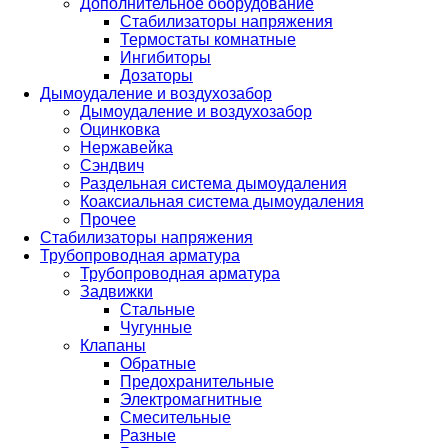
Дополнительное оборудование
Стабилизаторы напряжения
Термостаты комнатные
Ингибиторы
Дозаторы
Дымоудаление и воздухозабор
Дымоудаление и воздухозабор
Оцинковка
Нержавейка
Сэндвич
Раздельная система дымоудаления
Коаксиальная система дымоудаления
Прочее
Стабилизаторы напряжения
Трубопроводная арматура
Трубопроводная арматура
Задвижки
Стальные
Чугунные
Клапаны
Обратные
Предохранительные
Электромагнитные
Смесительные
Разные