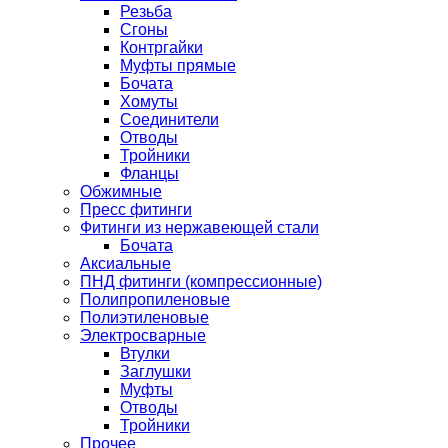
Резьба
Сгоны
Контргайки
Муфты прямые
Бочата
Хомуты
Соединители
Отводы
Тройники
Фланцы
Обжимные
Пресс фитинги
Фитинги из нержавеющей стали
Бочата
Аксиальные
ПНД фитинги (компрессионные)
Полипропиленовые
Полиэтиленовые
Электросварные
Втулки
Заглушки
Муфты
Отводы
Тройники
Прочее