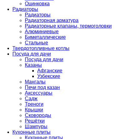
Оцинковка
Радиаторы
Радиаторы
Радиаторная арматура
Радиаторные клапаны, термоголовки
Алюминиевые
Биметаллические
Стальные
Твердотопливные котлы
Посуда для дачи
Посуда для дачи
Казаны
Афганские
Узбекские
Мангалы
Печи под казан
Аксессуары
Садж
Треноги
Крышки
Сковороды
Решётки
Шампуры
Кухонные плиты
Кухонные плиты