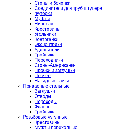
Сгоны и бочонки
Соединители для труб штуцера
Футорки
Муфты
Ниппели
Крестовины
Угольники
Контргайки
Эксцентрики
Удлинители
Тройники
Переходники
Сгоны-Американки
Пробки и заглушки
Прочее
Накидные гайки
Приварные стальные
Заглушки
Отводы
Переходы
Фланцы
Тройники
Резьбовые чугунные
Крестовины
Муфты переходные