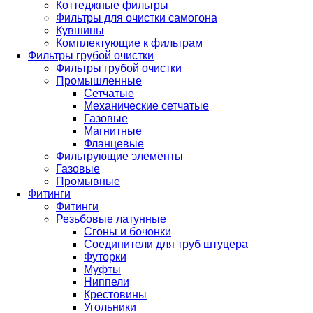
Коттеджные фильтры
Фильтры для очистки самогона
Кувшины
Комплектующие к фильтрам
Фильтры грубой очистки
Фильтры грубой очистки
Промышленные
Сетчатые
Механические сетчатые
Газовые
Магнитные
Фланцевые
Фильтрующие элементы
Газовые
Промывные
Фитинги
Фитинги
Резьбовые латунные
Сгоны и бочонки
Соединители для труб штуцера
Футорки
Муфты
Ниппели
Крестовины
Угольники