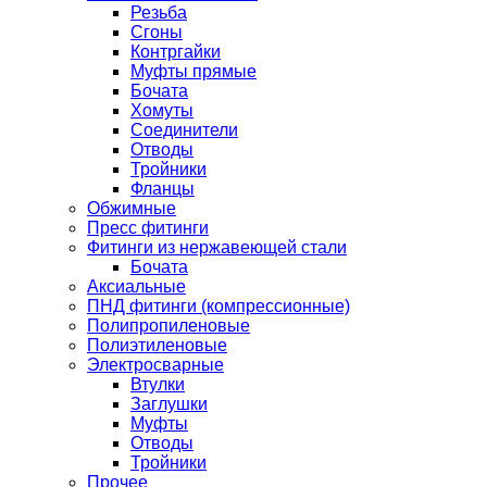
Резьба
Сгоны
Контргайки
Муфты прямые
Бочата
Хомуты
Соединители
Отводы
Тройники
Фланцы
Обжимные
Пресс фитинги
Фитинги из нержавеющей стали
Бочата
Аксиальные
ПНД фитинги (компрессионные)
Полипропиленовые
Полиэтиленовые
Электросварные
Втулки
Заглушки
Муфты
Отводы
Тройники
Прочее