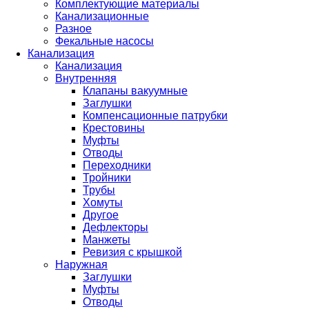
Комплектующие материалы
Канализационные
Разное
Фекальные насосы
Канализация
Канализация
Внутренняя
Клапаны вакуумные
Заглушки
Компенсационные патрубки
Крестовины
Муфты
Отводы
Переходники
Тройники
Трубы
Хомуты
Другое
Дефлекторы
Манжеты
Ревизия с крышкой
Наружная
Заглушки
Муфты
Отводы