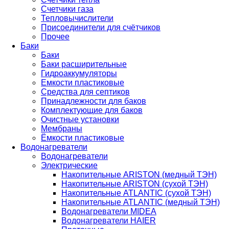
Счетчики газа
Тепловычислители
Присоединители для счётчиков
Прочее
Баки
Баки
Баки расширительные
Гидроаккумуляторы
Емкости пластиковые
Средства для септиков
Принадлежности для баков
Комплектующие для баков
Очистные установки
Мембраны
Ёмкости пластиковые
Водонагреватели
Водонагреватели
Электрические
Накопительные ARISTON (медный ТЭН)
Накопительные ARISTON (сухой ТЭН)
Накопительные ATLANTIC (сухой ТЭН)
Накопительные ATLANTIC (медный ТЭН)
Водонагреватели MIDEA
Водонагреватели HAIER