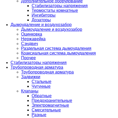
Дополнительное оборудование
Стабилизаторы напряжения
Термостаты комнатные
Ингибиторы
Дозаторы
Дымоудаление и воздухозабор
Дымоудаление и воздухозабор
Оцинковка
Нержавейка
Сэндвич
Раздельная система дымоудаления
Коаксиальная система дымоудаления
Прочее
Стабилизаторы напряжения
Трубопроводная арматура
Трубопроводная арматура
Задвижки
Стальные
Чугунные
Клапаны
Обратные
Предохранительные
Электромагнитные
Смесительные
Разные