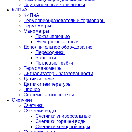
Внутрипольные конвекторы
КИПиА
КИПиА
Термопреобразователи и термопары
Термометры
Манометры
Показывающие
Электроконтактные
Дополнительное оборудование
Переходники
Бобышки
Петлевые трубки
Термоманометры
Сигнализаторы загазованности
Датчики, реле
Датчики температуры
Прочее
Системы антипротечки
Счетчики
Счетчики
Счетчики воды
Счетчики универсальные
Счетчики горячей воды
Счетчики холодной воды
Счетчики тепла