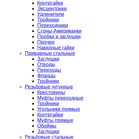
Контргайки
Эксцентрики
Удлинители
Тройники
Переходники
Сгоны-Американки
Пробки и заглушки
Прочее
Накидные гайки
Приварные стальные
Заглушки
Отводы
Переходы
Фланцы
Тройники
Резьбовые чугунные
Крестовины
Муфты переходные
Тройники
Угольники прямые
Контргайки
Муфты прямые
Обоймы
Заглушки
Резьбовые стальные