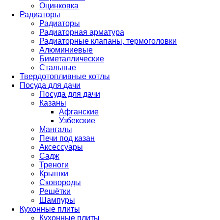
Оцинковка
Радиаторы
Радиаторы
Радиаторная арматура
Радиаторные клапаны, термоголовки
Алюминиевые
Биметаллические
Стальные
Твердотопливные котлы
Посуда для дачи
Посуда для дачи
Казаны
Афганские
Узбекские
Мангалы
Печи под казан
Аксессуары
Садж
Треноги
Крышки
Сковороды
Решётки
Шампуры
Кухонные плиты
Кухонные плиты