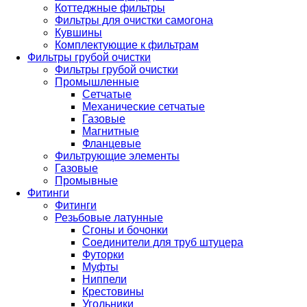
Коттеджные фильтры
Фильтры для очистки самогона
Кувшины
Комплектующие к фильтрам
Фильтры грубой очистки
Фильтры грубой очистки
Промышленные
Сетчатые
Механические сетчатые
Газовые
Магнитные
Фланцевые
Фильтрующие элементы
Газовые
Промывные
Фитинги
Фитинги
Резьбовые латунные
Сгоны и бочонки
Соединители для труб штуцера
Футорки
Муфты
Ниппели
Крестовины
Угольники