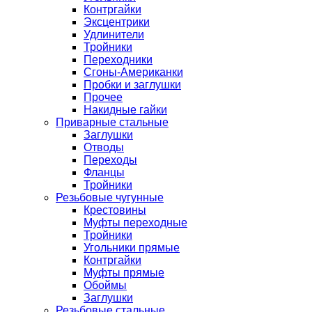
Контргайки
Эксцентрики
Удлинители
Тройники
Переходники
Сгоны-Американки
Пробки и заглушки
Прочее
Накидные гайки
Приварные стальные
Заглушки
Отводы
Переходы
Фланцы
Тройники
Резьбовые чугунные
Крестовины
Муфты переходные
Тройники
Угольники прямые
Контргайки
Муфты прямые
Обоймы
Заглушки
Резьбовые стальные