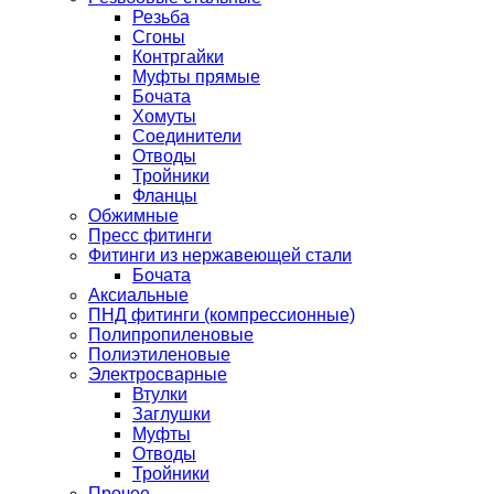
Резьба
Сгоны
Контргайки
Муфты прямые
Бочата
Хомуты
Соединители
Отводы
Тройники
Фланцы
Обжимные
Пресс фитинги
Фитинги из нержавеющей стали
Бочата
Аксиальные
ПНД фитинги (компрессионные)
Полипропиленовые
Полиэтиленовые
Электросварные
Втулки
Заглушки
Муфты
Отводы
Тройники
Прочее