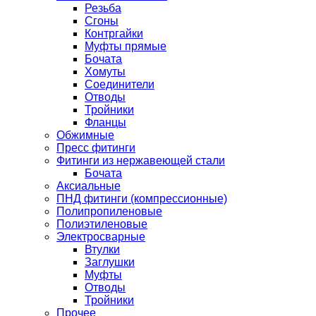
Резьба
Сгоны
Контргайки
Муфты прямые
Бочата
Хомуты
Соединители
Отводы
Тройники
Фланцы
Обжимные
Пресс фитинги
Фитинги из нержавеющей стали
Бочата
Аксиальные
ПНД фитинги (компрессионные)
Полипропиленовые
Полиэтиленовые
Электросварные
Втулки
Заглушки
Муфты
Отводы
Тройники
Прочее