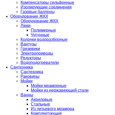
Компенсаторы сильфонные
Изолирующие соединения
Газовые баллоны
Оборудование ЖКХ
Оборудование ЖКХ
Люки
Полимерные
Чугунные
Колонки водоразборные
Вантузы
Грязевики
Электроприводы
Редукторы
Водоподогреватели
Сантехника
Сантехника
Раковины
Мойки
Мойки мраморные
Мойки из нержавеющей стали
Ванны
Акриловые
Стальные
Из литьевого мрамора
Комплектующие