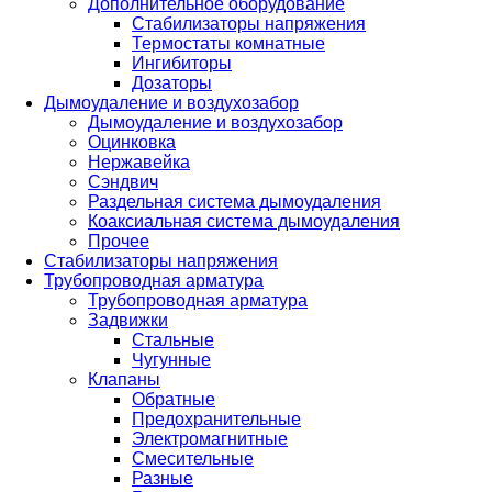
Дополнительное оборудование
Стабилизаторы напряжения
Термостаты комнатные
Ингибиторы
Дозаторы
Дымоудаление и воздухозабор
Дымоудаление и воздухозабор
Оцинковка
Нержавейка
Сэндвич
Раздельная система дымоудаления
Коаксиальная система дымоудаления
Прочее
Стабилизаторы напряжения
Трубопроводная арматура
Трубопроводная арматура
Задвижки
Стальные
Чугунные
Клапаны
Обратные
Предохранительные
Электромагнитные
Смесительные
Разные