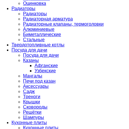
Оцинковка
Радиаторы
Радиаторы
Радиаторная арматура
Радиаторные клапаны, термоголовки
Алюминиевые
Биметаллические
Стальные
Твердотопливные котлы
Посуда для дачи
Посуда для дачи
Казаны
Афганские
Узбекские
Мангалы
Печи под казан
Аксессуары
Садж
Треноги
Крышки
Сковороды
Решётки
Шампуры
Кухонные плиты
Кухонные плиты