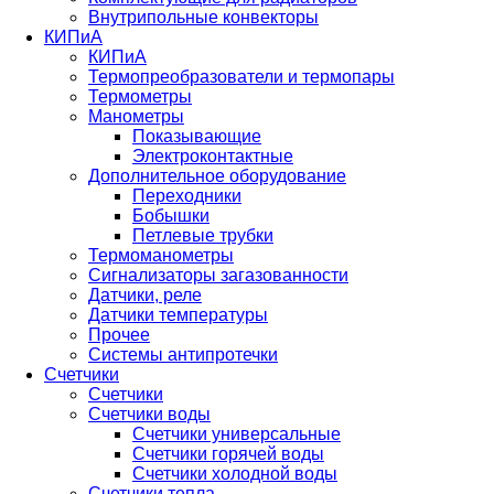
Внутрипольные конвекторы
КИПиА
КИПиА
Термопреобразователи и термопары
Термометры
Манометры
Показывающие
Электроконтактные
Дополнительное оборудование
Переходники
Бобышки
Петлевые трубки
Термоманометры
Сигнализаторы загазованности
Датчики, реле
Датчики температуры
Прочее
Системы антипротечки
Счетчики
Счетчики
Счетчики воды
Счетчики универсальные
Счетчики горячей воды
Счетчики холодной воды
Счетчики тепла