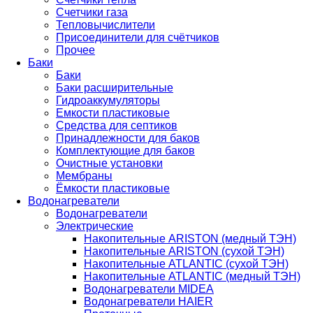
Счетчики газа
Тепловычислители
Присоединители для счётчиков
Прочее
Баки
Баки
Баки расширительные
Гидроаккумуляторы
Емкости пластиковые
Средства для септиков
Принадлежности для баков
Комплектующие для баков
Очистные установки
Мембраны
Ёмкости пластиковые
Водонагреватели
Водонагреватели
Электрические
Накопительные ARISTON (медный ТЭН)
Накопительные ARISTON (сухой ТЭН)
Накопительные ATLANTIC (сухой ТЭН)
Накопительные ATLANTIC (медный ТЭН)
Водонагреватели MIDEA
Водонагреватели HAIER