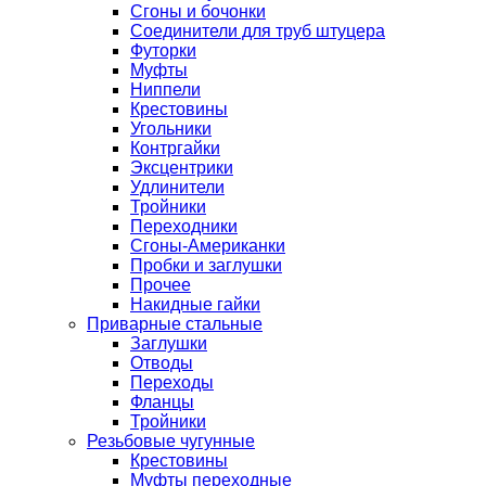
Сгоны и бочонки
Соединители для труб штуцера
Футорки
Муфты
Ниппели
Крестовины
Угольники
Контргайки
Эксцентрики
Удлинители
Тройники
Переходники
Сгоны-Американки
Пробки и заглушки
Прочее
Накидные гайки
Приварные стальные
Заглушки
Отводы
Переходы
Фланцы
Тройники
Резьбовые чугунные
Крестовины
Муфты переходные