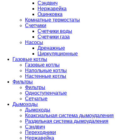
Сэндвич
Нержавейка
Оцинковка
Комнатные термостаты
Счетчики
Счетчики воды
Счетчики газа
Насосы
Дренажные
Циркуляционные
Газовые котлы
Газовые котлы
Напольные котлы
Настенные котлы
Фильтры
Фильтры
Одноступенчатые
Сетчатые
Дымоходы
Дымоходы
Коаксиальная система дымоудаления
Раздельная система дымоудаления
Сэндвич
Переходники
Нержавейка