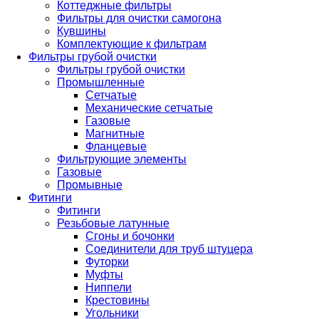
Коттеджные фильтры
Фильтры для очистки самогона
Кувшины
Комплектующие к фильтрам
Фильтры грубой очистки
Фильтры грубой очистки
Промышленные
Сетчатые
Механические сетчатые
Газовые
Магнитные
Фланцевые
Фильтрующие элементы
Газовые
Промывные
Фитинги
Фитинги
Резьбовые латунные
Сгоны и бочонки
Соединители для труб штуцера
Футорки
Муфты
Ниппели
Крестовины
Угольники