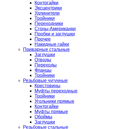
Контргайки
Эксцентрики
Удлинители
Тройники
Переходники
Сгоны-Американки
Пробки и заглушки
Прочее
Накидные гайки
Приварные стальные
Заглушки
Отводы
Переходы
Фланцы
Тройники
Резьбовые чугунные
Крестовины
Муфты переходные
Тройники
Угольники прямые
Контргайки
Муфты прямые
Обоймы
Заглушки
Резьбовые стальные