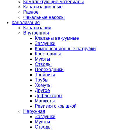
Комплектующие материалы
Канализационные
Разное
Фекальные насосы
Канализация
Канализация
Внутренняя
Клапаны вакуумные
Заглушки
Компенсационные патрубки
Крестовины
Муфты
Отводы
Переходники
Тройники
Трубы
Хомуты
Другое
Дефлекторы
Манжеты
Ревизия с крышкой
Наружная
Заглушки
Муфты
Отводы