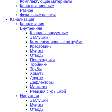
Комплектующие материалы
Канализационные
Разное
Фекальные насосы
Канализация
Канализация
Внутренняя
Клапаны вакуумные
Заглушки
Компенсационные патрубки
Крестовины
Муфты
Отводы
Переходники
Тройники
Трубы
Хомуты
Другое
Дефлекторы
Манжеты
Ревизия с крышкой
Наружная
Заглушки
Муфты
Отводы