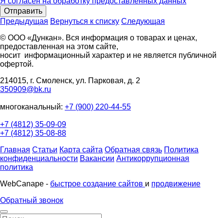
Я согласен на обработку предоставленных данных
Отправить
Предыдущая
Вернуться к списку
Следующая
© ООО «Дункан». Вся информация о товарах и ценах,
предоставленная на этом сайте,
носит информационный характер и не является публичной
офертой.
214015, г. Смоленск, ул. Парковая, д. 2
350909@bk.ru
многоканальный:
+7 (900) 220-44-55
+7 (4812) 35-09-09
+7 (4812) 35-08-88
Главная
Статьи
Карта сайта
Обратная связь
Политика
конфиденциальности
Вакансии
Антикоррупционная
политика
WebCanape -
быстрое создание сайтов
и
продвижение
Обратный звонок