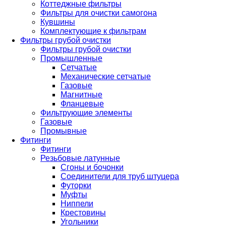
Коттеджные фильтры
Фильтры для очистки самогона
Кувшины
Комплектующие к фильтрам
Фильтры грубой очистки
Фильтры грубой очистки
Промышленные
Сетчатые
Механические сетчатые
Газовые
Магнитные
Фланцевые
Фильтрующие элементы
Газовые
Промывные
Фитинги
Фитинги
Резьбовые латунные
Сгоны и бочонки
Соединители для труб штуцера
Футорки
Муфты
Ниппели
Крестовины
Угольники