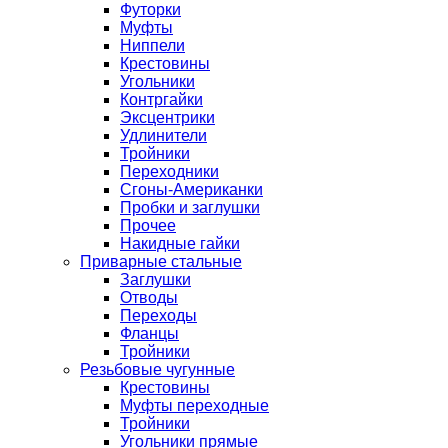
Футорки
Муфты
Ниппели
Крестовины
Угольники
Контргайки
Эксцентрики
Удлинители
Тройники
Переходники
Сгоны-Американки
Пробки и заглушки
Прочее
Накидные гайки
Приварные стальные
Заглушки
Отводы
Переходы
Фланцы
Тройники
Резьбовые чугунные
Крестовины
Муфты переходные
Тройники
Угольники прямые