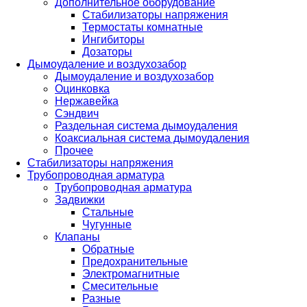
Дополнительное оборудование
Стабилизаторы напряжения
Термостаты комнатные
Ингибиторы
Дозаторы
Дымоудаление и воздухозабор
Дымоудаление и воздухозабор
Оцинковка
Нержавейка
Сэндвич
Раздельная система дымоудаления
Коаксиальная система дымоудаления
Прочее
Стабилизаторы напряжения
Трубопроводная арматура
Трубопроводная арматура
Задвижки
Стальные
Чугунные
Клапаны
Обратные
Предохранительные
Электромагнитные
Смесительные
Разные