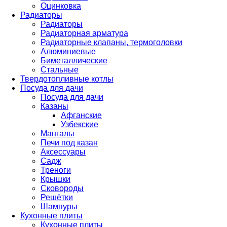
Оцинковка
Радиаторы
Радиаторы
Радиаторная арматура
Радиаторные клапаны, термоголовки
Алюминиевые
Биметаллические
Стальные
Твердотопливные котлы
Посуда для дачи
Посуда для дачи
Казаны
Афганские
Узбекские
Мангалы
Печи под казан
Аксессуары
Садж
Треноги
Крышки
Сковороды
Решётки
Шампуры
Кухонные плиты
Кухонные плиты