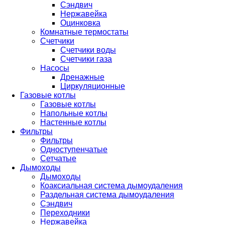
Сэндвич
Нержавейка
Оцинковка
Комнатные термостаты
Счетчики
Счетчики воды
Счетчики газа
Насосы
Дренажные
Циркуляционные
Газовые котлы
Газовые котлы
Напольные котлы
Настенные котлы
Фильтры
Фильтры
Одноступенчатые
Сетчатые
Дымоходы
Дымоходы
Коаксиальная система дымоудаления
Раздельная система дымоудаления
Сэндвич
Переходники
Нержавейка