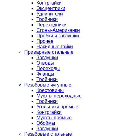
Контргайки
Эксцентрики
Удлинители
Тройники
Переходники
Сгоны-Американки
Пробки и заглушки
Прочее
Накидные гайки
Приварные стальные
Заглушки
Отводы
Переходы
Фланцы
Тройники
Резьбовые чугунные
Крестовины
Муфты переходные
Тройники
Угольники прямые
Контргайки
Муфты прямые
Обоймы
Заглушки
Резьбовые стальные