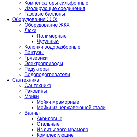
Компенсаторы сильфонные
Изолирующие соединения
Газовые баллоны
Оборудование ЖКХ
Оборудование ЖКХ
Люки
Полимерные
Чугунные
Колонки водоразборные
Вантузы
Грязевики
Электроприводы
Редукторы
Водоподогреватели
Сантехника
Сантехника
Раковины
Мойки
Мойки мраморные
Мойки из нержавеющей стали
Ванны
Акриловые
Стальные
Из литьевого мрамора
Комплектующие