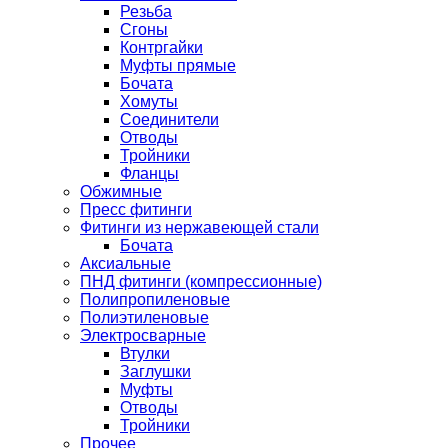
Резьба
Сгоны
Контргайки
Муфты прямые
Бочата
Хомуты
Соединители
Отводы
Тройники
Фланцы
Обжимные
Пресс фитинги
Фитинги из нержавеющей стали
Бочата
Аксиальные
ПНД фитинги (компрессионные)
Полипропиленовые
Полиэтиленовые
Электросварные
Втулки
Заглушки
Муфты
Отводы
Тройники
Прочее