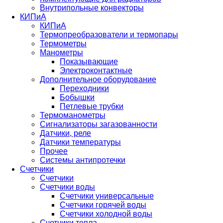
Внутрипольные конвекторы
КИПиА
КИПиА
Термопреобразователи и термопары
Термометры
Манометры
Показывающие
Электроконтактные
Дополнительное оборудование
Переходники
Бобышки
Петлевые трубки
Термоманометры
Сигнализаторы загазованности
Датчики, реле
Датчики температуры
Прочее
Системы антипротечки
Счетчики
Счетчики
Счетчики воды
Счетчики универсальные
Счетчики горячей воды
Счетчики холодной воды
Счетчики тепла