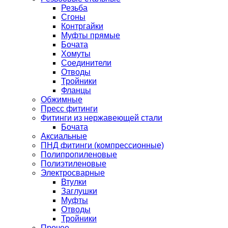
Резьба
Сгоны
Контргайки
Муфты прямые
Бочата
Хомуты
Соединители
Отводы
Тройники
Фланцы
Обжимные
Пресс фитинги
Фитинги из нержавеющей стали
Бочата
Аксиальные
ПНД фитинги (компрессионные)
Полипропиленовые
Полиэтиленовые
Электросварные
Втулки
Заглушки
Муфты
Отводы
Тройники
Прочее