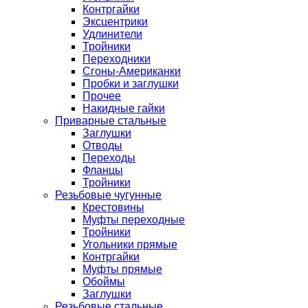
Контргайки
Эксцентрики
Удлинители
Тройники
Переходники
Сгоны-Американки
Пробки и заглушки
Прочее
Накидные гайки
Приварные стальные
Заглушки
Отводы
Переходы
Фланцы
Тройники
Резьбовые чугунные
Крестовины
Муфты переходные
Тройники
Угольники прямые
Контргайки
Муфты прямые
Обоймы
Заглушки
Резьбовые стальные