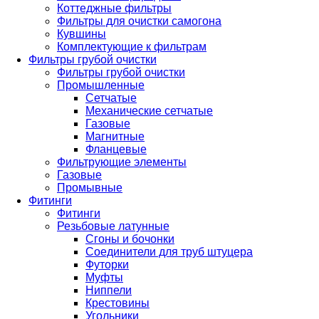
Коттеджные фильтры
Фильтры для очистки самогона
Кувшины
Комплектующие к фильтрам
Фильтры грубой очистки
Фильтры грубой очистки
Промышленные
Сетчатые
Механические сетчатые
Газовые
Магнитные
Фланцевые
Фильтрующие элементы
Газовые
Промывные
Фитинги
Фитинги
Резьбовые латунные
Сгоны и бочонки
Соединители для труб штуцера
Футорки
Муфты
Ниппели
Крестовины
Угольники