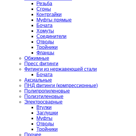
Резьба
Сгоны
Контргайки
Муфты прямые
Бочата
Хомуты
Соединители
Отводы
Тройники
Фланцы
Обжимные
Пресс фитинги
Фитинги из нержавеющей стали
Бочата
Аксиальные
ПНД фитинги (компрессионные)
Полипропиленовые
Полиэтиленовые
Электросварные
Втулки
Заглушки
Муфты
Отводы
Тройники
Прочее