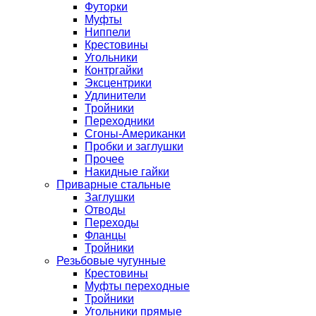
Футорки
Муфты
Ниппели
Крестовины
Угольники
Контргайки
Эксцентрики
Удлинители
Тройники
Переходники
Сгоны-Американки
Пробки и заглушки
Прочее
Накидные гайки
Приварные стальные
Заглушки
Отводы
Переходы
Фланцы
Тройники
Резьбовые чугунные
Крестовины
Муфты переходные
Тройники
Угольники прямые