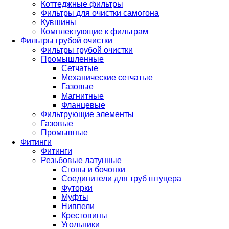
Коттеджные фильтры
Фильтры для очистки самогона
Кувшины
Комплектующие к фильтрам
Фильтры грубой очистки
Фильтры грубой очистки
Промышленные
Сетчатые
Механические сетчатые
Газовые
Магнитные
Фланцевые
Фильтрующие элементы
Газовые
Промывные
Фитинги
Фитинги
Резьбовые латунные
Сгоны и бочонки
Соединители для труб штуцера
Футорки
Муфты
Ниппели
Крестовины
Угольники