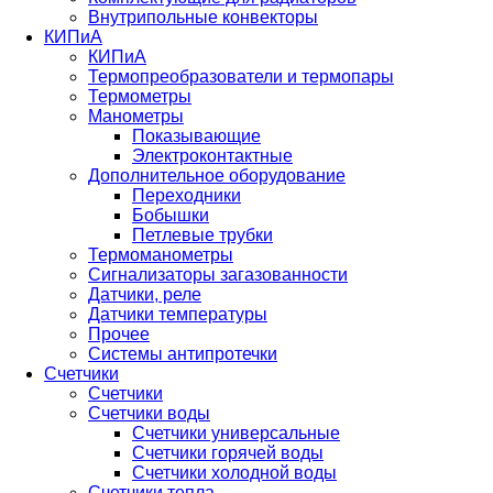
Внутрипольные конвекторы
КИПиА
КИПиА
Термопреобразователи и термопары
Термометры
Манометры
Показывающие
Электроконтактные
Дополнительное оборудование
Переходники
Бобышки
Петлевые трубки
Термоманометры
Сигнализаторы загазованности
Датчики, реле
Датчики температуры
Прочее
Системы антипротечки
Счетчики
Счетчики
Счетчики воды
Счетчики универсальные
Счетчики горячей воды
Счетчики холодной воды
Счетчики тепла