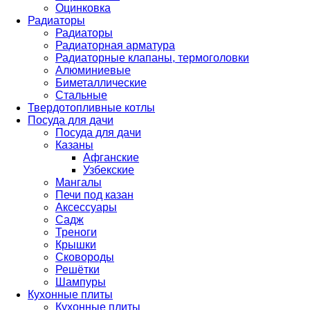
Оцинковка
Радиаторы
Радиаторы
Радиаторная арматура
Радиаторные клапаны, термоголовки
Алюминиевые
Биметаллические
Стальные
Твердотопливные котлы
Посуда для дачи
Посуда для дачи
Казаны
Афганские
Узбекские
Мангалы
Печи под казан
Аксессуары
Садж
Треноги
Крышки
Сковороды
Решётки
Шампуры
Кухонные плиты
Кухонные плиты