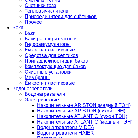
Счетчики газа
Тепловычислители
Присоединители для счётчиков
Прочее
Баки
Баки
Баки расширительные
Гидроаккумуляторы
Емкости пластиковые
Средства для септиков
Принадлежности для баков
Комплектующие для баков
Очистные установки
Мембраны
Ёмкости пластиковые
Водонагреватели
Водонагреватели
Электрические
Накопительные ARISTON (медный ТЭН)
Накопительные ARISTON (сухой ТЭН)
Накопительные ATLANTIC (сухой ТЭН)
Накопительные ATLANTIC (медный ТЭН)
Водонагреватели MIDEA
Водонагреватели HAIER