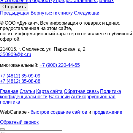
Я согласен на обработку предоставленных данных
Отправить
Предыдущая
Вернуться к списку
Следующая
© ООО «Дункан». Вся информация о товарах и ценах,
предоставленная на этом сайте,
носит информационный характер и не является публичной
офертой.
214015, г. Смоленск, ул. Парковая, д. 2
350909@bk.ru
многоканальный:
+7 (900) 220-44-55
+7 (4812) 35-09-09
+7 (4812) 35-08-88
Главная
Статьи
Карта сайта
Обратная связь
Политика
конфиденциальности
Вакансии
Антикоррупционная
политика
WebCanape -
быстрое создание сайтов
и
продвижение
Обратный звонок