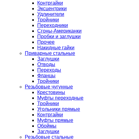
Контргайки
Эксцентрики
Удлинители
Тройники
Переходники
Сгоны-Американки
Пробки и заглушки
Прочее
Накидные гайки
Приварные стальные
Заглушки
Отводы
Переходы
Фланцы
Тройники
Резьбовые чугунные
Крестовины
Муфты переходные
Тройники
Угольники прямые
Контргайки
Муфты прямые
Обоймы
Заглушки
Резьбовые стальные