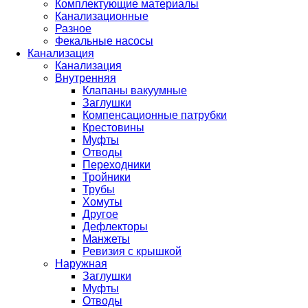
Комплектующие материалы
Канализационные
Разное
Фекальные насосы
Канализация
Канализация
Внутренняя
Клапаны вакуумные
Заглушки
Компенсационные патрубки
Крестовины
Муфты
Отводы
Переходники
Тройники
Трубы
Хомуты
Другое
Дефлекторы
Манжеты
Ревизия с крышкой
Наружная
Заглушки
Муфты
Отводы