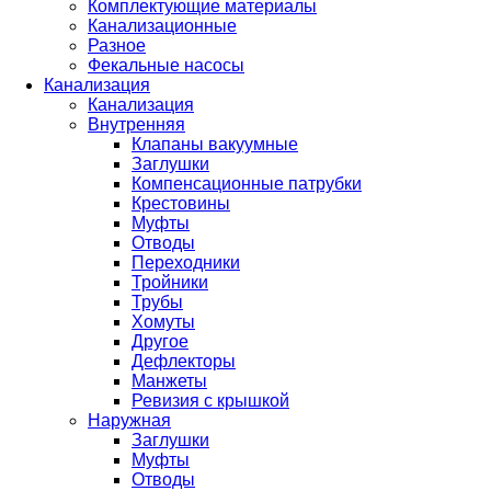
Комплектующие материалы
Канализационные
Разное
Фекальные насосы
Канализация
Канализация
Внутренняя
Клапаны вакуумные
Заглушки
Компенсационные патрубки
Крестовины
Муфты
Отводы
Переходники
Тройники
Трубы
Хомуты
Другое
Дефлекторы
Манжеты
Ревизия с крышкой
Наружная
Заглушки
Муфты
Отводы