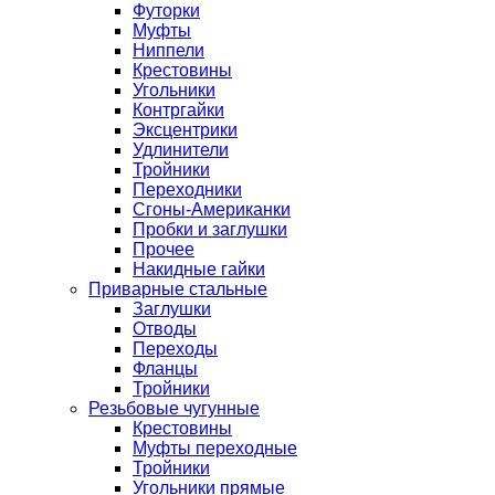
Футорки
Муфты
Ниппели
Крестовины
Угольники
Контргайки
Эксцентрики
Удлинители
Тройники
Переходники
Сгоны-Американки
Пробки и заглушки
Прочее
Накидные гайки
Приварные стальные
Заглушки
Отводы
Переходы
Фланцы
Тройники
Резьбовые чугунные
Крестовины
Муфты переходные
Тройники
Угольники прямые