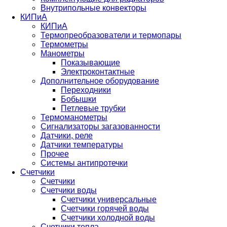
Внутрипольные конвекторы
КИПиА
КИПиА
Термопреобразователи и термопары
Термометры
Манометры
Показывающие
Электроконтактные
Дополнительное оборудование
Переходники
Бобышки
Петлевые трубки
Термоманометры
Сигнализаторы загазованности
Датчики, реле
Датчики температуры
Прочее
Системы антипротечки
Счетчики
Счетчики
Счетчики воды
Счетчики универсальные
Счетчики горячей воды
Счетчики холодной воды
Счетчики тепла