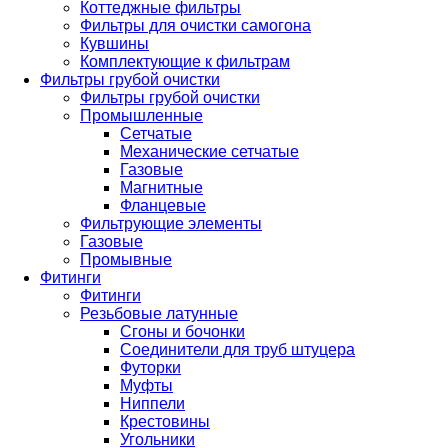
Коттеджные фильтры
Фильтры для очистки самогона
Кувшины
Комплектующие к фильтрам
Фильтры грубой очистки
Фильтры грубой очистки
Промышленные
Сетчатые
Механические сетчатые
Газовые
Магнитные
Фланцевые
Фильтрующие элементы
Газовые
Промывные
Фитинги
Фитинги
Резьбовые латунные
Сгоны и бочонки
Соединители для труб штуцера
Футорки
Муфты
Ниппели
Крестовины
Угольники