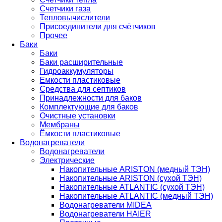
Счетчики газа
Тепловычислители
Присоединители для счётчиков
Прочее
Баки
Баки
Баки расширительные
Гидроаккумуляторы
Емкости пластиковые
Средства для септиков
Принадлежности для баков
Комплектующие для баков
Очистные установки
Мембраны
Ёмкости пластиковые
Водонагреватели
Водонагреватели
Электрические
Накопительные ARISTON (медный ТЭН)
Накопительные ARISTON (сухой ТЭН)
Накопительные ATLANTIC (сухой ТЭН)
Накопительные ATLANTIC (медный ТЭН)
Водонагреватели MIDEA
Водонагреватели HAIER