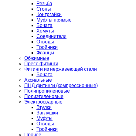
Резьба
Сгоны
Контргайки
Муфты прямые
Бочата
Хомуты
Соединители
Отводы
Тройники
Фланцы
Обжимные
Пресс фитинги
Фитинги из нержавеющей стали
Бочата
Аксиальные
ПНД фитинги (компрессионные)
Полипропиленовые
Полиэтиленовые
Электросварные
Втулки
Заглушки
Муфты
Отводы
Тройники
Прочее