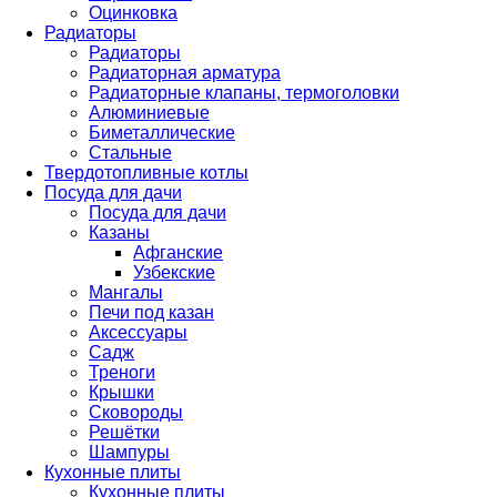
Оцинковка
Радиаторы
Радиаторы
Радиаторная арматура
Радиаторные клапаны, термоголовки
Алюминиевые
Биметаллические
Стальные
Твердотопливные котлы
Посуда для дачи
Посуда для дачи
Казаны
Афганские
Узбекские
Мангалы
Печи под казан
Аксессуары
Садж
Треноги
Крышки
Сковороды
Решётки
Шампуры
Кухонные плиты
Кухонные плиты