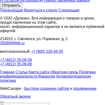
Я согласен на обработку предоставленных данных
Отправить
Предыдущая
Вернуться к списку
Следующая
© ООО «Дункан». Вся информация о товарах и ценах,
предоставленная на этом сайте,
носит информационный характер и не является публичной
офертой.
214015, г. Смоленск, ул. Парковая, д. 2
350909@bk.ru
многоканальный:
+7 (900) 220-44-55
+7 (4812) 35-09-09
+7 (4812) 35-08-88
Главная
Статьи
Карта сайта
Обратная связь
Политика
конфиденциальности
Вакансии
Антикоррупционная
политика
WebCanape -
быстрое создание сайтов
и
продвижение
Обратный звонок