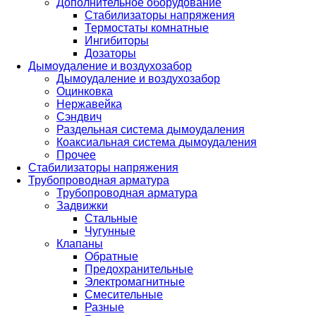
Дополнительное оборудование
Стабилизаторы напряжения
Термостаты комнатные
Ингибиторы
Дозаторы
Дымоудаление и воздухозабор
Дымоудаление и воздухозабор
Оцинковка
Нержавейка
Сэндвич
Раздельная система дымоудаления
Коаксиальная система дымоудаления
Прочее
Стабилизаторы напряжения
Трубопроводная арматура
Трубопроводная арматура
Задвижки
Стальные
Чугунные
Клапаны
Обратные
Предохранительные
Электромагнитные
Смесительные
Разные