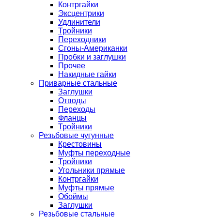
Контргайки
Эксцентрики
Удлинители
Тройники
Переходники
Сгоны-Американки
Пробки и заглушки
Прочее
Накидные гайки
Приварные стальные
Заглушки
Отводы
Переходы
Фланцы
Тройники
Резьбовые чугунные
Крестовины
Муфты переходные
Тройники
Угольники прямые
Контргайки
Муфты прямые
Обоймы
Заглушки
Резьбовые стальные