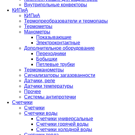
Внутрипольные конвекторы
КИПиА
КИПиА
Термопреобразователи и термопары
Термометры
Манометры
Показывающие
Электроконтактные
Дополнительное оборудование
Переходники
Бобышки
Петлевые трубки
Термоманометры
Сигнализаторы загазованности
Датчики, реле
Датчики температуры
Прочее
Системы антипротечки
Счетчики
Счетчики
Счетчики воды
Счетчики универсальные
Счетчики горячей воды
Счетчики холодной воды
Счетчики тепла