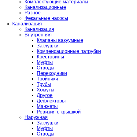
Комплектующие материалы
Канализационные
Разное
Фекальные насосы
Канализация
Канализация
Внутренняя
Клапаны вакуумные
Заглушки
Компенсационные патрубки
Крестовины
Муфты
Отводы
Переходники
Тройники
Трубы
Хомуты
Другое
Дефлекторы
Манжеты
Ревизия с крышкой
Наружная
Заглушки
Муфты
Отводы