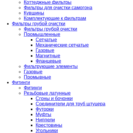
Коттеджные фильтры
Фильтры для очистки самогона
Кувшины
Комплектующие к фильтрам
Фильтры грубой очистки
Фильтры грубой очистки
Промышленные
Сетчатые
Механические сетчатые
Газовые
Магнитные
Фланцевые
Фильтрующие элементы
Газовые
Промывные
Фитинги
Фитинги
Резьбовые латунные
Сгоны и бочонки
Соединители для труб штуцера
Футорки
Муфты
Ниппели
Крестовины
Угольники