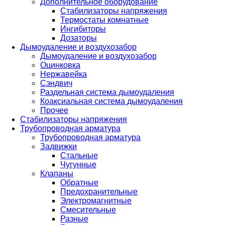
Дополнительное оборудование
Стабилизаторы напряжения
Термостаты комнатные
Ингибиторы
Дозаторы
Дымоудаление и воздухозабор
Дымоудаление и воздухозабор
Оцинковка
Нержавейка
Сэндвич
Раздельная система дымоудаления
Коаксиальная система дымоудаления
Прочее
Стабилизаторы напряжения
Трубопроводная арматура
Трубопроводная арматура
Задвижки
Стальные
Чугунные
Клапаны
Обратные
Предохранительные
Электромагнитные
Смесительные
Разные