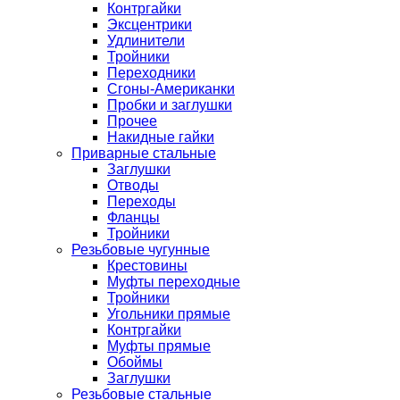
Контргайки
Эксцентрики
Удлинители
Тройники
Переходники
Сгоны-Американки
Пробки и заглушки
Прочее
Накидные гайки
Приварные стальные
Заглушки
Отводы
Переходы
Фланцы
Тройники
Резьбовые чугунные
Крестовины
Муфты переходные
Тройники
Угольники прямые
Контргайки
Муфты прямые
Обоймы
Заглушки
Резьбовые стальные