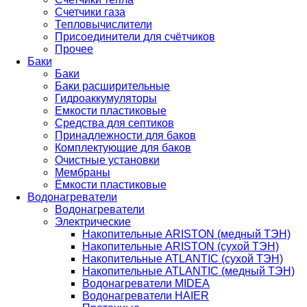
Счетчики газа
Тепловычислители
Присоединители для счётчиков
Прочее
Баки
Баки
Баки расширительные
Гидроаккумуляторы
Емкости пластиковые
Средства для септиков
Принадлежности для баков
Комплектующие для баков
Очистные установки
Мембраны
Ёмкости пластиковые
Водонагреватели
Водонагреватели
Электрические
Накопительные ARISTON (медный ТЭН)
Накопительные ARISTON (сухой ТЭН)
Накопительные ATLANTIC (сухой ТЭН)
Накопительные ATLANTIC (медный ТЭН)
Водонагреватели MIDEA
Водонагреватели HAIER