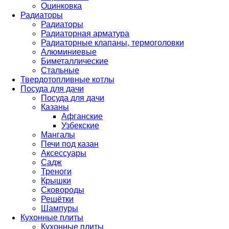
Оцинковка
Радиаторы
Радиаторы
Радиаторная арматура
Радиаторные клапаны, термоголовки
Алюминиевые
Биметаллические
Стальные
Твердотопливные котлы
Посуда для дачи
Посуда для дачи
Казаны
Афганские
Узбекские
Мангалы
Печи под казан
Аксессуары
Садж
Треноги
Крышки
Сковороды
Решётки
Шампуры
Кухонные плиты
Кухонные плиты