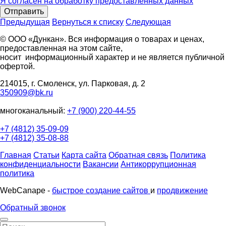
Я согласен на обработку предоставленных данных
Отправить
Предыдущая
Вернуться к списку
Следующая
© ООО «Дункан». Вся информация о товарах и ценах,
предоставленная на этом сайте,
носит информационный характер и не является публичной
офертой.
214015, г. Смоленск, ул. Парковая, д. 2
350909@bk.ru
многоканальный:
+7 (900) 220-44-55
+7 (4812) 35-09-09
+7 (4812) 35-08-88
Главная
Статьи
Карта сайта
Обратная связь
Политика
конфиденциальности
Вакансии
Антикоррупционная
политика
WebCanape -
быстрое создание сайтов
и
продвижение
Обратный звонок