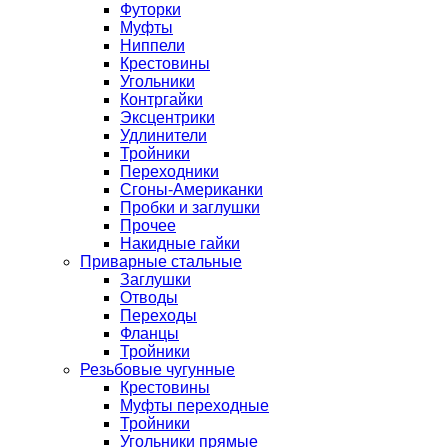
Футорки
Муфты
Ниппели
Крестовины
Угольники
Контргайки
Эксцентрики
Удлинители
Тройники
Переходники
Сгоны-Американки
Пробки и заглушки
Прочее
Накидные гайки
Приварные стальные
Заглушки
Отводы
Переходы
Фланцы
Тройники
Резьбовые чугунные
Крестовины
Муфты переходные
Тройники
Угольники прямые