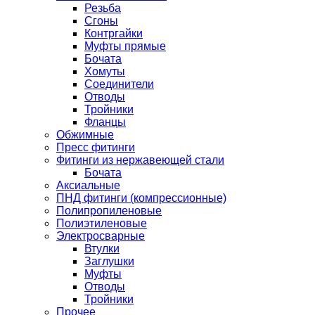
Резьба
Сгоны
Контргайки
Муфты прямые
Бочата
Хомуты
Соединители
Отводы
Тройники
Фланцы
Обжимные
Пресс фитинги
Фитинги из нержавеющей стали
Бочата
Аксиальные
ПНД фитинги (компрессионные)
Полипропиленовые
Полиэтиленовые
Электросварные
Втулки
Заглушки
Муфты
Отводы
Тройники
Прочее