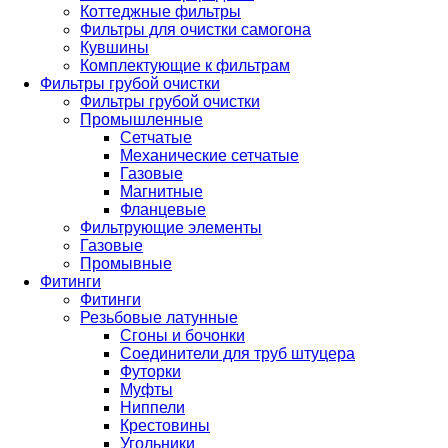
Коттеджные фильтры
Фильтры для очистки самогона
Кувшины
Комплектующие к фильтрам
Фильтры грубой очистки
Фильтры грубой очистки
Промышленные
Сетчатые
Механические сетчатые
Газовые
Магнитные
Фланцевые
Фильтрующие элементы
Газовые
Промывные
Фитинги
Фитинги
Резьбовые латунные
Сгоны и бочонки
Соединители для труб штуцера
Футорки
Муфты
Ниппели
Крестовины
Угольники