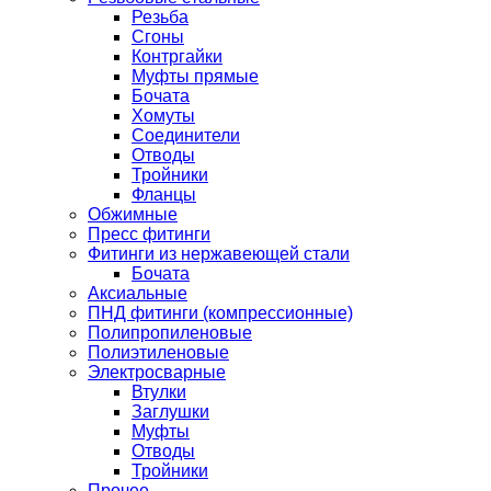
Резьба
Сгоны
Контргайки
Муфты прямые
Бочата
Хомуты
Соединители
Отводы
Тройники
Фланцы
Обжимные
Пресс фитинги
Фитинги из нержавеющей стали
Бочата
Аксиальные
ПНД фитинги (компрессионные)
Полипропиленовые
Полиэтиленовые
Электросварные
Втулки
Заглушки
Муфты
Отводы
Тройники
Прочее