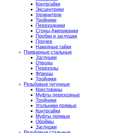
Контргайки
Эксцентрики
Удлинители
Тройники
Переходники
Сгоны-Американки
Пробки и заглушки
Прочее
Накидные гайки
Приварные стальные
Заглушки
Отводы
Переходы
Фланцы
Тройники
Резьбовые чугунные
Крестовины
Муфты переходные
Тройники
Угольники прямые
Контргайки
Муфты прямые
Обоймы
Заглушки
Резьбовые стальные