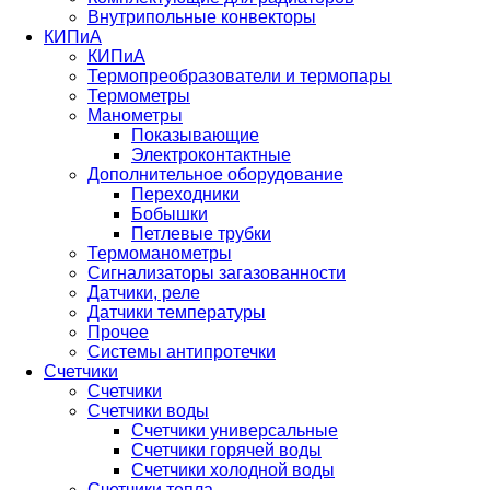
Внутрипольные конвекторы
КИПиА
КИПиА
Термопреобразователи и термопары
Термометры
Манометры
Показывающие
Электроконтактные
Дополнительное оборудование
Переходники
Бобышки
Петлевые трубки
Термоманометры
Сигнализаторы загазованности
Датчики, реле
Датчики температуры
Прочее
Системы антипротечки
Счетчики
Счетчики
Счетчики воды
Счетчики универсальные
Счетчики горячей воды
Счетчики холодной воды
Счетчики тепла