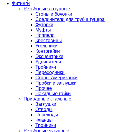
Фитинги
Резьбовые латунные
Сгоны и бочонки
Соединители для труб штуцера
Футорки
Муфты
Ниппели
Крестовины
Угольники
Контргайки
Эксцентрики
Удлинители
Тройники
Переходники
Сгоны-Американки
Пробки и заглушки
Прочее
Накидные гайки
Приварные стальные
Заглушки
Отводы
Переходы
Фланцы
Тройники
Резьбовые чугунные