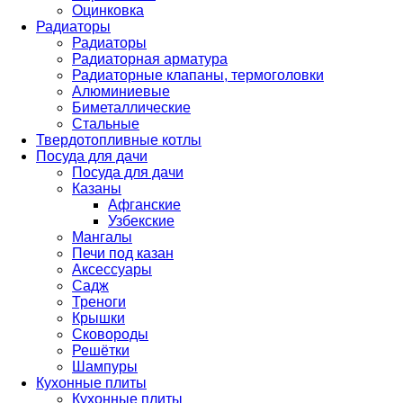
Оцинковка
Радиаторы
Радиаторы
Радиаторная арматура
Радиаторные клапаны, термоголовки
Алюминиевые
Биметаллические
Стальные
Твердотопливные котлы
Посуда для дачи
Посуда для дачи
Казаны
Афганские
Узбекские
Мангалы
Печи под казан
Аксессуары
Садж
Треноги
Крышки
Сковороды
Решётки
Шампуры
Кухонные плиты
Кухонные плиты