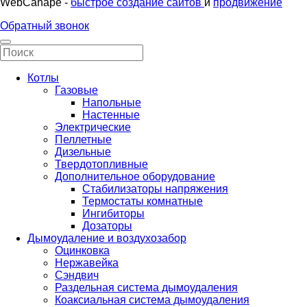
WebCanape -
быстрое создание сайтов
и
продвижение
Обратный звонок
Котлы
Газовые
Напольные
Настенные
Электрические
Пеллетные
Дизельные
Твердотопливные
Дополнительное оборудование
Стабилизаторы напряжения
Термостаты комнатные
Ингибиторы
Дозаторы
Дымоудаление и воздухозабор
Оцинковка
Нержавейка
Сэндвич
Раздельная система дымоудаления
Коаксиальная система дымоудаления