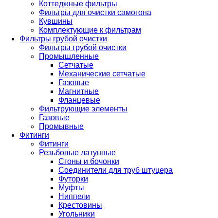
Коттеджные фильтры
Фильтры для очистки самогона
Кувшины
Комплектующие к фильтрам
Фильтры грубой очистки
Фильтры грубой очистки
Промышленные
Сетчатые
Механические сетчатые
Газовые
Магнитные
Фланцевые
Фильтрующие элементы
Газовые
Промывные
Фитинги
Фитинги
Резьбовые латунные
Сгоны и бочонки
Соединители для труб штуцера
Футорки
Муфты
Ниппели
Крестовины
Угольники