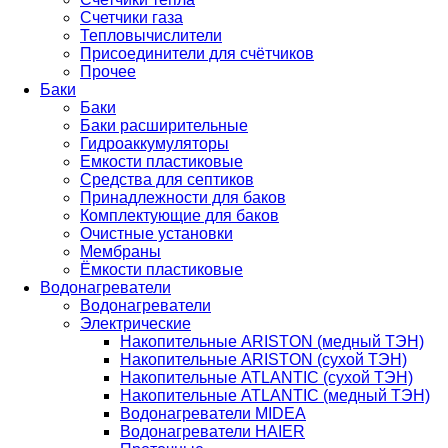
Счетчики газа
Тепловычислители
Присоединители для счётчиков
Прочее
Баки
Баки
Баки расширительные
Гидроаккумуляторы
Емкости пластиковые
Средства для септиков
Принадлежности для баков
Комплектующие для баков
Очистные установки
Мембраны
Ёмкости пластиковые
Водонагреватели
Водонагреватели
Электрические
Накопительные ARISTON (медный ТЭН)
Накопительные ARISTON (сухой ТЭН)
Накопительные ATLANTIC (сухой ТЭН)
Накопительные ATLANTIC (медный ТЭН)
Водонагреватели MIDEA
Водонагреватели HAIER