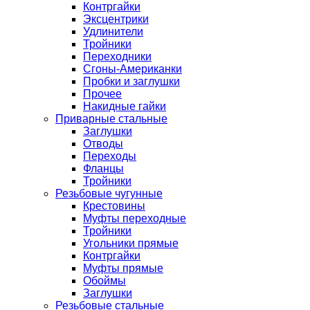
Контргайки
Эксцентрики
Удлинители
Тройники
Переходники
Сгоны-Американки
Пробки и заглушки
Прочее
Накидные гайки
Приварные стальные
Заглушки
Отводы
Переходы
Фланцы
Тройники
Резьбовые чугунные
Крестовины
Муфты переходные
Тройники
Угольники прямые
Контргайки
Муфты прямые
Обоймы
Заглушки
Резьбовые стальные