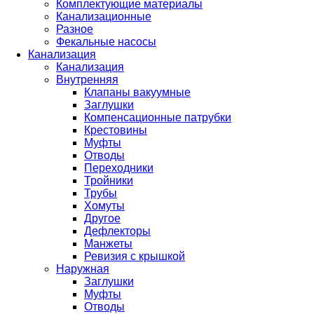
Комплектующие материалы
Канализационные
Разное
Фекальные насосы
Канализация
Канализация
Внутренняя
Клапаны вакуумные
Заглушки
Компенсационные патрубки
Крестовины
Муфты
Отводы
Переходники
Тройники
Трубы
Хомуты
Другое
Дефлекторы
Манжеты
Ревизия с крышкой
Наружная
Заглушки
Муфты
Отводы