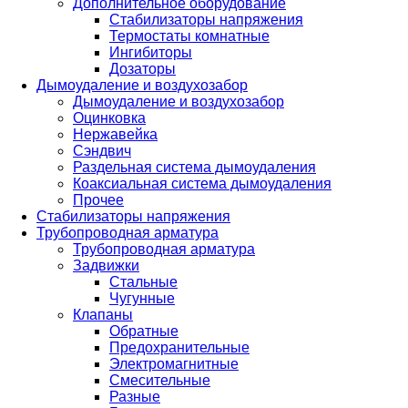
Дополнительное оборудование
Стабилизаторы напряжения
Термостаты комнатные
Ингибиторы
Дозаторы
Дымоудаление и воздухозабор
Дымоудаление и воздухозабор
Оцинковка
Нержавейка
Сэндвич
Раздельная система дымоудаления
Коаксиальная система дымоудаления
Прочее
Стабилизаторы напряжения
Трубопроводная арматура
Трубопроводная арматура
Задвижки
Стальные
Чугунные
Клапаны
Обратные
Предохранительные
Электромагнитные
Смесительные
Разные