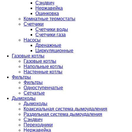
Сэндвич
Нержавейка
Оцинковка
Комнатные термостаты
Счетчики
Счетчики воды
Счетчики газа
Насосы
Дренажные
Циркуляционные
Газовые котлы
Газовые котлы
Напольные котлы
Настенные котлы
Фильтры
Фильтры
Одноступенчатые
Сетчатые
Дымоходы
Дымоходы
Коаксиальная система дымоудаления
Раздельная система дымоудаления
Сэндвич
Переходники
Нержавейка