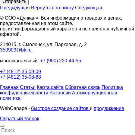
Отправить
Предыдущая
Вернуться к списку
Следующая
© ООО «Дункан». Вся информация о товарах и ценах,
предоставленная на этом сайте,
носит информационный характер и не является публичной
офертой.
214015, г. Смоленск, ул. Парковая, д. 2
350909@bk.ru
многоканальный:
+7 (900) 220-44-55
+7 (4812) 35-09-09
+7 (4812) 35-08-88
Главная
Статьи
Карта сайта
Обратная связь
Политика
конфиденциальности
Вакансии
Антикоррупционная
политика
WebCanape -
быстрое создание сайтов
и
продвижение
Обратный звонок