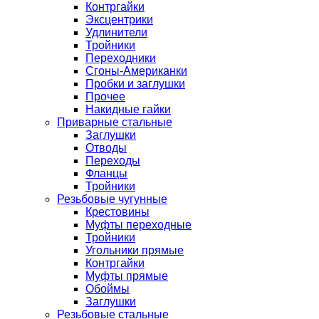
Контргайки
Эксцентрики
Удлинители
Тройники
Переходники
Сгоны-Американки
Пробки и заглушки
Прочее
Накидные гайки
Приварные стальные
Заглушки
Отводы
Переходы
Фланцы
Тройники
Резьбовые чугунные
Крестовины
Муфты переходные
Тройники
Угольники прямые
Контргайки
Муфты прямые
Обоймы
Заглушки
Резьбовые стальные