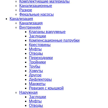
Комплектующие материалы
Канализационные
Разное
Фекальные насосы
Канализация
Канализация
Внутренняя
Клапаны вакуумные
Заглушки
Компенсационные патрубки
Крестовины
Муфты
Отводы
Переходники
Тройники
Трубы
Хомуты
Другое
Дефлекторы
Манжеты
Ревизия с крышкой
Наружная
Заглушки
Муфты
Отводы