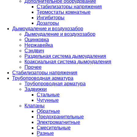
Дополнительное оборудование
Стабилизаторы напряжения
Термостаты комнатные
Ингибиторы
Дозаторы
Дымоудаление и воздухозабор
Дымоудаление и воздухозабор
Оцинковка
Нержавейка
Сэндвич
Раздельная система дымоудаления
Коаксиальная система дымоудаления
Прочее
Стабилизаторы напряжения
Трубопроводная арматура
Трубопроводная арматура
Задвижки
Стальные
Чугунные
Клапаны
Обратные
Предохранительные
Электромагнитные
Смесительные
Разные