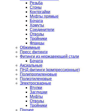
Резьба
Сгоны
Контргайки
Муфты прямые
Бочата
Хомуты
Соединители
Отводы
Тройники
Фланцы
Обжимные
Пресс фитинги
Фитинги из нержавеющей стали
Бочата
Аксиальные
ПНД фитинги (компрессионные)
Полипропиленовые
Полиэтиленовые
Электросварные
Втулки
Заглушки
Муфты
Отводы
Тройники
Прочее