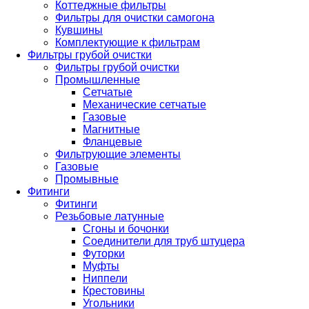
Коттеджные фильтры
Фильтры для очистки самогона
Кувшины
Комплектующие к фильтрам
Фильтры грубой очистки
Фильтры грубой очистки
Промышленные
Сетчатые
Механические сетчатые
Газовые
Магнитные
Фланцевые
Фильтрующие элементы
Газовые
Промывные
Фитинги
Фитинги
Резьбовые латунные
Сгоны и бочонки
Соединители для труб штуцера
Футорки
Муфты
Ниппели
Крестовины
Угольники