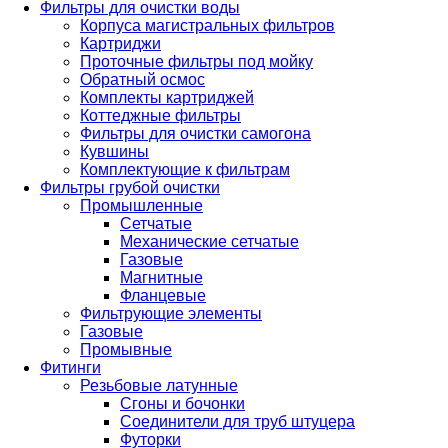
Фильтры для очистки воды
Корпуса магистральных фильтров
Картриджи
Проточные фильтры под мойку
Обратный осмос
Комплекты картриджей
Коттеджные фильтры
Фильтры для очистки самогона
Кувшины
Комплектующие к фильтрам
Фильтры грубой очистки
Промышленные
Сетчатые
Механические сетчатые
Газовые
Магнитные
Фланцевые
Фильтрующие элементы
Газовые
Промывные
Фитинги
Резьбовые латунные
Сгоны и бочонки
Соединители для труб штуцера
Футорки