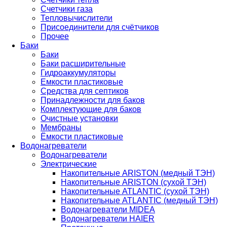
Счетчики газа
Тепловычислители
Присоединители для счётчиков
Прочее
Баки
Баки
Баки расширительные
Гидроаккумуляторы
Емкости пластиковые
Средства для септиков
Принадлежности для баков
Комплектующие для баков
Очистные установки
Мембраны
Ёмкости пластиковые
Водонагреватели
Водонагреватели
Электрические
Накопительные ARISTON (медный ТЭН)
Накопительные ARISTON (сухой ТЭН)
Накопительные ATLANTIC (сухой ТЭН)
Накопительные ATLANTIC (медный ТЭН)
Водонагреватели MIDEA
Водонагреватели HAIER