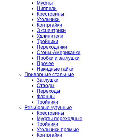
Муфты
Ниппели
Крестовины
Угольники
Контргайки
Эксцентрики
Удлинители
Тройники
Переходники
Сгоны-Американки
Пробки и заглушки
Прочее
Накидные гайки
Приварные стальные
Заглушки
Отводы
Переходы
Фланцы
Тройники
Резьбовые чугунные
Крестовины
Муфты переходные
Тройники
Угольники прямые
Контргайки