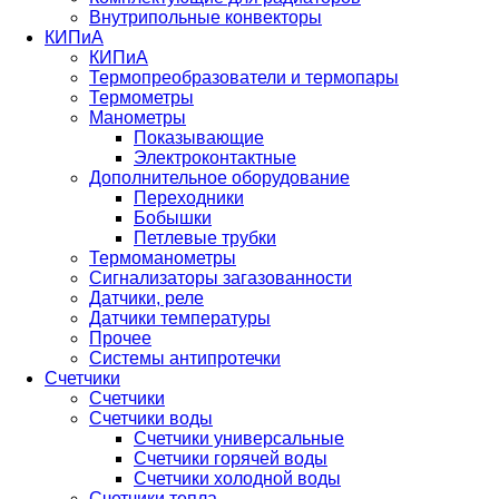
Внутрипольные конвекторы
КИПиА
КИПиА
Термопреобразователи и термопары
Термометры
Манометры
Показывающие
Электроконтактные
Дополнительное оборудование
Переходники
Бобышки
Петлевые трубки
Термоманометры
Сигнализаторы загазованности
Датчики, реле
Датчики температуры
Прочее
Системы антипротечки
Счетчики
Счетчики
Счетчики воды
Счетчики универсальные
Счетчики горячей воды
Счетчики холодной воды
Счетчики тепла