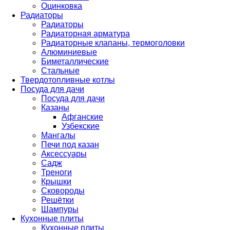
Оцинковка
Радиаторы
Радиаторы
Радиаторная арматура
Радиаторные клапаны, термоголовки
Алюминиевые
Биметаллические
Стальные
Твердотопливные котлы
Посуда для дачи
Посуда для дачи
Казаны
Афганские
Узбекские
Мангалы
Печи под казан
Аксессуары
Садж
Треноги
Крышки
Сковороды
Решётки
Шампуры
Кухонные плиты
Кухонные плиты