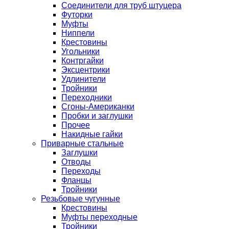
Соединители для труб штуцера
Футорки
Муфты
Ниппели
Крестовины
Угольники
Контргайки
Эксцентрики
Удлинители
Тройники
Переходники
Сгоны-Американки
Пробки и заглушки
Прочее
Накидные гайки
Приварные стальные
Заглушки
Отводы
Переходы
Фланцы
Тройники
Резьбовые чугунные
Крестовины
Муфты переходные
Тройники