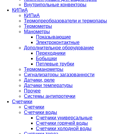
Внутрипольные конвекторы
КИПиА
КИПиА
Термопреобразователи и термопары
Термометры
Манометры
Показывающие
Электроконтактные
Дополнительное оборудование
Переходники
Бобышки
Петлевые трубки
Термоманометры
Сигнализаторы загазованности
Датчики, реле
Датчики температуры
Прочее
Системы антипротечки
Счетчики
Счетчики
Счетчики воды
Счетчики универсальные
Счетчики горячей воды
Счетчики холодной воды
Счетчики тепла