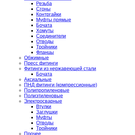
Резьба
Сгоны
Контргайки
Муфты прямые
Бочата
Хомуты
Соединители
Отводы
Тройники
Фланцы
Обжимные
Пресс фитинги
Фитинги из нержавеющей стали
Бочата
Аксиальные
ПНД фитинги (компрессионные)
Полипропиленовые
Полиэтиленовые
Электросварные
Втулки
Заглушки
Муфты
Отводы
Тройники
Прочее