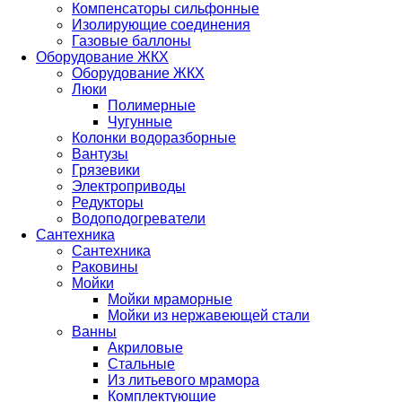
Компенсаторы сильфонные
Изолирующие соединения
Газовые баллоны
Оборудование ЖКХ
Оборудование ЖКХ
Люки
Полимерные
Чугунные
Колонки водоразборные
Вантузы
Грязевики
Электроприводы
Редукторы
Водоподогреватели
Сантехника
Сантехника
Раковины
Мойки
Мойки мраморные
Мойки из нержавеющей стали
Ванны
Акриловые
Стальные
Из литьевого мрамора
Комплектующие