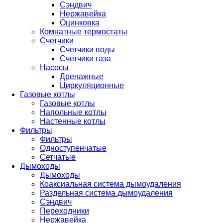
Сэндвич
Нержавейка
Оцинковка
Комнатные термостаты
Счетчики
Счетчики воды
Счетчики газа
Насосы
Дренажные
Циркуляционные
Газовые котлы
Газовые котлы
Напольные котлы
Настенные котлы
Фильтры
Фильтры
Одноступенчатые
Сетчатые
Дымоходы
Дымоходы
Коаксиальная система дымоудаления
Раздельная система дымоудаления
Сэндвич
Переходники
Нержавейка