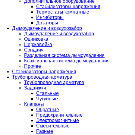
Дополнительное оборудование
Стабилизаторы напряжения
Термостаты комнатные
Ингибиторы
Дозаторы
Дымоудаление и воздухозабор
Дымоудаление и воздухозабор
Оцинковка
Нержавейка
Сэндвич
Раздельная система дымоудаления
Коаксиальная система дымоудаления
Прочее
Стабилизаторы напряжения
Трубопроводная арматура
Трубопроводная арматура
Задвижки
Стальные
Чугунные
Клапаны
Обратные
Предохранительные
Электромагнитные
Смесительные
Разные