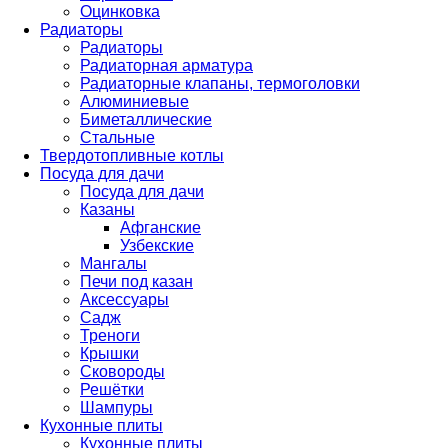
Оцинковка
Радиаторы
Радиаторы
Радиаторная арматура
Радиаторные клапаны, термоголовки
Алюминиевые
Биметаллические
Стальные
Твердотопливные котлы
Посуда для дачи
Посуда для дачи
Казаны
Афганские
Узбекские
Мангалы
Печи под казан
Аксессуары
Садж
Треноги
Крышки
Сковороды
Решётки
Шампуры
Кухонные плиты
Кухонные плиты