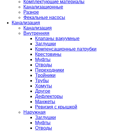
Комплектующие материалы
Канализационные
Разное
Фекальные насосы
Канализация
Канализация
Внутренняя
Клапаны вакуумные
Заглушки
Компенсационные патрубки
Крестовины
Муфты
Отводы
Переходники
Тройники
Трубы
Хомуты
Другое
Дефлекторы
Манжеты
Ревизия с крышкой
Наружная
Заглушки
Муфты
Отводы