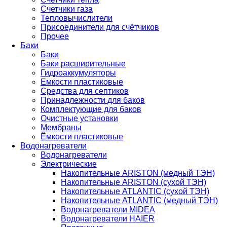
Счетчики газа
Тепловычислители
Присоединители для счётчиков
Прочее
Баки
Баки
Баки расширительные
Гидроаккумуляторы
Емкости пластиковые
Средства для септиков
Принадлежности для баков
Комплектующие для баков
Очистные установки
Мембраны
Ёмкости пластиковые
Водонагреватели
Водонагреватели
Электрические
Накопительные ARISTON (медный ТЭН)
Накопительные ARISTON (сухой ТЭН)
Накопительные ATLANTIC (сухой ТЭН)
Накопительные ATLANTIC (медный ТЭН)
Водонагреватели MIDEA
Водонагреватели HAIER