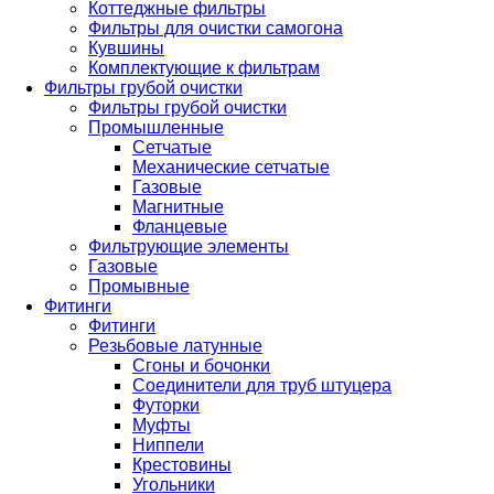
Коттеджные фильтры
Фильтры для очистки самогона
Кувшины
Комплектующие к фильтрам
Фильтры грубой очистки
Фильтры грубой очистки
Промышленные
Сетчатые
Механические сетчатые
Газовые
Магнитные
Фланцевые
Фильтрующие элементы
Газовые
Промывные
Фитинги
Фитинги
Резьбовые латунные
Сгоны и бочонки
Соединители для труб штуцера
Футорки
Муфты
Ниппели
Крестовины
Угольники