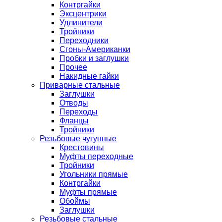
Контргайки
Эксцентрики
Удлинители
Тройники
Переходники
Сгоны-Американки
Пробки и заглушки
Прочее
Накидные гайки
Приварные стальные
Заглушки
Отводы
Переходы
Фланцы
Тройники
Резьбовые чугунные
Крестовины
Муфты переходные
Тройники
Угольники прямые
Контргайки
Муфты прямые
Обоймы
Заглушки
Резьбовые стальные