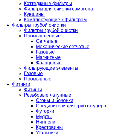
Коттеджные фильтры
Фильтры для очистки самогона
Кувшины
Комплектующие к фильтрам
Фильтры грубой очистки
Фильтры грубой очистки
Промышленные
Сетчатые
Механические сетчатые
Газовые
Магнитные
Фланцевые
Фильтрующие элементы
Газовые
Промывные
Фитинги
Фитинги
Резьбовые латунные
Сгоны и бочонки
Соединители для труб штуцера
Футорки
Муфты
Ниппели
Крестовины
Угольники