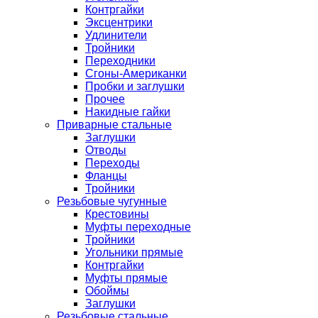
Контргайки
Эксцентрики
Удлинители
Тройники
Переходники
Сгоны-Американки
Пробки и заглушки
Прочее
Накидные гайки
Приварные стальные
Заглушки
Отводы
Переходы
Фланцы
Тройники
Резьбовые чугунные
Крестовины
Муфты переходные
Тройники
Угольники прямые
Контргайки
Муфты прямые
Обоймы
Заглушки
Резьбовые стальные