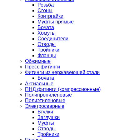
Резьба
Сгоны
Контргайки
Муфты прямые
Бочата
Хомуты
Соединители
Отводы
Тройники
Фланцы
Обжимные
Пресс фитинги
Фитинги из нержавеющей стали
Бочата
Аксиальные
ПНД фитинги (компрессионные)
Полипропиленовые
Полиэтиленовые
Электросварные
Втулки
Заглушки
Муфты
Отводы
Тройники
Прочее