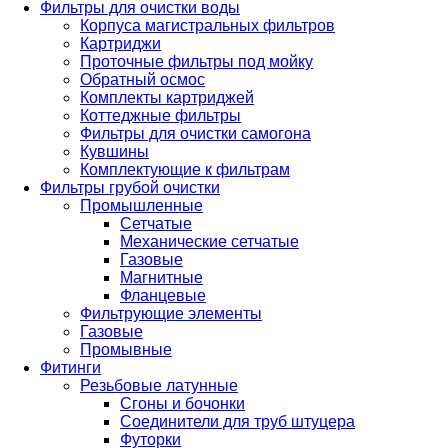
Фильтры для очистки воды
Корпуса магистральных фильтров
Картриджи
Проточные фильтры под мойку
Обратный осмос
Комплекты картриджей
Коттеджные фильтры
Фильтры для очистки самогона
Кувшины
Комплектующие к фильтрам
Фильтры грубой очистки
Промышленные
Сетчатые
Механические сетчатые
Газовые
Магнитные
Фланцевые
Фильтрующие элементы
Газовые
Промывные
Фитинги
Резьбовые латунные
Сгоны и бочонки
Соединители для труб штуцера
Футорки