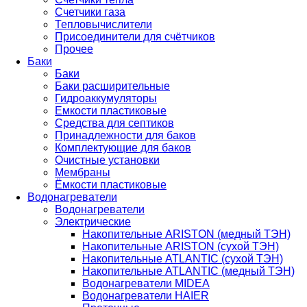
Счетчики газа
Тепловычислители
Присоединители для счётчиков
Прочее
Баки
Баки
Баки расширительные
Гидроаккумуляторы
Емкости пластиковые
Средства для септиков
Принадлежности для баков
Комплектующие для баков
Очистные установки
Мембраны
Ёмкости пластиковые
Водонагреватели
Водонагреватели
Электрические
Накопительные ARISTON (медный ТЭН)
Накопительные ARISTON (сухой ТЭН)
Накопительные ATLANTIC (сухой ТЭН)
Накопительные ATLANTIC (медный ТЭН)
Водонагреватели MIDEA
Водонагреватели HAIER