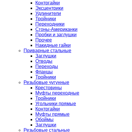
Контргайки
Эксцентрики
Удлинители
Тройники
Переходники
Сгоны-Американки
Пробки и заглушки
Прочее
Накидные гайки
Приварные стальные
Заглушки
Отводы
Переходы
Фланцы
Тройники
Резьбовые чугунные
Крестовины
Муфты переходные
Тройники
Угольники прямые
Контргайки
Муфты прямые
Обоймы
Заглушки
Резьбовые стальные