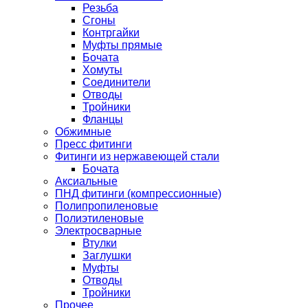
Резьба
Сгоны
Контргайки
Муфты прямые
Бочата
Хомуты
Соединители
Отводы
Тройники
Фланцы
Обжимные
Пресс фитинги
Фитинги из нержавеющей стали
Бочата
Аксиальные
ПНД фитинги (компрессионные)
Полипропиленовые
Полиэтиленовые
Электросварные
Втулки
Заглушки
Муфты
Отводы
Тройники
Прочее