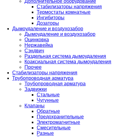
Дополнительное оборудование
Стабилизаторы напряжения
Термостаты комнатные
Ингибиторы
Дозаторы
Дымоудаление и воздухозабор
Дымоудаление и воздухозабор
Оцинковка
Нержавейка
Сэндвич
Раздельная система дымоудаления
Коаксиальная система дымоудаления
Прочее
Стабилизаторы напряжения
Трубопроводная арматура
Трубопроводная арматура
Задвижки
Стальные
Чугунные
Клапаны
Обратные
Предохранительные
Электромагнитные
Смесительные
Разные