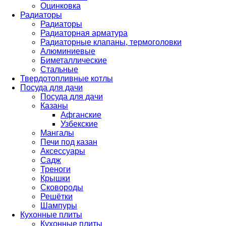
Оцинковка
Радиаторы
Радиаторы
Радиаторная арматура
Радиаторные клапаны, термоголовки
Алюминиевые
Биметаллические
Стальные
Твердотопливные котлы
Посуда для дачи
Посуда для дачи
Казаны
Афганские
Узбекские
Мангалы
Печи под казан
Аксессуары
Садж
Треноги
Крышки
Сковороды
Решётки
Шампуры
Кухонные плиты
Кухонные плиты