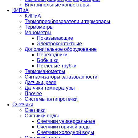
Внутрипольные конвекторы
КИПиА
КИПиА
Термопреобразователи и термопары
Термометры
Манометры
Показывающие
Электроконтактные
Дополнительное оборудование
Переходники
Бобышки
Петлевые трубки
Термоманометры
Сигнализаторы загазованности
Датчики, реле
Датчики температуры
Прочее
Системы антипротечки
Счетчики
Счетчики
Счетчики воды
Счетчики универсальные
Счетчики горячей воды
Счетчики холодной воды
Счетчики тепла