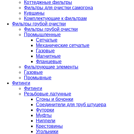
Коттеджные фильтры
Фильтры для очистки самогона
Кувшины
Комплектующие к фильтрам
Фильтры грубой очистки
Фильтры грубой очистки
Промышленные
Сетчатые
Механические сетчатые
Газовые
Магнитные
Фланцевые
Фильтрующие элементы
Газовые
Промывные
Фитинги
Фитинги
Резьбовые латунные
Сгоны и бочонки
Соединители для труб штуцера
Футорки
Муфты
Ниппели
Крестовины
Угольники