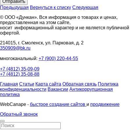
Отправить
Предыдущая
Вернуться к списку
Следующая
© ООО «Дункан». Вся информация о товарах и ценах,
предоставленная на этом сайте,
носит информационный характер и не является публичной
офертой.
214015, г. Смоленск, ул. Парковая, д. 2
350909@bk.ru
многоканальный:
+7 (900) 220-44-55
+7 (4812) 35-09-09
+7 (4812) 35-08-88
Главная
Статьи
Карта сайта
Обратная связь
Политика
конфиденциальности
Вакансии
Антикоррупционная
политика
WebCanape -
быстрое создание сайтов
и
продвижение
Обратный звонок