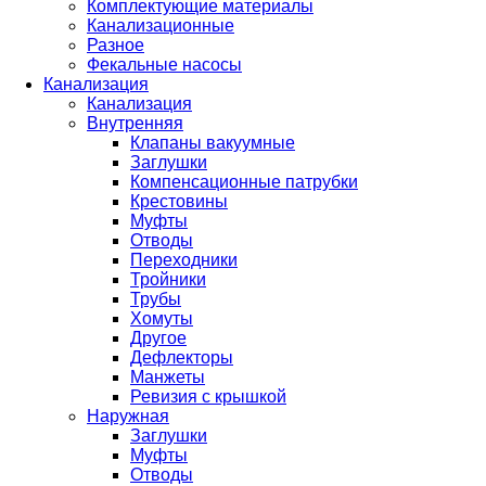
Комплектующие материалы
Канализационные
Разное
Фекальные насосы
Канализация
Канализация
Внутренняя
Клапаны вакуумные
Заглушки
Компенсационные патрубки
Крестовины
Муфты
Отводы
Переходники
Тройники
Трубы
Хомуты
Другое
Дефлекторы
Манжеты
Ревизия с крышкой
Наружная
Заглушки
Муфты
Отводы