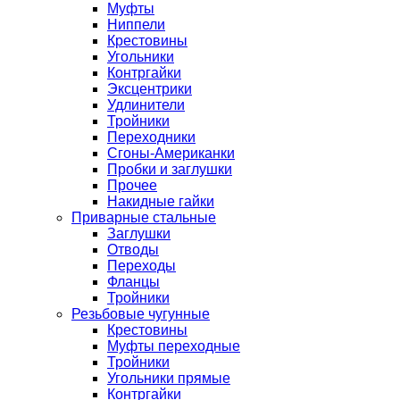
Муфты
Ниппели
Крестовины
Угольники
Контргайки
Эксцентрики
Удлинители
Тройники
Переходники
Сгоны-Американки
Пробки и заглушки
Прочее
Накидные гайки
Приварные стальные
Заглушки
Отводы
Переходы
Фланцы
Тройники
Резьбовые чугунные
Крестовины
Муфты переходные
Тройники
Угольники прямые
Контргайки