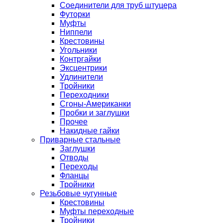
Соединители для труб штуцера
Футорки
Муфты
Ниппели
Крестовины
Угольники
Контргайки
Эксцентрики
Удлинители
Тройники
Переходники
Сгоны-Американки
Пробки и заглушки
Прочее
Накидные гайки
Приварные стальные
Заглушки
Отводы
Переходы
Фланцы
Тройники
Резьбовые чугунные
Крестовины
Муфты переходные
Тройники