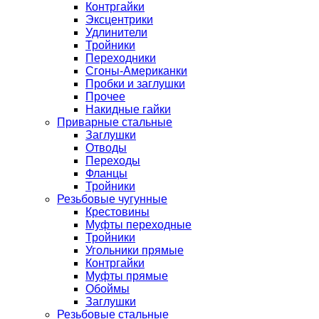
Контргайки
Эксцентрики
Удлинители
Тройники
Переходники
Сгоны-Американки
Пробки и заглушки
Прочее
Накидные гайки
Приварные стальные
Заглушки
Отводы
Переходы
Фланцы
Тройники
Резьбовые чугунные
Крестовины
Муфты переходные
Тройники
Угольники прямые
Контргайки
Муфты прямые
Обоймы
Заглушки
Резьбовые стальные