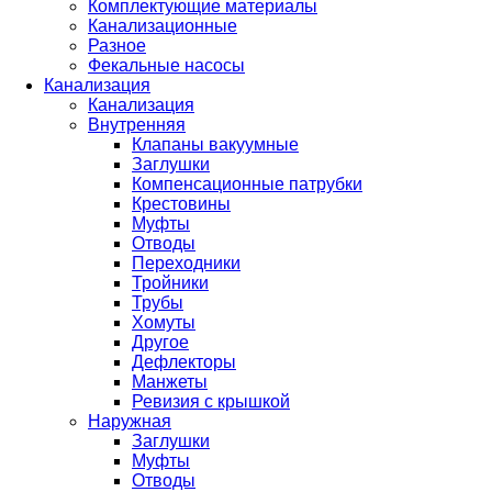
Комплектующие материалы
Канализационные
Разное
Фекальные насосы
Канализация
Канализация
Внутренняя
Клапаны вакуумные
Заглушки
Компенсационные патрубки
Крестовины
Муфты
Отводы
Переходники
Тройники
Трубы
Хомуты
Другое
Дефлекторы
Манжеты
Ревизия с крышкой
Наружная
Заглушки
Муфты
Отводы