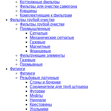
Коттеджные фильтры
Фильтры для очистки самогона
Кувшины
Комплектующие к фильтрам
Фильтры грубой очистки
Фильтры грубой очистки
Промышленные
Сетчатые
Механические сетчатые
Газовые
Магнитные
Фланцевые
Фильтрующие элементы
Газовые
Промывные
Фитинги
Фитинги
Резьбовые латунные
Сгоны и бочонки
Соединители для труб штуцера
Футорки
Муфты
Ниппели
Крестовины
Угольники