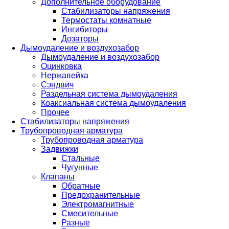
Дополнительное оборудование
Стабилизаторы напряжения
Термостаты комнатные
Ингибиторы
Дозаторы
Дымоудаление и воздухозабор
Дымоудаление и воздухозабор
Оцинковка
Нержавейка
Сэндвич
Раздельная система дымоудаления
Коаксиальная система дымоудаления
Прочее
Стабилизаторы напряжения
Трубопроводная арматура
Трубопроводная арматура
Задвижки
Стальные
Чугунные
Клапаны
Обратные
Предохранительные
Электромагнитные
Смесительные
Разные