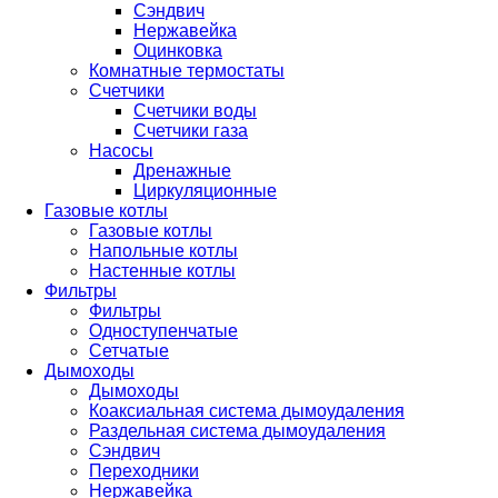
Сэндвич
Нержавейка
Оцинковка
Комнатные термостаты
Счетчики
Счетчики воды
Счетчики газа
Насосы
Дренажные
Циркуляционные
Газовые котлы
Газовые котлы
Напольные котлы
Настенные котлы
Фильтры
Фильтры
Одноступенчатые
Сетчатые
Дымоходы
Дымоходы
Коаксиальная система дымоудаления
Раздельная система дымоудаления
Сэндвич
Переходники
Нержавейка