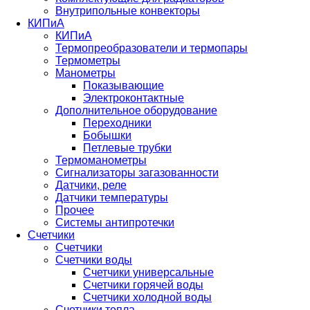
Внутрипольные конвекторы
КИПиА
КИПиА
Термопреобразователи и термопары
Термометры
Манометры
Показывающие
Электроконтактные
Дополнительное оборудование
Переходники
Бобышки
Петлевые трубки
Термоманометры
Сигнализаторы загазованности
Датчики, реле
Датчики температуры
Прочее
Системы антипротечки
Счетчики
Счетчики
Счетчики воды
Счетчики универсальные
Счетчики горячей воды
Счетчики холодной воды
Счетчики тепла