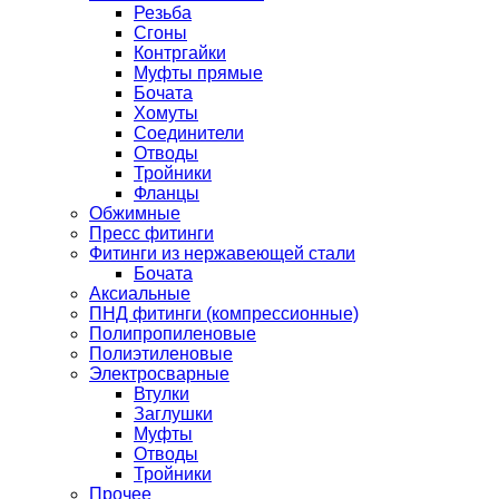
Резьба
Сгоны
Контргайки
Муфты прямые
Бочата
Хомуты
Соединители
Отводы
Тройники
Фланцы
Обжимные
Пресс фитинги
Фитинги из нержавеющей стали
Бочата
Аксиальные
ПНД фитинги (компрессионные)
Полипропиленовые
Полиэтиленовые
Электросварные
Втулки
Заглушки
Муфты
Отводы
Тройники
Прочее