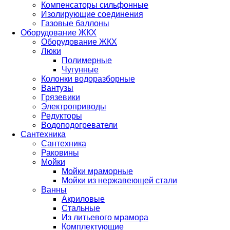
Компенсаторы сильфонные
Изолирующие соединения
Газовые баллоны
Оборудование ЖКХ
Оборудование ЖКХ
Люки
Полимерные
Чугунные
Колонки водоразборные
Вантузы
Грязевики
Электроприводы
Редукторы
Водоподогреватели
Сантехника
Сантехника
Раковины
Мойки
Мойки мраморные
Мойки из нержавеющей стали
Ванны
Акриловые
Стальные
Из литьевого мрамора
Комплектующие