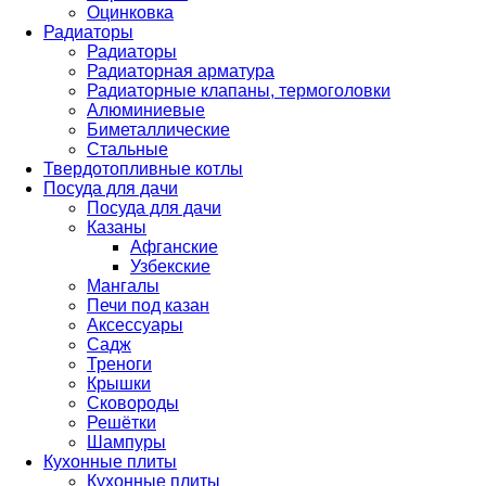
Оцинковка
Радиаторы
Радиаторы
Радиаторная арматура
Радиаторные клапаны, термоголовки
Алюминиевые
Биметаллические
Стальные
Твердотопливные котлы
Посуда для дачи
Посуда для дачи
Казаны
Афганские
Узбекские
Мангалы
Печи под казан
Аксессуары
Садж
Треноги
Крышки
Сковороды
Решётки
Шампуры
Кухонные плиты
Кухонные плиты