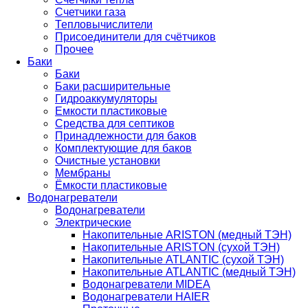
Счетчики газа
Тепловычислители
Присоединители для счётчиков
Прочее
Баки
Баки
Баки расширительные
Гидроаккумуляторы
Емкости пластиковые
Средства для септиков
Принадлежности для баков
Комплектующие для баков
Очистные установки
Мембраны
Ёмкости пластиковые
Водонагреватели
Водонагреватели
Электрические
Накопительные ARISTON (медный ТЭН)
Накопительные ARISTON (сухой ТЭН)
Накопительные ATLANTIC (сухой ТЭН)
Накопительные ATLANTIC (медный ТЭН)
Водонагреватели MIDEA
Водонагреватели HAIER