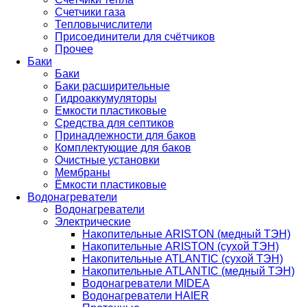
Счетчики газа
Тепловычислители
Присоединители для счётчиков
Прочее
Баки
Баки
Баки расширительные
Гидроаккумуляторы
Емкости пластиковые
Средства для септиков
Принадлежности для баков
Комплектующие для баков
Очистные установки
Мембраны
Ёмкости пластиковые
Водонагреватели
Водонагреватели
Электрические
Накопительные ARISTON (медный ТЭН)
Накопительные ARISTON (сухой ТЭН)
Накопительные ATLANTIC (сухой ТЭН)
Накопительные ATLANTIC (медный ТЭН)
Водонагреватели MIDEA
Водонагреватели HAIER