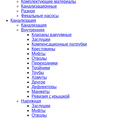
Комплектующие материалы
Канализационные
Разное
Фекальные насосы
Канализация
Канализация
Внутренняя
Клапаны вакуумные
Заглушки
Компенсационные патрубки
Крестовины
Муфты
Отводы
Переходники
Тройники
Трубы
Хомуты
Другое
Дефлекторы
Манжеты
Ревизия с крышкой
Наружная
Заглушки
Муфты
Отводы