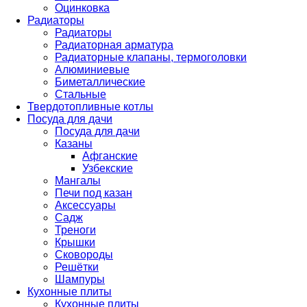
Оцинковка
Радиаторы
Радиаторы
Радиаторная арматура
Радиаторные клапаны, термоголовки
Алюминиевые
Биметаллические
Стальные
Твердотопливные котлы
Посуда для дачи
Посуда для дачи
Казаны
Афганские
Узбекские
Мангалы
Печи под казан
Аксессуары
Садж
Треноги
Крышки
Сковороды
Решётки
Шампуры
Кухонные плиты
Кухонные плиты