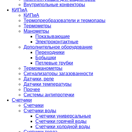
Внутрипольные конвекторы
КИПиА
КИПиА
Термопреобразователи и термопары
Термометры
Манометры
Показывающие
Электроконтактные
Дополнительное оборудование
Переходники
Бобышки
Петлевые трубки
Термоманометры
Сигнализаторы загазованности
Датчики, реле
Датчики температуры
Прочее
Системы антипротечки
Счетчики
Счетчики
Счетчики воды
Счетчики универсальные
Счетчики горячей воды
Счетчики холодной воды
Счетчики тепла