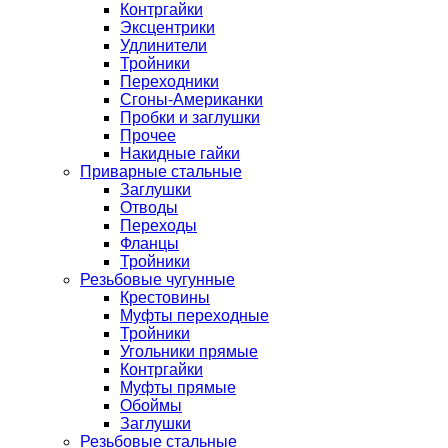
Контргайки
Эксцентрики
Удлинители
Тройники
Переходники
Сгоны-Американки
Пробки и заглушки
Прочее
Накидные гайки
Приварные стальные
Заглушки
Отводы
Переходы
Фланцы
Тройники
Резьбовые чугунные
Крестовины
Муфты переходные
Тройники
Угольники прямые
Контргайки
Муфты прямые
Обоймы
Заглушки
Резьбовые стальные