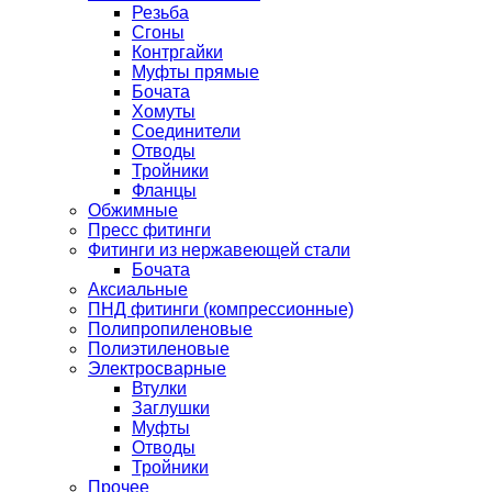
Резьба
Сгоны
Контргайки
Муфты прямые
Бочата
Хомуты
Соединители
Отводы
Тройники
Фланцы
Обжимные
Пресс фитинги
Фитинги из нержавеющей стали
Бочата
Аксиальные
ПНД фитинги (компрессионные)
Полипропиленовые
Полиэтиленовые
Электросварные
Втулки
Заглушки
Муфты
Отводы
Тройники
Прочее