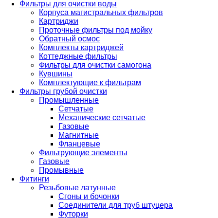
Фильтры для очистки воды
Корпуса магистральных фильтров
Картриджи
Проточные фильтры под мойку
Обратный осмос
Комплекты картриджей
Коттеджные фильтры
Фильтры для очистки самогона
Кувшины
Комплектующие к фильтрам
Фильтры грубой очистки
Промышленные
Сетчатые
Механические сетчатые
Газовые
Магнитные
Фланцевые
Фильтрующие элементы
Газовые
Промывные
Фитинги
Резьбовые латунные
Сгоны и бочонки
Соединители для труб штуцера
Футорки