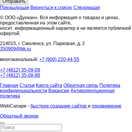
Отправить
Предыдущая
Вернуться к списку
Следующая
© ООО «Дункан». Вся информация о товарах и ценах,
предоставленная на этом сайте,
носит информационный характер и не является публичной
офертой.
214015, г. Смоленск, ул. Парковая, д. 2
350909@bk.ru
многоканальный:
+7 (900) 220-44-55
+7 (4812) 35-09-09
+7 (4812) 35-08-88
Главная
Статьи
Карта сайта
Обратная связь
Политика
конфиденциальности
Вакансии
Антикоррупционная
политика
WebCanape -
быстрое создание сайтов
и
продвижение
Обратный звонок