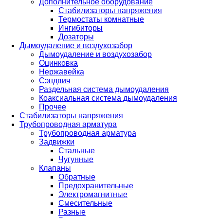
Дополнительное оборудование
Стабилизаторы напряжения
Термостаты комнатные
Ингибиторы
Дозаторы
Дымоудаление и воздухозабор
Дымоудаление и воздухозабор
Оцинковка
Нержавейка
Сэндвич
Раздельная система дымоудаления
Коаксиальная система дымоудаления
Прочее
Стабилизаторы напряжения
Трубопроводная арматура
Трубопроводная арматура
Задвижки
Стальные
Чугунные
Клапаны
Обратные
Предохранительные
Электромагнитные
Смесительные
Разные