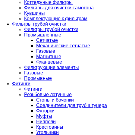
Коттеджные фильтры
Фильтры для очистки самогона
Кувшины
Комплектующие к фильтрам
Фильтры грубой очистки
Фильтры грубой очистки
Промышленные
Сетчатые
Механические сетчатые
Газовые
Магнитные
Фланцевые
Фильтрующие элементы
Газовые
Промывные
Фитинги
Фитинги
Резьбовые латунные
Сгоны и бочонки
Соединители для труб штуцера
Футорки
Муфты
Ниппели
Крестовины
Угольники