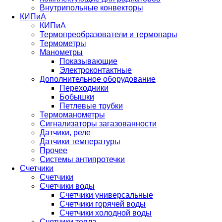
Внутрипольные конвекторы
КИПиА
КИПиА
Термопреобразователи и термопары
Термометры
Манометры
Показывающие
Электроконтактные
Дополнительное оборудование
Переходники
Бобышки
Петлевые трубки
Термоманометры
Сигнализаторы загазованности
Датчики, реле
Датчики температуры
Прочее
Системы антипротечки
Счетчики
Счетчики
Счетчики воды
Счетчики универсальные
Счетчики горячей воды
Счетчики холодной воды
Счетчики тепла