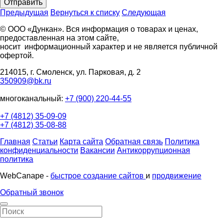
Отправить
Предыдущая
Вернуться к списку
Следующая
© ООО «Дункан». Вся информация о товарах и ценах,
предоставленная на этом сайте,
носит информационный характер и не является публичной
офертой.
214015, г. Смоленск, ул. Парковая, д. 2
350909@bk.ru
многоканальный:
+7 (900) 220-44-55
+7 (4812) 35-09-09
+7 (4812) 35-08-88
Главная
Статьи
Карта сайта
Обратная связь
Политика
конфиденциальности
Вакансии
Антикоррупционная
политика
WebCanape -
быстрое создание сайтов
и
продвижение
Обратный звонок