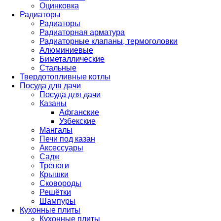
Оцинковка
Радиаторы
Радиаторы
Радиаторная арматура
Радиаторные клапаны, термоголовки
Алюминиевые
Биметаллические
Стальные
Твердотопливные котлы
Посуда для дачи
Посуда для дачи
Казаны
Афганские
Узбекские
Мангалы
Печи под казан
Аксессуары
Садж
Треноги
Крышки
Сковороды
Решётки
Шампуры
Кухонные плиты
Кухонные плиты