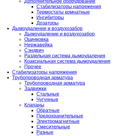
Дополнительное оборудование
Стабилизаторы напряжения
Термостаты комнатные
Ингибиторы
Дозаторы
Дымоудаление и воздухозабор
Дымоудаление и воздухозабор
Оцинковка
Нержавейка
Сэндвич
Раздельная система дымоудаления
Коаксиальная система дымоудаления
Прочее
Стабилизаторы напряжения
Трубопроводная арматура
Трубопроводная арматура
Задвижки
Стальные
Чугунные
Клапаны
Обратные
Предохранительные
Электромагнитные
Смесительные
Разные