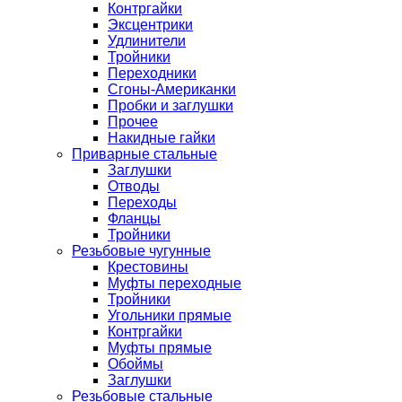
Контргайки
Эксцентрики
Удлинители
Тройники
Переходники
Сгоны-Американки
Пробки и заглушки
Прочее
Накидные гайки
Приварные стальные
Заглушки
Отводы
Переходы
Фланцы
Тройники
Резьбовые чугунные
Крестовины
Муфты переходные
Тройники
Угольники прямые
Контргайки
Муфты прямые
Обоймы
Заглушки
Резьбовые стальные