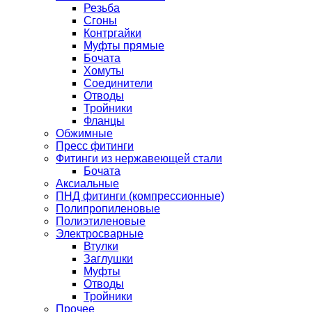
Резьба
Сгоны
Контргайки
Муфты прямые
Бочата
Хомуты
Соединители
Отводы
Тройники
Фланцы
Обжимные
Пресс фитинги
Фитинги из нержавеющей стали
Бочата
Аксиальные
ПНД фитинги (компрессионные)
Полипропиленовые
Полиэтиленовые
Электросварные
Втулки
Заглушки
Муфты
Отводы
Тройники
Прочее