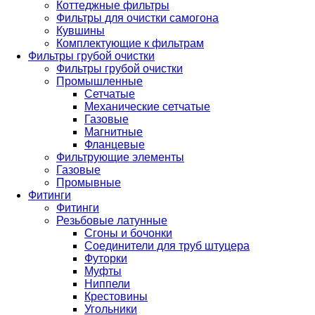
Коттеджные фильтры
Фильтры для очистки самогона
Кувшины
Комплектующие к фильтрам
Фильтры грубой очистки
Фильтры грубой очистки
Промышленные
Сетчатые
Механические сетчатые
Газовые
Магнитные
Фланцевые
Фильтрующие элементы
Газовые
Промывные
Фитинги
Фитинги
Резьбовые латунные
Сгоны и бочонки
Соединители для труб штуцера
Футорки
Муфты
Ниппели
Крестовины
Угольники