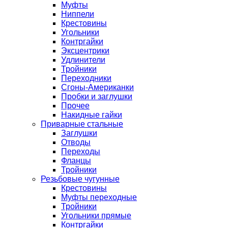
Муфты
Ниппели
Крестовины
Угольники
Контргайки
Эксцентрики
Удлинители
Тройники
Переходники
Сгоны-Американки
Пробки и заглушки
Прочее
Накидные гайки
Приварные стальные
Заглушки
Отводы
Переходы
Фланцы
Тройники
Резьбовые чугунные
Крестовины
Муфты переходные
Тройники
Угольники прямые
Контргайки