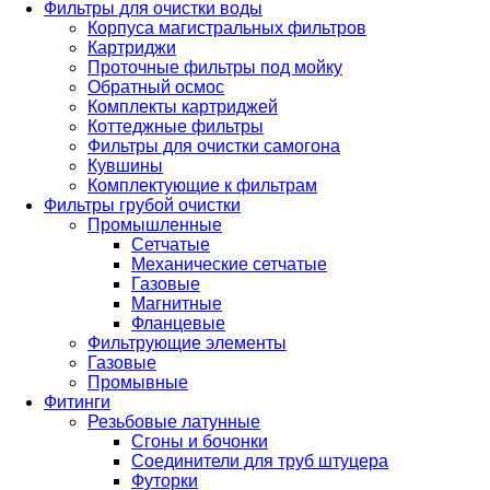
Фильтры для очистки воды
Корпуса магистральных фильтров
Картриджи
Проточные фильтры под мойку
Обратный осмос
Комплекты картриджей
Коттеджные фильтры
Фильтры для очистки самогона
Кувшины
Комплектующие к фильтрам
Фильтры грубой очистки
Промышленные
Сетчатые
Механические сетчатые
Газовые
Магнитные
Фланцевые
Фильтрующие элементы
Газовые
Промывные
Фитинги
Резьбовые латунные
Сгоны и бочонки
Соединители для труб штуцера
Футорки