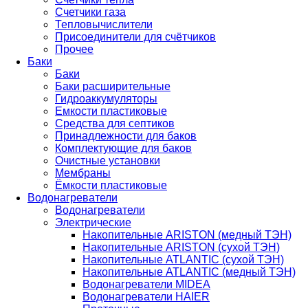
Счетчики газа
Тепловычислители
Присоединители для счётчиков
Прочее
Баки
Баки
Баки расширительные
Гидроаккумуляторы
Емкости пластиковые
Средства для септиков
Принадлежности для баков
Комплектующие для баков
Очистные установки
Мембраны
Ёмкости пластиковые
Водонагреватели
Водонагреватели
Электрические
Накопительные ARISTON (медный ТЭН)
Накопительные ARISTON (сухой ТЭН)
Накопительные ATLANTIC (сухой ТЭН)
Накопительные ATLANTIC (медный ТЭН)
Водонагреватели MIDEA
Водонагреватели HAIER