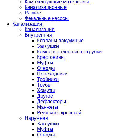
Комплектующие материалы
Канализационные
Разное
Фекальные насосы
Канализация
Канализация
Внутренняя
Клапаны вакуумные
Заглушки
Компенсационные патрубки
Крестовины
Муфты
Отводы
Переходники
Тройники
Трубы
Хомуты
Другое
Дефлекторы
Манжеты
Ревизия с крышкой
Наружная
Заглушки
Муфты
Отводы